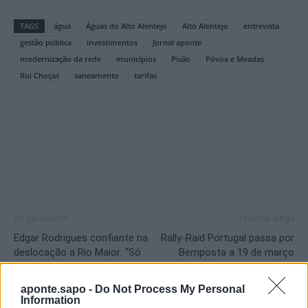
TAGS
água
Águas do Alto Alentejo
Alto Alentejo
entrevista
gestão pública
investimentos
Jornal aponte
modernização da rede
municípios
Pisão
Póvoa e Meadas
Rui Choças
saneamento
tarifas
Artigo anterior
Próximo artigo
Edgar Rodrigues confiante na
Rally‑Raid Portugal passa por
deslocação a Rio Maior: “Só
Bemposta a 19 de março
pensamos nos três pontos”
aponte.sapo -
Do Not Process My Personal
Information