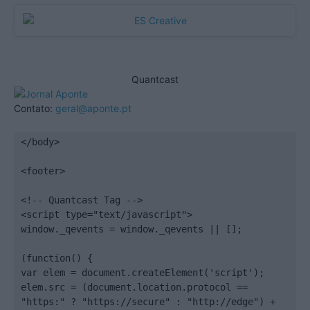
Quantcast
Contato:
geral@aponte.pt
</body>

<footer>

<!-- Quantcast Tag -->

<script type="text/javascript">

window._qevents = window._qevents || [];

(function() {

var elem = document.createElement('script');

elem.src = (document.location.protocol == 
"https:" ? "https://secure" : "http://edge") + 