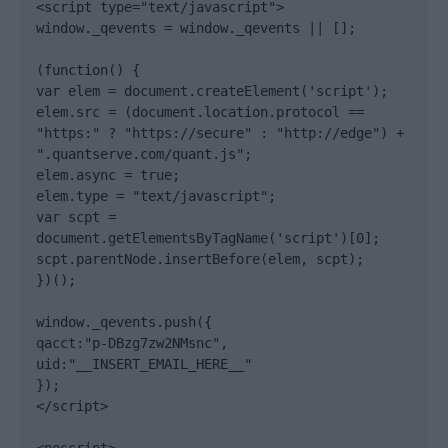
<script type="text/javascript">

window._qevents = window._qevents || [];

(function() {

var elem = document.createElement('script');

elem.src = (document.location.protocol == 
"https:" ? "https://secure" : "http://edge") + 
".quantserve.com/quant.js";

elem.async = true;

elem.type = "text/javascript";

var scpt = 
document.getElementsByTagName('script')[0];

scpt.parentNode.insertBefore(elem, scpt);

})();

window._qevents.push({

qacct:"p-DBzg7zw2NMsnc",

uid:"__INSERT_EMAIL_HERE__"

});

</script>
