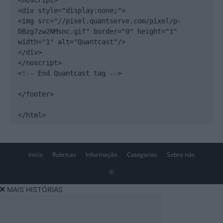
<noscript>

<div style="display:none;">

<img src="//pixel.quantserve.com/pixel/p-
DBzg7zw2NMsnc.gif" border="0" height="1" 
width="1" alt="Quantcast"/>

</div>

</noscript>

<!-- End Quantcast tag -->

</footer>

</html>
Inicio
Rubricas
Informação
Categorias
Sobre nós
©
MAIS HISTÓRIAS