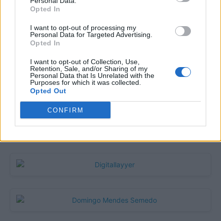
Personal Data.
Opted In
I want to opt-out of processing my
Personal Data for Targeted Advertising.
Matuzas Ponte de Sor: organização e
Opted In
impacto da Concentração Motard 2026
I want to opt-out of Collection, Use,
4 de Agosto, 2026
Retention, Sale, and/or Sharing of my
Personal Data that Is Unrelated with the
Purposes for which it was collected.
Opted Out
Publicidade
CONFIRM