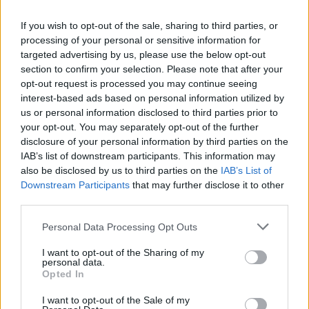
Destaques:
If you wish to opt-out of the sale, sharing to third parties, or
processing of your personal or sensitive information for
targeted advertising by us, please use the below opt-out
section to confirm your selection. Please note that after your
opt-out request is processed you may continue seeing
interest-based ads based on personal information utilized by
us or personal information disclosed to third parties prior to
your opt-out. You may separately opt-out of the further
disclosure of your personal information by third parties on the
IAB’s list of downstream participants. This information may
also be disclosed by us to third parties on the
IAB’s List of
Downstream Participants
that may further disclose it to other
third parties.
Vale de Horta celebra três dias de festa em
Bemposta –...
Personal Data Processing Opt Outs
aponte
-
5 de Agosto, 2026
I want to opt-out of the Sharing of my
personal data.
“Três dias de festa, música e tradição em Vale de Horta.”
Opted In
I want to opt-out of the Sale of my