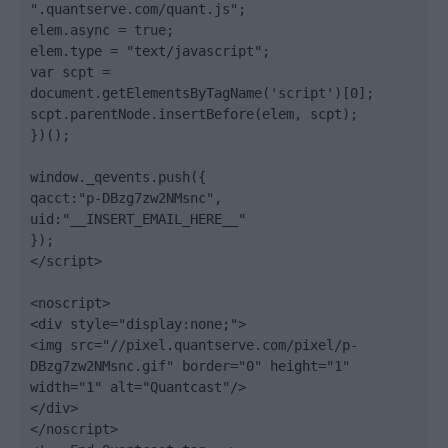
".quantserve.com/quant.js";

elem.async = true;

elem.type = "text/javascript";

var scpt = 
document.getElementsByTagName('script')[0];

scpt.parentNode.insertBefore(elem, scpt);

})();

window._qevents.push({

qacct:"p-DBzg7zw2NMsnc",

uid:"__INSERT_EMAIL_HERE__"

});

</script>

<noscript>

<div style="display:none;">

<img src="//pixel.quantserve.com/pixel/p-
DBzg7zw2NMsnc.gif" border="0" height="1" 
width="1" alt="Quantcast"/>

</div>

</noscript>
