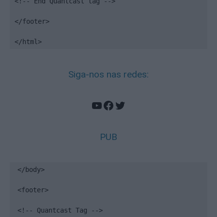
<!-- End Quantcast tag -->

</footer>

</html>
Siga-nos nas redes:
YouTube
Facebook
Twitter
PUB
</body>

<footer>

<!-- Quantcast Tag -->
