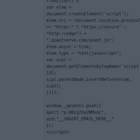
(function() {

var elem = 
document.createElement('script');

elem.src = (document.location.protocol
== "https:" ? "https://secure" : 
"http://edge") + 
".quantserve.com/quant.js";

elem.async = true;

elem.type = "text/javascript";

var scpt = 
document.getElementsByTagName('script
[0];

scpt.parentNode.insertBefore(elem, 
scpt);

})();

window._qevents.push({

qacct:"p-DBzg7zw2NMsnc",

uid:"__INSERT_EMAIL_HERE__"

});

</script>
