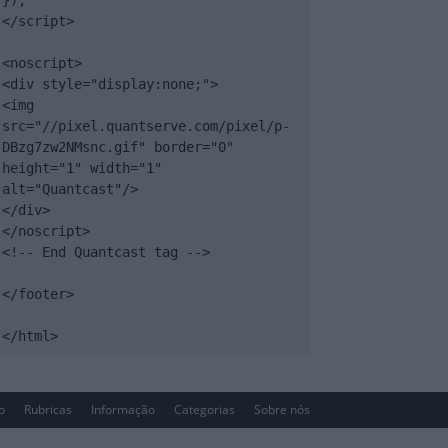
});

</script>

<noscript>

<div style="display:none;">

<img 
src="//pixel.quantserve.com/pixel/p-
DBzg7zw2NMsnc.gif" border="0" 
height="1" width="1" 
alt="Quantcast"/>

</div>

</noscript>

<!-- End Quantcast tag -->

</footer>

</html>
io
Rubricas
Informação
Categorias
Sobre nós