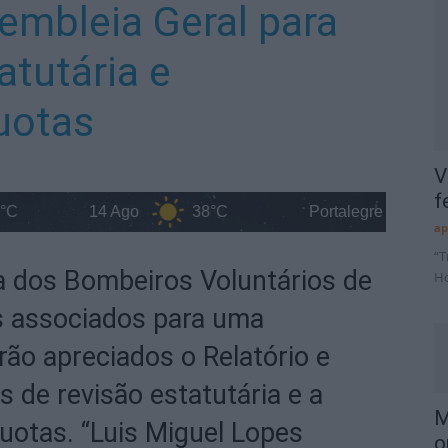
embleia Geral para
atutária e
uotas
V
f
14 Ago
38°C
Portalegre District
ap
“T
 dos Bombeiros Voluntários de
Ho
s associados para uma
ão apreciados o Relatório e
 de revisão estatutária e a
M
quotas. “Luis Miguel Lopes
o