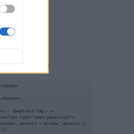
PUB
</body>

<footer>

<!-- Quantcast Tag -->

<script type="text/javascript">

window._qevents = window._qevents || 
[];
