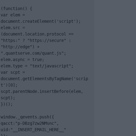
(function() {

var elem = 
document.createElement('script');

elem.src = 
(document.location.protocol == 
"https:" ? "https://secure" : 
"http://edge") + 
".quantserve.com/quant.js";

elem.async = true;

elem.type = "text/javascript";

var scpt = 
document.getElementsByTagName('scrip
t')[0];

scpt.parentNode.insertBefore(elem, 
scpt);

})();

window._qevents.push({

qacct:"p-DBzg7zw2NMsnc",

uid:"__INSERT_EMAIL_HERE__"
