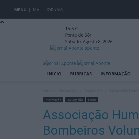
MENU
MAIL
JORNAIS
15.6
C
Ponte de Sôr
Sábado, Agosto 8, 2026
aponte
INICIO
RUBRICAS
INFORMAÇÃO
Início
Informação
Divulgação
Associação Human
Informação
Divulgação
texto
Associação Huma
Bombeiros Volun