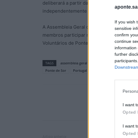
deliberará a partir das 18:30, com os assoc
aponte.sa
independentemente da afluência inicial.
If you wish 
A Assembleia Geral constitui um momento re
sensitive in
membros participar nas decisões estrutura
confirm you
continue se
Voluntários de Ponte de Sor.
information 
further disc
participants
TAGS
assembleia geral
associacao humanitaria
Downstream 
Ponte de Sor
Portugal
protecao civil
quotas
Persona
I want t
Opted 
I want t
Opted 
Artigo anterior