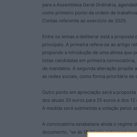
para a Assembleia Geral Ordinária, agendada
como primeiro ponto da ordem de trabalhos 
Contas referente ao exercício de 2025.
Entre os temas a deliberar está a proposta 
principais. A primeira refere‑se ao artigo r
propondo a introdução de uma alínea que p
listas candidatas em primeira convocatória,
de mandatos. A segunda alteração propõe a
as redes sociais, como forma prioritária d
Outro ponto em apreciação será a proposta 
dos atuais 20 euros para 25 euros e dos 12 
A medida será submetida a votação pelos a
A convocatória estabelece ainda o regime d
documento, “se às 18:00 não estiverem cin