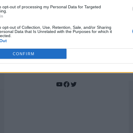
to opt-out of processing my Personal Data for Targeted
Europa bate recorde na remoção de barragens e
ing.
devolve liberdade aos rios
In
o opt-out of Collection, Use, Retention, Sale, and/or Sharing
ersonal Data that Is Unrelated with the Purposes for which it
lected.
Out
Quantcast
CONFIRM
Siga-nos nas redes:
YouTube
Facebook
Twitter