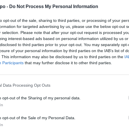
iados presentes”, garantindo a realização da sessão
po -
Do Not Process My Personal Information
to opt-out of the sale, sharing to third parties, or processing of your per
levante para a vida associativa, permitindo aos
formation for targeted advertising by us, please use the below opt-out s
ntes da Associação Humanitária dos Bombeiros
r selection. Please note that after your opt-out request is processed y
eing interest-based ads based on personal information utilized by us or
disclosed to third parties prior to your opt-out. You may separately opt-
losure of your personal information by third parties on the IAB’s list of
. This information may also be disclosed by us to third parties on the
IA
bombeiros voluntarios
estatutos
Europa
instituicoes
Participants
that may further disclose it to other third parties.
vida associativa
l Data Processing Opt Outs
o opt-out of the Sharing of my personal data.
In
o opt-out of the Sale of my Personal Data.
In
Próximo artigo