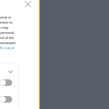
sonal or
ection to
ou may
 personal
out of the
 downstream
B’s List of