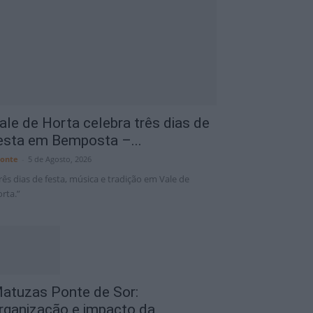
ale de Horta celebra três dias de
esta em Bemposta –...
8 Ago
35°C
9 Ago
31°C
1
onte
-
5 de Agosto, 2026
rês dias de festa, música e tradição em Vale de
rta.”
atuzas Ponte de Sor:
rganização e impacto da