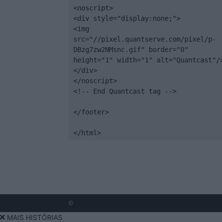
<noscript>

<div style="display:none;">

<img 
src="//pixel.quantserve.com/pixel/p-
DBzg7zw2NMsnc.gif" border="0" 
height="1" width="1" alt="Quantcast"/>
</div>

</noscript>

<!-- End Quantcast tag -->

</footer>

</html>
©
MAIS HISTÓRIAS