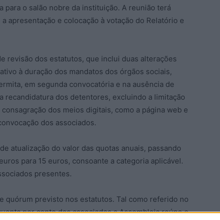
 para o salão nobre da instituição. A reunião terá
a apresentação e colocação à votação do Relatório e
de revisão dos estatutos, que inclui duas alterações
elativo à duração dos mandatos dos órgãos sociais,
ermita, em segunda convocatória e na ausência de
 a recandidatura dos detentores, excluindo a limitação
 consagração dos meios digitais, como a página web e
e convocação dos associados.
de atualização do valor das quotas anuais, passando
euros para 15 euros, consoante a categoria aplicável.
ssociados presentes.
e quórum previsto nos estatutos. Tal como referido no
quenta por cento dos associados a Assembleia reúne e