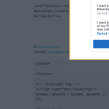
Coral Polifónico e Orquestra de Harmónicas
I want 
Advertis
apresentam Concerto de Primavera no Jardim
Opted 
da Casa do Povo
I want t
of my P
was col
Opted 
Contato:
geral@aponte.pt
</body>

<footer>

<!-- Quantcast Tag -->

<script type="text/javascript">

window._qevents = window._qevents || 
[];
