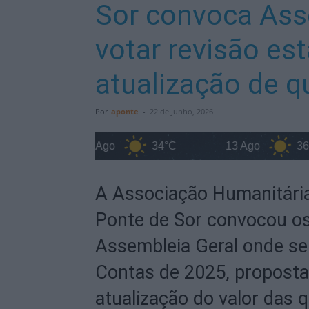
Sor convoca Ass
votar revisão est
atualização de q
Por
aponte
-
22 de Junho, 2026
12 Ago
34°C
13 Ago
36°C
A Associação Humanitária
Ponte de Sor convocou o
Assembleia Geral onde ser
Contas de 2025, propostas
atualização do valor das 