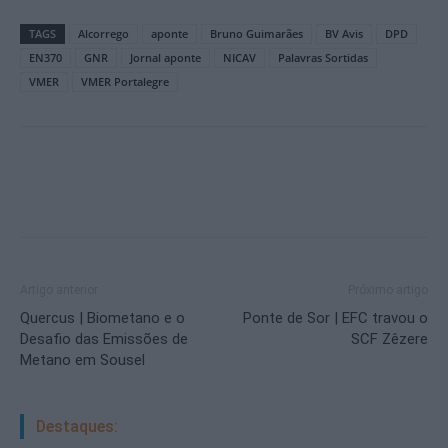
TAGS
Alcorrego
aponte
Bruno Guimarães
BV Avis
DPD
EN370
GNR
Jornal aponte
NICAV
Palavras Sortidas
VMER
VMER Portalegre
Artigo anterior
Próximo artigo
Quercus | Biometano e o
Ponte de Sor | EFC travou o
Desafio das Emissões de
SCF Zêzere
Metano em Sousel
Destaques: