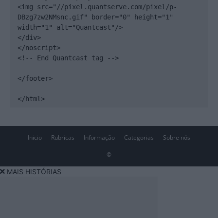
<img src="//pixel.quantserve.com/pixel/p-
DBzg7zw2NMsnc.gif" border="0" height="1" 
width="1" alt="Quantcast"/>

</div>

</noscript>

<!-- End Quantcast tag -->

</footer>

</html>
Inicio
Rubricas
Informação
Categorias
Sobre nós
©
MAIS HISTÓRIAS