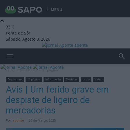
MENU
33
C
Ponte de Sôr
Sábado, Agosto 8, 2026
aponte
Início
Destaques
1º página
Destaques
1º página
Informação
Notícias
texto
Vídeo
Avis | Um ferido grave em
despiste de ligeiro de
mercadorias
Por
aponte
-
26 de Março, 2025