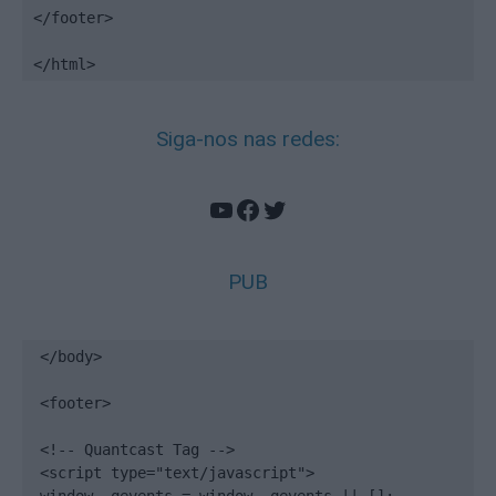
</footer>

</html>
Siga-nos nas redes:
YouTube
Facebook
Twitter
PUB
</body>

<footer>

<!-- Quantcast Tag -->

<script type="text/javascript">

window._qevents = window._qevents || [];
