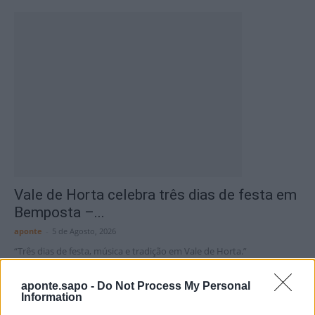
Vale de Horta celebra três dias de festa em
Bemposta –...
aponte
-
5 de Agosto, 2026
“Três dias de festa, música e tradição em Vale de Horta.”
aponte.sapo -
Do Not Process My Personal
Information