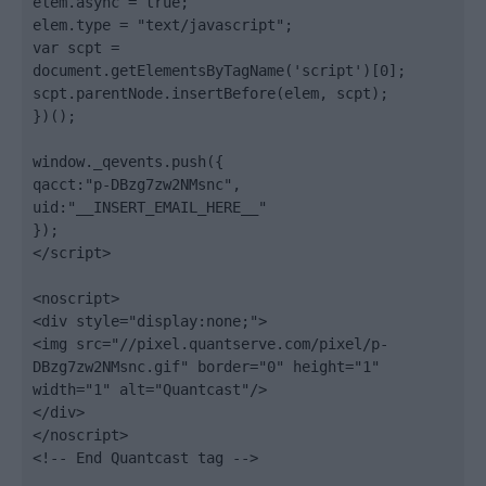
elem.async = true;

elem.type = "text/javascript";

var scpt = 
document.getElementsByTagName('script')[0];

scpt.parentNode.insertBefore(elem, scpt);

})();

window._qevents.push({

qacct:"p-DBzg7zw2NMsnc",

uid:"__INSERT_EMAIL_HERE__"

});

</script>

<noscript>

<div style="display:none;">

<img src="//pixel.quantserve.com/pixel/p-
DBzg7zw2NMsnc.gif" border="0" height="1" 
width="1" alt="Quantcast"/>

</div>

</noscript>

<!-- End Quantcast tag -->
