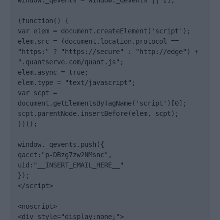
(function() {

var elem = document.createElement('script');

elem.src = (document.location.protocol == 
"https:" ? "https://secure" : "http://edge") + 
".quantserve.com/quant.js";

elem.async = true;

elem.type = "text/javascript";

var scpt = 
document.getElementsByTagName('script')[0];

scpt.parentNode.insertBefore(elem, scpt);

})();

window._qevents.push({

qacct:"p-DBzg7zw2NMsnc",

uid:"__INSERT_EMAIL_HERE__"

});

</script>

<noscript>

<div style="display:none;">
