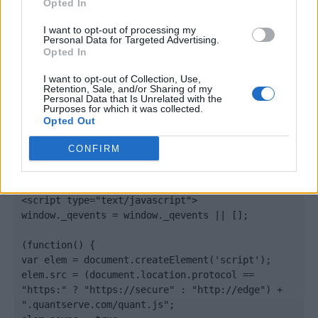
Opted In
I want to opt-out of processing my
Personal Data for Targeted Advertising.
Opted In
Quantcast
I want to opt-out of Collection, Use,
Retention, Sale, and/or Sharing of my
Contato:
geral@aponte.pt
Personal Data that Is Unrelated with the
Purposes for which it was collected.
Opted Out
</body>

CONFIRM
<footer>

<!-- Quantcast Tag -->

<script type="text/javascript">

window._qevents = window._qevents || [];

(function() {

var elem = document.createElement('script');

elem.src = (document.location.protocol == 
"https:" ? "https://secure" : "http://edge") + 
".quantserve.com/quant.js";
