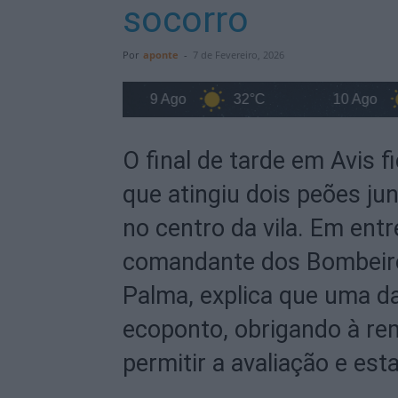
socorro
Por
aponte
-
7 de Fevereiro, 2026
35°C
9 Ago
32°C
10 Ago
3
O final de tarde em Avis 
que atingiu dois peões ju
no centro da vila. Em entr
comandante dos Bombeiros
Palma, explica que uma d
ecoponto, obrigando à re
permitir a avaliação e esta