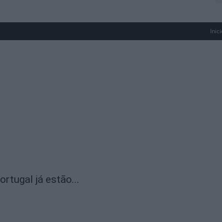
Inic
rtugal já estão...