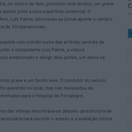
ira, no centro de Avis, provocou dois feridos, um grave
C
is peões junto a uma superfície comercial. O
4 
is, Luís Palma, descreveu ao jornal aponte o cenário
ca de 30 operacionais.
despiste com colisão numa das artérias centrais de
undo o comandante Luís Palma, a viatura
ulo estacionado e atingir dois peões, um deles na
erido grave e um ferido leve. O condutor do veículo
 foi assistido no local, mas não necessitou de
aminhadas para o Hospital de Portalegre.
ma das vítimas encontrava‑se debaixo da estrutura de
cessária para permitir o acesso e a avaliação clínica.