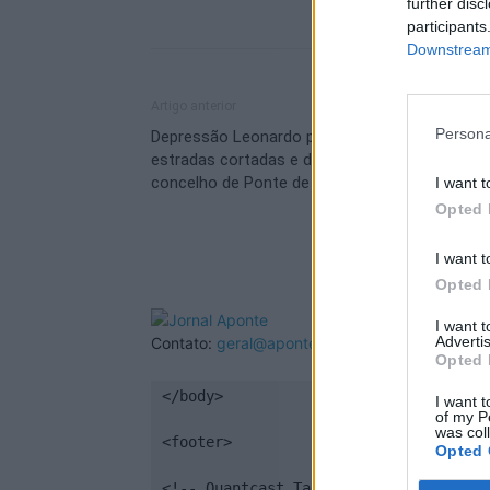
further disc
participants
Downstream 
Artigo anterior
Persona
Depressão Leonardo provoca transbordos,
estradas cortadas e dezenas de ocorrências 
concelho de Ponte de Sôr
I want t
Opted 
I want t
Opted 
I want 
Advertis
Contato:
geral@aponte.pt
Opted 
</body>

I want t
of my P
was col
<footer>

Opted 
<!-- Quantcast Tag -->
