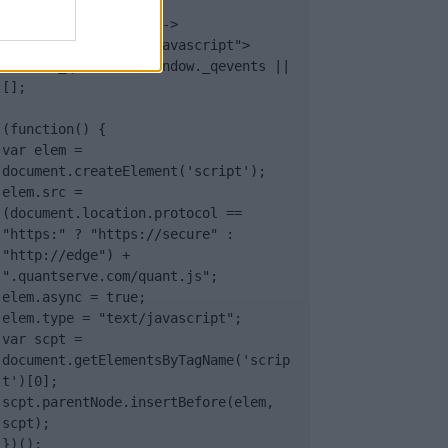
<!-- Quantcast Tag -->

<script type="text/javascript">

window._qevents = window._qevents || 
[];

(function() {

var elem = 
document.createElement('script');

elem.src = 
(document.location.protocol == 
"https:" ? "https://secure" : 
"http://edge") + 
".quantserve.com/quant.js";

elem.async = true;

elem.type = "text/javascript";

var scpt = 
document.getElementsByTagName('scrip
t')[0];

scpt.parentNode.insertBefore(elem, 
scpt);

})();
