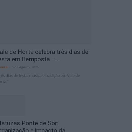
Portalegre District
6 Ago
34°C
ale de Horta celebra três dias de
esta em Bemposta –...
onte
-
5 de Agosto, 2026
rês dias de festa, música e tradição em Vale de
rta.”
atuzas Ponte de Sor:
rganização e impacto da