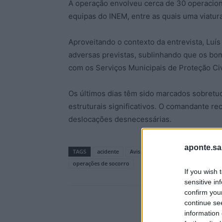
A operação envolveu cerca de 30 operaciona
equipas do INEM, entre as quais uma viatur
Aproveitando o contexto da entrevista, Luí
adversas previstas, sublinhando que os bo
com os Serviços Municipais de Proteção Civ
Os últimos dias têm sido marcados sobretu
estruturais significativos. O comandante r
deslocações desnecessárias.
aponte.sa
TAGS
acidente
Avis
Bombeiros Voluntários de 
operações de socorro
If you wish 
sensitive in
confirm you
continue se
information 