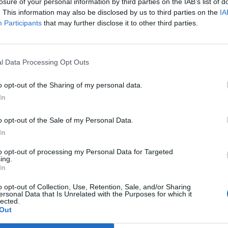
losure of your personal information by third parties on the IAB’s list of
. This information may also be disclosed by us to third parties on the
IA
Participants
that may further disclose it to other third parties.
Próximo artigo
l Data Processing Opt Outs
Bruno Castro garante ambição do Eléctrico na
no
visita ao JD Lajense
o opt-out of the Sharing of my personal data.
In
o opt-out of the Sale of my Personal Data.
In
Quantcast
to opt-out of processing my Personal Data for Targeted
ing.
Siga-nos nas redes:
In
o opt-out of Collection, Use, Retention, Sale, and/or Sharing
YouTube
Facebook
Twitter
ersonal Data that Is Unrelated with the Purposes for which it
lected.
Out