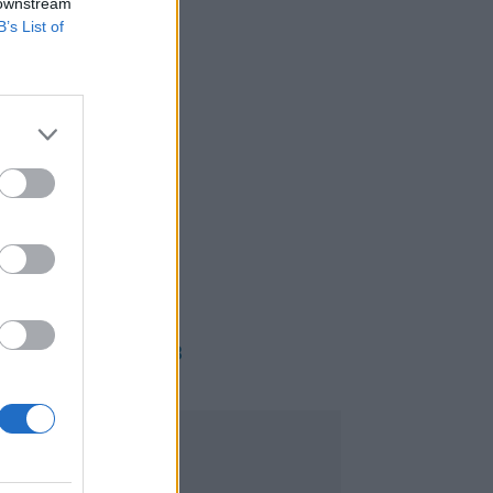
 downstream
B’s List of
PUB
</body>

<footer>
