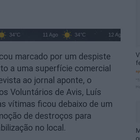
4°C
11 Ago
34°C
12 Ago
34°C
V
ficou marcado por um despiste
f
nto a uma superfície comercial
ap
evista ao jornal aponte, o
“T
Ho
 Voluntários de Avis, Luís
as vítimas ficou debaixo de um
moção de destroços para
bilização no local.
M
o