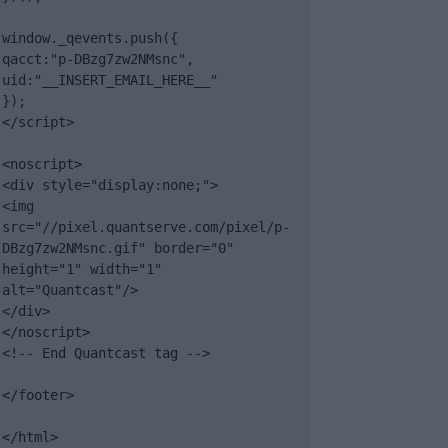
window._qevents.push({

qacct:"p-DBzg7zw2NMsnc",

uid:"__INSERT_EMAIL_HERE__"

});

</script>

<noscript>

<div style="display:none;">

<img 
src="//pixel.quantserve.com/pixel/p-
DBzg7zw2NMsnc.gif" border="0" 
height="1" width="1" 
alt="Quantcast"/>

</div>

</noscript>

<!-- End Quantcast tag -->

</footer>

</html>