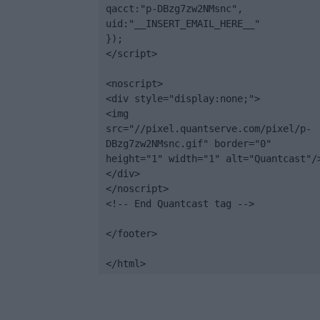
qacct:"p-DBzg7zw2NMsnc",

uid:"__INSERT_EMAIL_HERE__"

});

</script>

<noscript>

<div style="display:none;">

<img 
src="//pixel.quantserve.com/pixel/p-
DBzg7zw2NMsnc.gif" border="0" 
height="1" width="1" alt="Quantcast"/>
</div>

</noscript>

<!-- End Quantcast tag -->

</footer>

</html>