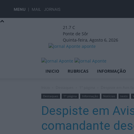
MENU
MAIL
JORNAIS
21.7
C
Ponte de Sôr
Quinta-feira, Agosto 6, 2026
aponte
INICIO
RUBRICAS
INFORMAÇÃO
Início
Destaques
1º página
Despiste em Avis f
Destaques
1º página
Informação
Notícias
texto
Despiste em Avis 
comandante des