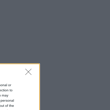
sonal or
ection to
ou may
 personal
out of the