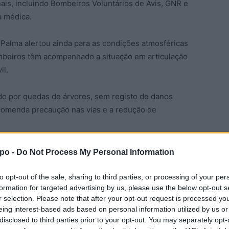
is, incluindo Bombeiros Voluntários de Avis, GNR e
a médica.
s Palma alertou ainda para as condições atmosféricas
mbeiros têm acompanhado a situação em articulação
il.
do por quedas de árvores, sem registo de danos
ecomenda precaução nas vias e a redução de
po -
Do Not Process My Personal Information
Avis
Despiste
GNR
INEM
Jornal aponte
Luís Palma
to opt-out of the sale, sharing to third parties, or processing of your per
formation for targeted advertising by us, please use the below opt-out s
r selection. Please note that after your opt-out request is processed y
eing interest-based ads based on personal information utilized by us or
disclosed to third parties prior to your opt-out. You may separately opt-