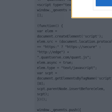
<script type="text/javascript">

window._qevents = window._qevents || 
[];

(function() {

var elem = 
document.createElement('script');

elem.src = (document.location.protocol
== "https:" ? "https://secure" : 
"http://edge") + 
".quantserve.com/quant.js";

elem.async = true;

elem.type = "text/javascript";

var scpt = 
document.getElementsByTagName('script
[0];

scpt.parentNode.insertBefore(elem, 
scpt);

})();

window._qevents.push({
