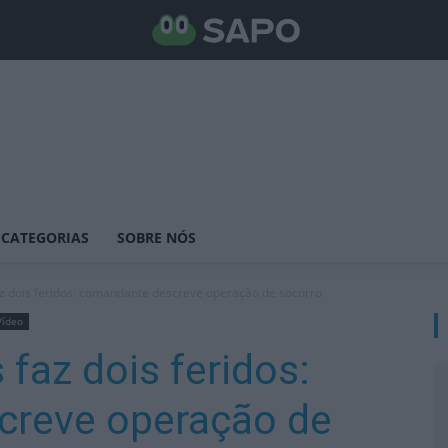
CATEGORIAS
SOBRE NÓS
az dois feridos: comandante descreve operação de socorro
Vídeo
faz dois feridos:
creve operação de