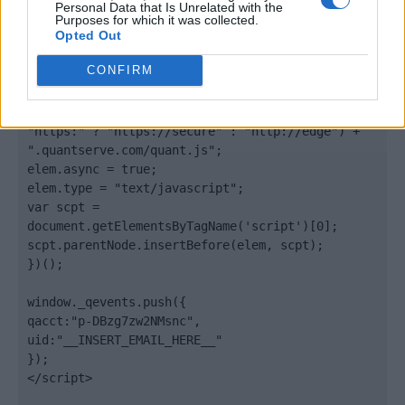
Personal Data that Is Unrelated with the
<script type="text/javascript">

Purposes for which it was collected.
Opted Out
window._qevents = window._qevents || [];

CONFIRM
(function() {

var elem = document.createElement('script');

elem.src = (document.location.protocol == 
"https:" ? "https://secure" : "http://edge") + 
".quantserve.com/quant.js";

elem.async = true;

elem.type = "text/javascript";

var scpt = 
document.getElementsByTagName('script')[0];

scpt.parentNode.insertBefore(elem, scpt);

})();

window._qevents.push({

qacct:"p-DBzg7zw2NMsnc",

uid:"__INSERT_EMAIL_HERE__"

});

</script>
