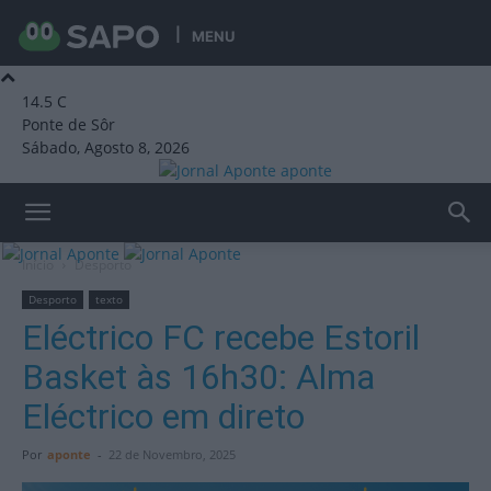
MENU
14.5
C
Ponte de Sôr
Sábado, Agosto 8, 2026
aponte
Início
Desporto
Desporto
texto
Eléctrico FC recebe Estoril
Basket às 16h30: Alma
Eléctrico em direto
Por
aponte
-
22 de Novembro, 2025