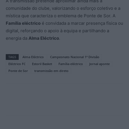
A transmissão pretende aproximar ainda mais a
comunidade do clube, valorizando o esforço coletivo e a
mística que caracteriza o emblema de Ponte de Sor. A
Família eléctrico
é convidada a marcar presença física ou
digital, reforçando o apoio à equipa e partilhando a
energia da
Alma Eléctrico
.
TAGS
Alma Eléctrico
Campeonato Nacional 1ª Divisão
Eléctrico FC
Estoril Basket
Família eléctrico
Jornal aponte
Ponte de Sor
transmissão em direto