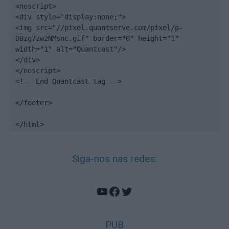
<noscript>

<div style="display:none;">

<img src="//pixel.quantserve.com/pixel/p-
DBzg7zw2NMsnc.gif" border="0" height="1" 
width="1" alt="Quantcast"/>

</div>

</noscript>

<!-- End Quantcast tag -->

</footer>

</html>
Siga-nos nas redes:
YouTube
Facebook
Twitter
PUB