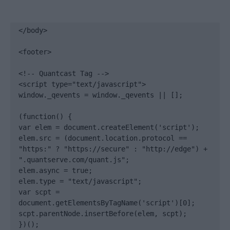
</body>

<footer>

<!-- Quantcast Tag -->

<script type="text/javascript">

window._qevents = window._qevents || [];

(function() {

var elem = document.createElement('script');

elem.src = (document.location.protocol == 
"https:" ? "https://secure" : "http://edge") + 
".quantserve.com/quant.js";

elem.async = true;

elem.type = "text/javascript";

var scpt = 
document.getElementsByTagName('script')[0];

scpt.parentNode.insertBefore(elem, scpt);

})();
