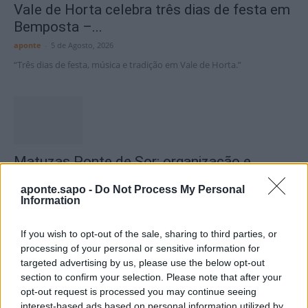
Vale de Horta celebra três dias de festa em
Bemposta –...
aponte
-
5 de Agosto, 2026
“Três dias de festa, música e tradição em Vale de Horta.”
Matuzas Ponte de Sor: organização e
impacto da Concentração Motard 2026
aponte.sapo -
Do Not Process My Personal
4 de Agosto, 2026
Information
If you wish to opt-out of the sale, sharing to third parties, or
Publicidade
processing of your personal or sensitive information for
targeted advertising by us, please use the below opt-out
section to confirm your selection. Please note that after your
opt-out request is processed you may continue seeing
interest-based ads based on personal information utilized by