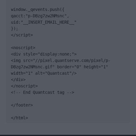
window._qevents.push({

qacct:"p-DBzg7zw2NMsnc",

uid:"__INSERT_EMAIL_HERE__"

});

</script>

<noscript>

<div style="display:none;">

<img src="//pixel.quantserve.com/pixel/p-
DBzg7zw2NMsnc.gif" border="0" height="1" 
width="1" alt="Quantcast"/>

</div>

</noscript>

<!-- End Quantcast tag -->

</footer>

</html>