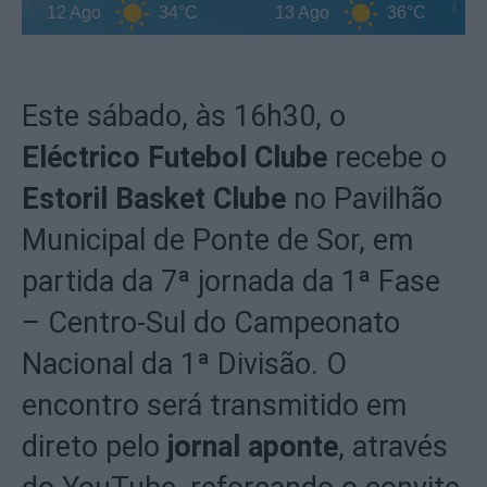
12 Ago
34°C
13 Ago
36°C
Este sábado, às 16h30, o
Eléctrico Futebol Clube
recebe o
Estoril Basket Clube
no Pavilhão
Municipal de Ponte de Sor, em
partida da 7ª jornada da 1ª Fase
– Centro-Sul do Campeonato
Nacional da 1ª Divisão. O
encontro será transmitido em
direto pelo
jornal aponte
, através