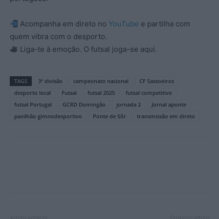
Acompanha em direto no
YouTube
e partilha com
quem vibra com o desporto.
Liga-te à emoção. O futsal joga-se aqui.
TAGS
3ª divisão
campeonato nacional
CF Sassoeiros
desporto local
Futsal
futsal 2025
futsal competitivo
futsal Portugal
GCRD Domingão
jornada 2
Jornal aponte
pavilhão gimnodesportivo
Ponte de Sôr
transmissão em direto
Artigo anterior
Próximo artigo