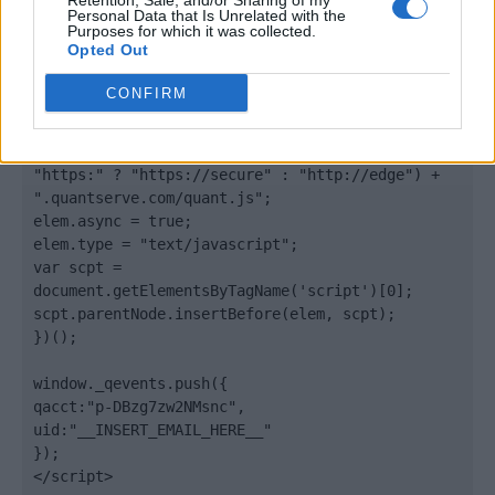
Retention, Sale, and/or Sharing of my
<!-- Quantcast Tag -->

Personal Data that Is Unrelated with the
Purposes for which it was collected.
<script type="text/javascript">

Opted Out
window._qevents = window._qevents || [];

CONFIRM
(function() {

var elem = document.createElement('script');

elem.src = (document.location.protocol == 
"https:" ? "https://secure" : "http://edge") + 
".quantserve.com/quant.js";

elem.async = true;

elem.type = "text/javascript";

var scpt = 
document.getElementsByTagName('script')[0];

scpt.parentNode.insertBefore(elem, scpt);

})();

window._qevents.push({

qacct:"p-DBzg7zw2NMsnc",

uid:"__INSERT_EMAIL_HERE__"

});

</script>
