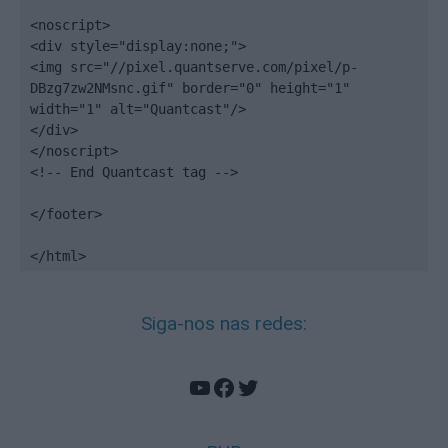
<noscript>

<div style="display:none;">

<img src="//pixel.quantserve.com/pixel/p-
DBzg7zw2NMsnc.gif" border="0" height="1" 
width="1" alt="Quantcast"/>

</div>

</noscript>

<!-- End Quantcast tag -->

</footer>

</html>
Siga-nos nas redes:
YouTube
Facebook
Twitter