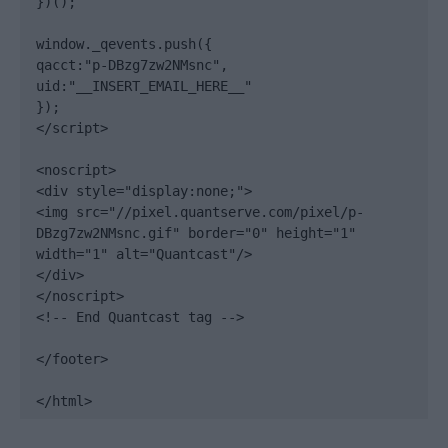
})();

window._qevents.push({

qacct:"p-DBzg7zw2NMsnc",

uid:"__INSERT_EMAIL_HERE__"

});

</script>

<noscript>

<div style="display:none;">

<img src="//pixel.quantserve.com/pixel/p-
DBzg7zw2NMsnc.gif" border="0" height="1" 
width="1" alt="Quantcast"/>

</div>

</noscript>

<!-- End Quantcast tag -->

</footer>

</html>