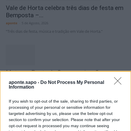
Vale de Horta celebra três dias de festa em
Bemposta –...
aponte
-
5 de Agosto, 2026
“Três dias de festa, música e tradição em Vale de Horta.”
Matuzas Ponte de Sor: organização e
impacto da Concentração Motard 2026
aponte.sapo -
Do Not Process My Personal
Information
4 de Agosto, 2026
If you wish to opt-out of the sale, sharing to third parties, or
Publicidade
processing of your personal or sensitive information for
targeted advertising by us, please use the below opt-out
section to confirm your selection. Please note that after your
opt-out request is processed you may continue seeing