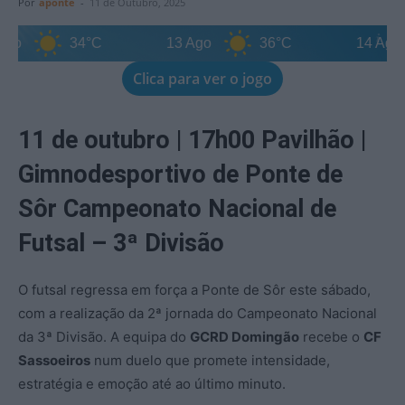
Por
aponte
-
11 de Outubro, 2025
o
34°C
13 Ago
36°C
14 Ago
Clica para ver o jogo
11 de outubro | 17h00
Pavilhão |
Gimnodesportivo de Ponte de
Sôr
Campeonato Nacional de
Futsal – 3ª Divisão
O futsal regressa em força a Ponte de Sôr este sábado,
com a realização da 2ª jornada do Campeonato Nacional
da 3ª Divisão. A equipa do
GCRD Domingão
recebe o
CF
Sassoeiros
num duelo que promete intensidade,
estratégia e emoção até ao último minuto.