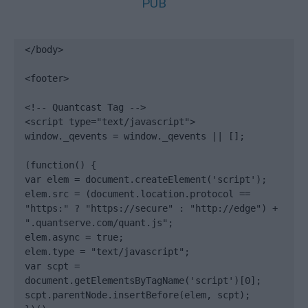
PUB
</body>

<footer>

<!-- Quantcast Tag -->

<script type="text/javascript">

window._qevents = window._qevents || [];

(function() {

var elem = document.createElement('script');

elem.src = (document.location.protocol == 
"https:" ? "https://secure" : "http://edge") + 
".quantserve.com/quant.js";

elem.async = true;

elem.type = "text/javascript";

var scpt = 
document.getElementsByTagName('script')[0];

scpt.parentNode.insertBefore(elem, scpt);
