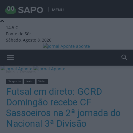
MENU
14.5
C
Ponte de Sôr
Sábado, Agosto 8, 2026
aponte
Início
Desporto
Desporto
texto
Vídeo
Futsal em direto: GCRD
Domingão recebe CF
Sassoeiros na 2ª jornada do
Nacional 3ª Divisão