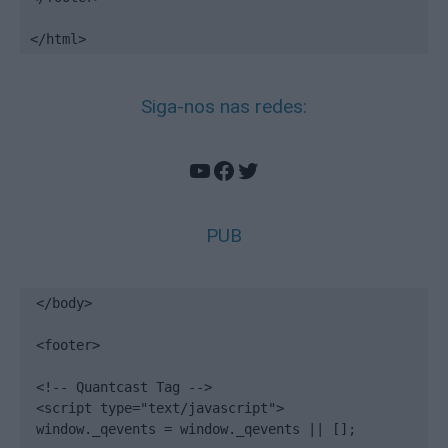
</html>
Siga-nos nas redes:
YouTube
Facebook
Twitter
PUB
</body>

<footer>

<!-- Quantcast Tag -->

<script type="text/javascript">

window._qevents = window._qevents || [];
