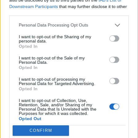
Downstream Participants
that may further disclose it to other
third parties.
Quantcast
Personal Data Processing Opt Outs
Contato:
geral@aponte.pt
I want to opt-out of the Sharing of my
personal data.
Opted In
</body>

I want to opt-out of the Sale of my
<footer>

Personal Data.
Opted In
<!-- Quantcast Tag -->

I want to opt-out of processing my
<script type="text/javascript">

Personal Data for Targeted Advertising.
window._qevents = window._qevents || [];

Opted In
I want to opt-out of Collection, Use,
(function() {

Retention, Sale, and/or Sharing of my
var elem = document.createElement('script');

Personal Data that Is Unrelated with the
Purposes for which it was collected.
elem.src = (document.location.protocol == 
Opted Out
"https:" ? "https://secure" : "http://edge") + 
".quantserve.com/quant.js";

CONFIRM
elem.async = true;
