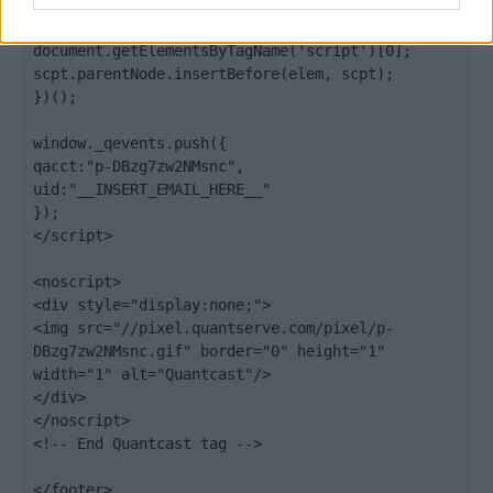
elem.type = "text/javascript";

var scpt = 
document.getElementsByTagName('script')[0];

scpt.parentNode.insertBefore(elem, scpt);

})();

window._qevents.push({

qacct:"p-DBzg7zw2NMsnc",

uid:"__INSERT_EMAIL_HERE__"

});

</script>

<noscript>

<div style="display:none;">

<img src="//pixel.quantserve.com/pixel/p-
DBzg7zw2NMsnc.gif" border="0" height="1" 
width="1" alt="Quantcast"/>

</div>

</noscript>

<!-- End Quantcast tag -->

</footer>
