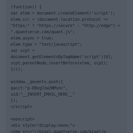
(function() {

var elem = document.createElement('script');

elem.src = (document.location.protocol == 
"https:" ? "https://secure" : "http://edge") + 
".quantserve.com/quant.js";

elem.async = true;

elem.type = "text/javascript";

var scpt = 
document.getElementsByTagName('script')[0];

scpt.parentNode.insertBefore(elem, scpt);

})();

window._qevents.push({

qacct:"p-DBzg7zw2NMsnc",

uid:"__INSERT_EMAIL_HERE__"

});

</script>

<noscript>

<div style="display:none;">

<img src="//pixel.quantserve.com/pixel/p-