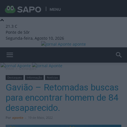
MENU
21.3
C
Ponte de Sôr
Segunda-feira, Agosto 10, 2026
aponte
Início
Destaques
Destaques
Informação
Notícias
Gavião – Retomadas buscas
para encontrar homem de 84
desaparecido.
Por
aponte
-
19 de Maio, 2022