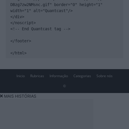
DBzg7zw2NMsnc.gif" border="0" height="1" 
width="1" alt="Quantcast"/>

</div>

</noscript>

<!-- End Quantcast tag -->

</footer>

</html>
Inicio
Rubricas
Informação
Categorias
Sobre nós
©
MAIS HISTÓRIAS