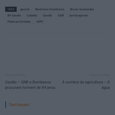
TAGS
aponte
Binómios Cinotécnico
Bruno Guimarães
BV Gavião
Cadafaz
Gavião
GNR
Jornal aponte
Palavras Sortidas
UEPS
Artigo anterior
Próximo artigo
Gavião – GNR e Bombeiros
À sombra da agricultura – A
procuram homem de 84 anos.
água
Destaques: