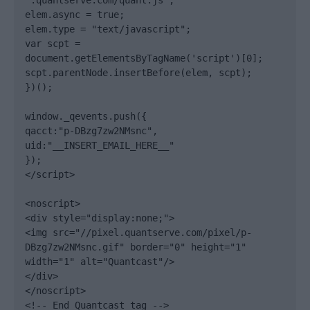
".quantserve.com/quant.js";

elem.async = true;

elem.type = "text/javascript";

var scpt = 
document.getElementsByTagName('script')[0];

scpt.parentNode.insertBefore(elem, scpt);

})();

window._qevents.push({

qacct:"p-DBzg7zw2NMsnc",

uid:"__INSERT_EMAIL_HERE__"

});

</script>

<noscript>

<div style="display:none;">

<img src="//pixel.quantserve.com/pixel/p-
DBzg7zw2NMsnc.gif" border="0" height="1" 
width="1" alt="Quantcast"/>

</div>

</noscript>

<!-- End Quantcast tag -->
