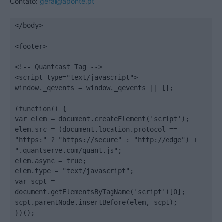
Contato:
geral@aponte.pt
</body>

<footer>

<!-- Quantcast Tag -->

<script type="text/javascript">

window._qevents = window._qevents || [];

(function() {

var elem = document.createElement('script');

elem.src = (document.location.protocol == 
"https:" ? "https://secure" : "http://edge") + 
".quantserve.com/quant.js";

elem.async = true;

elem.type = "text/javascript";

var scpt = 
document.getElementsByTagName('script')[0];

scpt.parentNode.insertBefore(elem, scpt);

})();
