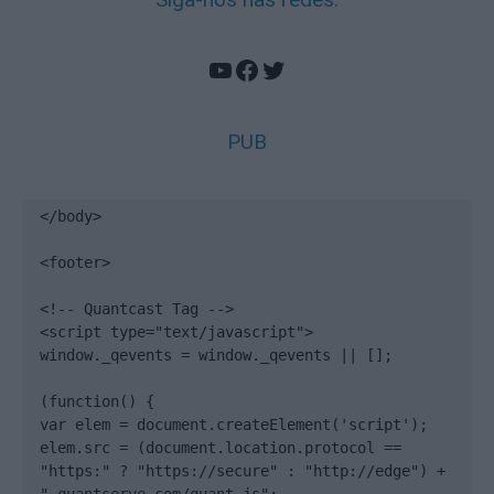
YouTube
Facebook
Twitter
PUB
</body>

<footer>

<!-- Quantcast Tag -->

<script type="text/javascript">

window._qevents = window._qevents || [];

(function() {

var elem = document.createElement('script');

elem.src = (document.location.protocol == 
"https:" ? "https://secure" : "http://edge") + 