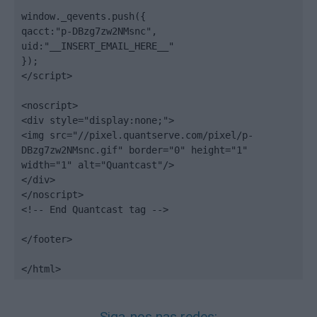
window._qevents.push({

qacct:"p-DBzg7zw2NMsnc",

uid:"__INSERT_EMAIL_HERE__"

});

</script>

<noscript>

<div style="display:none;">

<img src="//pixel.quantserve.com/pixel/p-
DBzg7zw2NMsnc.gif" border="0" height="1" 
width="1" alt="Quantcast"/>

</div>

</noscript>

<!-- End Quantcast tag -->

</footer>

</html>
Siga-nos nas redes: