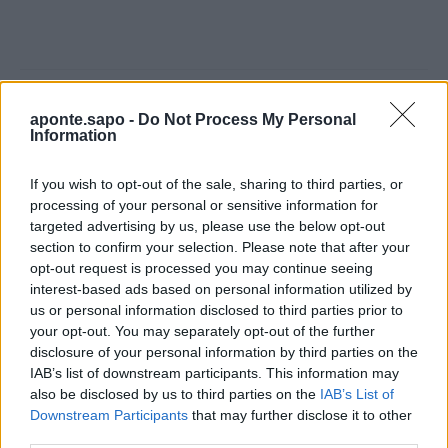
aponte.sapo -
Do Not Process My Personal
Artigo anterior
Próximo artigo
Information
Vítor Morgado esclarece
Tiago Varandas confiante
como funcionam os
para Cantanhede: “Vamos
If you wish to opt-out of the sale, sharing to third parties, or
orçamentos municipais e o
mostrar o verdadeiro
processing of your personal or sensitive information for
impacto das grandes obras
Eléctrico”
targeted advertising by us, please use the below opt-out
públicas
section to confirm your selection. Please note that after your
opt-out request is processed you may continue seeing
interest-based ads based on personal information utilized by
Destaques:
us or personal information disclosed to third parties prior to
your opt-out. You may separately opt-out of the further
disclosure of your personal information by third parties on the
IAB’s list of downstream participants. This information may
also be disclosed by us to third parties on the
IAB’s List of
Downstream Participants
that may further disclose it to other
third parties.