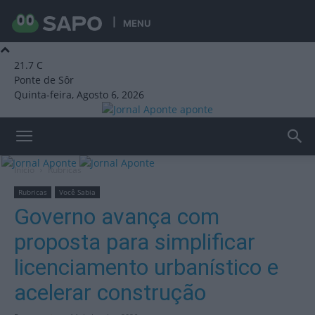
MENU
21.7
C
Ponte de Sôr
Quinta-feira, Agosto 6, 2026
aponte
Início
Rubricas
Rubricas
Você Sabia
Governo avança com
proposta para simplificar
licenciamento urbanístico e
acelerar construção