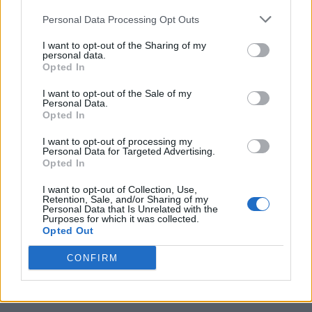
Personal Data Processing Opt Outs
I want to opt-out of the Sharing of my
personal data.
Opted In
I want to opt-out of the Sale of my
Vale de Horta celebra três dias de festa em
Personal Data.
Opted In
Bemposta –...
aponte
I want to opt-out of processing my
-
5 de Agosto, 2026
Personal Data for Targeted Advertising.
“Três dias de festa, música e tradição em Vale de Horta.”
Opted In
I want to opt-out of Collection, Use,
Retention, Sale, and/or Sharing of my
Personal Data that Is Unrelated with the
Purposes for which it was collected.
Opted Out
Matuzas Ponte de Sor: organização e
CONFIRM
impacto da Concentração Motard 2026
4 de Agosto, 2026