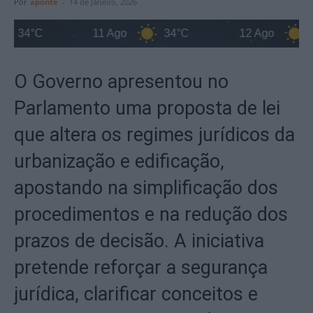
Por
aponte
-
14 de Janeiro, 2026
34°C
11 Ago
34°C
12 Ago
34°
O Governo apresentou no
Parlamento uma proposta de lei
que altera os regimes jurídicos da
urbanização e edificação,
apostando na simplificação dos
procedimentos e na redução dos
prazos de decisão. A iniciativa
pretende reforçar a segurança
jurídica, clarificar conceitos e