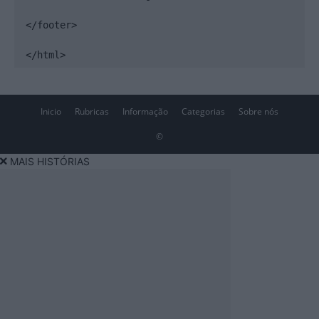
</footer>

</html>
Inicio
Rubricas
Informação
Categorias
Sobre nós
©
MAIS HISTÓRIAS