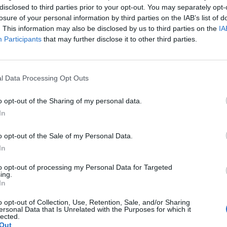
disclosed to third parties prior to your opt-out. You may separately opt-
losure of your personal information by third parties on the IAB’s list of
. This information may also be disclosed by us to third parties on the
IA
Participants
that may further disclose it to other third parties.
l Data Processing Opt Outs
Próximo artigo
m
Leandro Rodrigues acredita na ambição do
o opt-out of the Sharing of my personal data.
GCRD Domingão para a deslocação a Santa
In
Marta do Pinhal
o opt-out of the Sale of my Personal Data.
In
to opt-out of processing my Personal Data for Targeted
Quantcast
ing.
In
Siga-nos nas redes:
o opt-out of Collection, Use, Retention, Sale, and/or Sharing
ersonal Data that Is Unrelated with the Purposes for which it
lected.
YouTube
Facebook
Twitter
Out