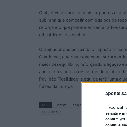
O objetivo é claro: conquistar pontos e conti
sublinha que competir com equipas de topo 
reforçando que prefere enfrentar adversário
dificuldades e a evoluir.
O treinador destaca ainda o impacto cresc
Gondomar, que descreve como surpreendent
maior desequilíbrio, reforçando a ligação e
apoio tem vindo a crescer desde o início d
Pavilhão Fidelidade, a equipa terá “uma aju
fortes da Europa.
aponte.sa
TAGS
Benfica
desporto
Eléctrico
futsal naci
If you wish 
Ponte de Sor
sensitive in
confirm you
continue se