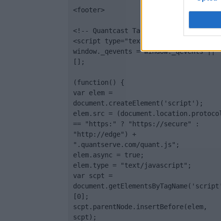
<footer>

<!-- Quantcast Tag -->

<script type="text/javascript">

window._qevents = window._qevents || 
[];

(function() {

var elem = 
document.createElement('script');

elem.src = (document.location.protocol
== "https:" ? "https://secure" : 
"http://edge") + 
".quantserve.com/quant.js";

elem.async = true;

elem.type = "text/javascript";

var scpt = 
document.getElementsByTagName('script
[0];

scpt.parentNode.insertBefore(elem, 
scpt);
