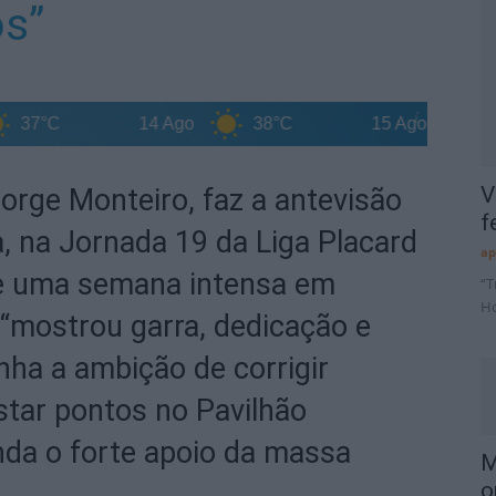
os”
°C
14 Ago
38°C
15 Ago
35°C
V
Jorge Monteiro, faz a antevisão
f
a, na Jornada 19 da Liga Placard
ap
de uma semana intensa em
“T
Ho
“mostrou garra, dedicação e
nha a ambição de corrigir
istar pontos no Pavilhão
nda o forte apoio da massa
M
o