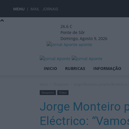
MENU
MAIL
JORNAIS
26.6
C
Ponte de Sôr
Domingo, Agosto 9, 2026
aponte
INICIO
RUBRICAS
INFORMAÇÃO
Início
Desporto
Jorge Monteiro projeta Benfica vs
Desporto
Vídeo
Jorge Monteiro p
Eléctrico: “Vam