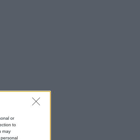
sonal or
ection to
ou may
 personal