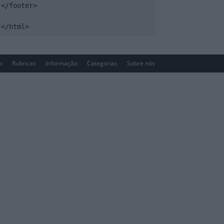
</footer>

</html>
io
Rubricas
Informação
Categorias
Sobre nós