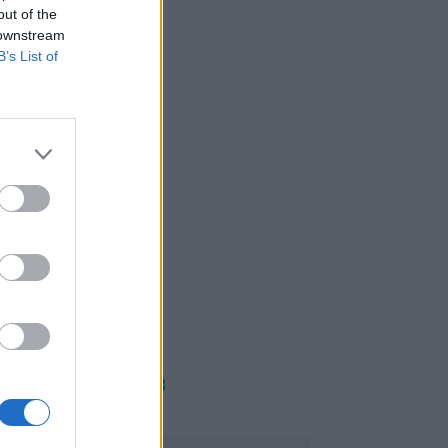
out of the
 downstream
B’s List of
PUB