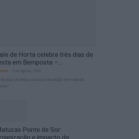
Portalegre District
9 Ago
32°C
ale de Horta celebra três dias de
esta em Bemposta –...
onte
-
5 de Agosto, 2026
rês dias de festa, música e tradição em Vale de
rta.”
atuzas Ponte de Sor:
rganização e impacto da