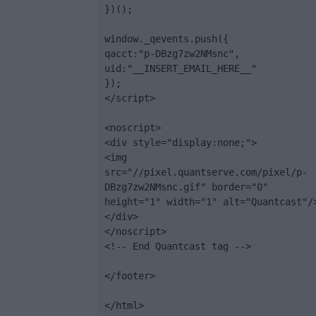
})();

window._qevents.push({

qacct:"p-DBzg7zw2NMsnc",

uid:"__INSERT_EMAIL_HERE__"

});

</script>

<noscript>

<div style="display:none;">

<img 
src="//pixel.quantserve.com/pixel/p-
DBzg7zw2NMsnc.gif" border="0" 
height="1" width="1" alt="Quantcast"/>
</div>

</noscript>

<!-- End Quantcast tag -->

</footer>

</html>