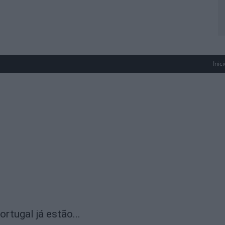
Inic
rtugal já estão...