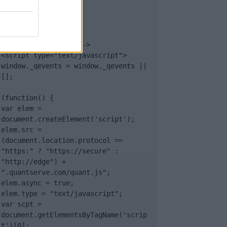
</body>

<footer>

<!-- Quantcast Tag -->

<script type="text/javascript">

window._qevents = window._qevents || 
[];

(function() {

var elem = 
document.createElement('script');

elem.src = 
(document.location.protocol == 
"https:" ? "https://secure" : 
"http://edge") + 
".quantserve.com/quant.js";

elem.async = true;

elem.type = "text/javascript";

var scpt = 
document.getElementsByTagName('scrip
t')[0];
