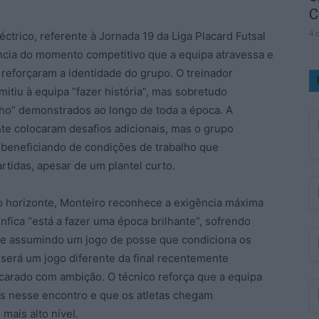
C
4 
ctrico, referente à Jornada 19 da Liga Placard Futsal
ncia do momento competitivo que a equipa atravessa e
reforçaram a identidade do grupo. O treinador
itiu à equipa “fazer história”, mas sobretudo
nho” demonstrados ao longo de toda a época. A
nte colocaram desafios adicionais, mas o grupo
beneficiando de condições de trabalho que
rtidas, apesar de um plantel curto.
o horizonte, Monteiro reconhece a exigência máxima
nfica “está a fazer uma época brilhante”, sofrendo
 e assumindo um jogo de posse que condiciona os
 será um jogo diferente da final recentemente
ncarado com ambição. O técnico reforça que a equipa
dos nesse encontro e que os atletas chegam
mais alto nível.