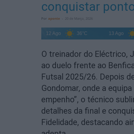
conquistar pont
Por
aponte
-
20 de Março, 2026
33°C
12 Ago
36°C
13 Ago
37
O treinador do Eléctrico, 
ao duelo frente ao Benfic
Futsal 2025/26. Depois 
Gondomar, onde a equipa 
empenho”, o técnico subli
detalhes da final e conqu
Fidelidade, destacando ai
adepta.