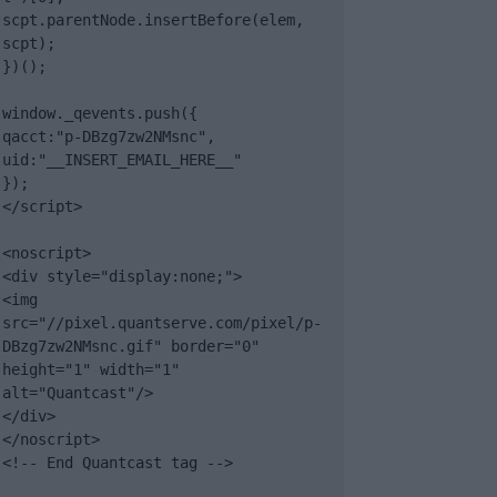
scpt.parentNode.insertBefore(elem, 
scpt);

})();

window._qevents.push({

qacct:"p-DBzg7zw2NMsnc",

uid:"__INSERT_EMAIL_HERE__"

});

</script>

<noscript>

<div style="display:none;">

<img 
src="//pixel.quantserve.com/pixel/p-
DBzg7zw2NMsnc.gif" border="0" 
height="1" width="1" 
alt="Quantcast"/>

</div>

</noscript>

<!-- End Quantcast tag -->
