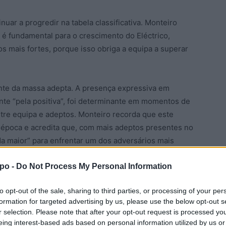
nuar a progredir na tabela classificativa. Monteiro
é fundamental para o crescimento do Eléctrico,
s mais fortes, porque isso obriga a equipa a superar
ente da massa adepta. A presença expressiva em
e “pela positiva”, foi determinante em momentos de
ntre equipa e adeptos. Monteiro recorda que este
a época e acredita que, com mais adeptos presentes no
da maior” para enfrentar um dos adversários mais
po -
Do Not Process My Personal Information
onal
Jorge Monteiro
Jornal aponte
Liga Placard Futsal
to opt-out of the sale, sharing to third parties, or processing of your per
formation for targeted advertising by us, please use the below opt-out s
r selection. Please note that after your opt-out request is processed y
eing interest-based ads based on personal information utilized by us or