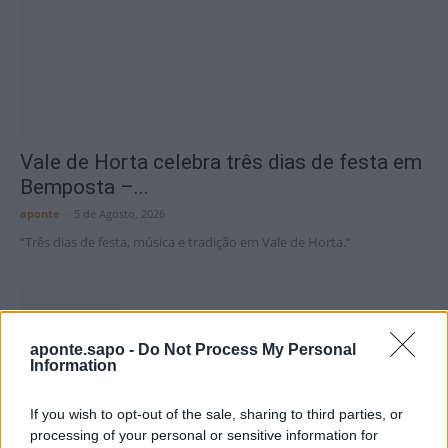
Vale de Horta celebra três dias de festa em
Bemposta –...
aponte
-
5 de Agosto, 2026
“Três dias de festa, música e tradição em Vale de Horta.”
aponte.sapo -
Do Not Process My Personal
Information
Matuzas Ponte de Sor: organização e
impacto da Concentração Motard 2026
If you wish to opt-out of the sale, sharing to third parties, or
processing of your personal or sensitive information for
4 de Agosto, 2026