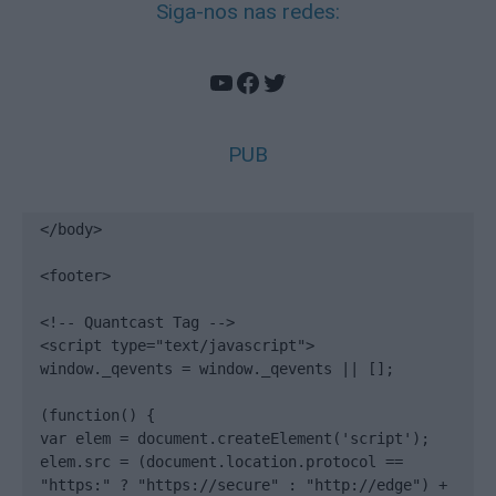
Siga-nos nas redes:
YouTube
Facebook
Twitter
PUB
</body>

<footer>

<!-- Quantcast Tag -->

<script type="text/javascript">

window._qevents = window._qevents || [];

(function() {

var elem = document.createElement('script');

elem.src = (document.location.protocol == 
"https:" ? "https://secure" : "http://edge") + 