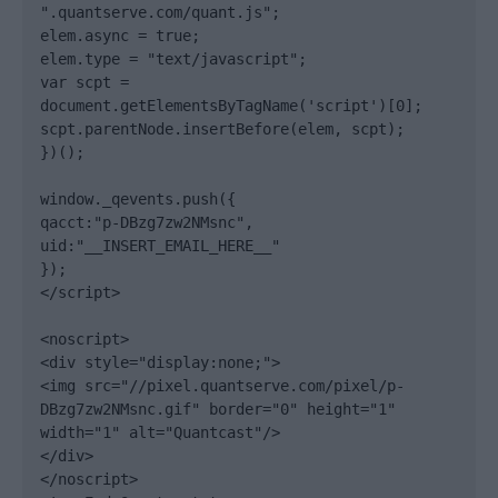
".quantserve.com/quant.js";

elem.async = true;

elem.type = "text/javascript";

var scpt = 
document.getElementsByTagName('script')[0];

scpt.parentNode.insertBefore(elem, scpt);

})();

window._qevents.push({

qacct:"p-DBzg7zw2NMsnc",

uid:"__INSERT_EMAIL_HERE__"

});

</script>

<noscript>

<div style="display:none;">

<img src="//pixel.quantserve.com/pixel/p-
DBzg7zw2NMsnc.gif" border="0" height="1" 
width="1" alt="Quantcast"/>

</div>

</noscript>
