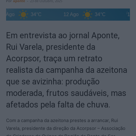
Por
aponte
-
23 de Outubro, 2025
 Ago
34°C
12 Ago
34°C
13 Ago
Em entrevista ao jornal Aponte,
Rui Varela, presidente da
Acorpsor, traça um retrato
realista da campanha da azeitona
que se avizinha: produção
moderada, frutos saudáveis, mas
afetados pela falta de chuva.
Com a campanha da azeitona prestes a arrancar, Rui
Varela, presidente da direção da Acorpsor – Associação