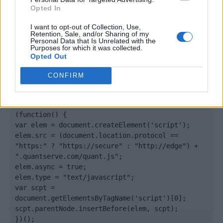
Contato:
geral@aponte.pt
Opted In
I want to opt-out of Collection, Use,
</body>

Retention, Sale, and/or Sharing of my
Personal Data that Is Unrelated with the
Purposes for which it was collected.
<footer>

Opted Out
<!-- Quantcast Tag -->

CONFIRM
<script type="text/javascript">

window._qevents = window._qevents || [];

(function() {

var elem = document.createElement('script');

elem.src = (document.location.protocol == 
"https:" ? "https://secure" : "http://edge") + 
".quantserve.com/quant.js";

elem.async = true;

elem.type = "text/javascript";

var scpt = 
document.getElementsByTagName('script')[0];

scpt.parentNode.insertBefore(elem, scpt);

})();
