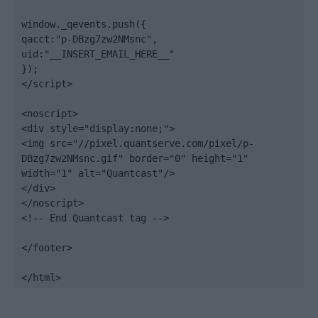
window._qevents.push({

qacct:"p-DBzg7zw2NMsnc",

uid:"__INSERT_EMAIL_HERE__"

});

</script>

<noscript>

<div style="display:none;">

<img src="//pixel.quantserve.com/pixel/p-
DBzg7zw2NMsnc.gif" border="0" height="1" 
width="1" alt="Quantcast"/>

</div>

</noscript>

<!-- End Quantcast tag -->

</footer>

</html>