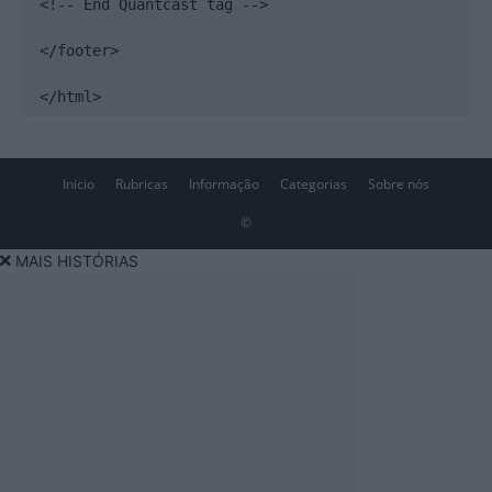
<!-- End Quantcast tag -->

</footer>

</html>
Inicio
Rubricas
Informação
Categorias
Sobre nós
©
MAIS HISTÓRIAS