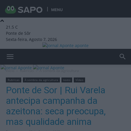
MENU
21.5
C
Ponte de Sôr
Sexta-feira, Agosto 7, 2026
aponte
Início
Rubricas
À sombra da agricultura
Rubricas
À sombra da agricultura
texto
Vídeo
Ponte de Sor | Rui Varela
antecipa campanha da
azeitona: seca preocupa,
mas qualidade anima