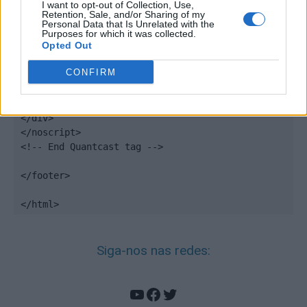
});

I want to opt-out of Collection, Use,
Retention, Sale, and/or Sharing of my
</script>

Personal Data that Is Unrelated with the
Purposes for which it was collected.
Opted Out
<noscript>

<div style="display:none;">

CONFIRM
<img src="//pixel.quantserve.com/pixel/p-
DBzg7zw2NMsnc.gif" border="0" height="1" 
width="1" alt="Quantcast"/>

</div>

</noscript>

<!-- End Quantcast tag -->

</footer>

</html>
Siga-nos nas redes:
YouTube
Facebook
Twitter