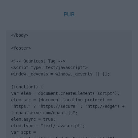
PUB
</body>

<footer>

<!-- Quantcast Tag -->

<script type="text/javascript">

window._qevents = window._qevents || [];

(function() {

var elem = document.createElement('script');

elem.src = (document.location.protocol == 
"https:" ? "https://secure" : "http://edge") + 
".quantserve.com/quant.js";

elem.async = true;

elem.type = "text/javascript";

var scpt = 