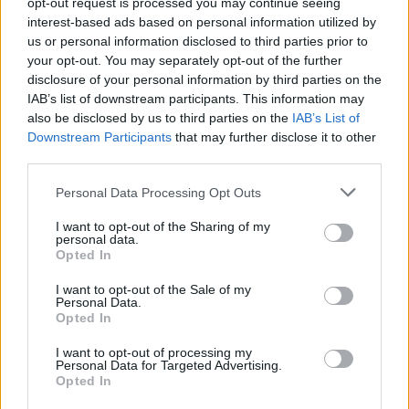
opt-out request is processed you may continue seeing
<footer>

interest-based ads based on personal information utilized by
us or personal information disclosed to third parties prior to
<!-- Quantcast Tag -->

your opt-out. You may separately opt-out of the further
<script type="text/javascript">

disclosure of your personal information by third parties on the
window._qevents = window._qevents || [];

IAB’s list of downstream participants. This information may
also be disclosed by us to third parties on the
IAB’s List of
(function() {

Downstream Participants
that may further disclose it to other
var elem = document.createElement('script');

third parties.
elem.src = (document.location.protocol == 
"https:" ? "https://secure" : "http://edge") + 
Personal Data Processing Opt Outs
".quantserve.com/quant.js";

elem.async = true;

I want to opt-out of the Sharing of my
personal data.
elem.type = "text/javascript";

Opted In
var scpt = 
document.getElementsByTagName('script')[0];

I want to opt-out of the Sale of my
scpt.parentNode.insertBefore(elem, scpt);

Personal Data.
})();

Opted In
I want to opt-out of processing my
window._qevents.push({

Personal Data for Targeted Advertising.
qacct:"p-DBzg7zw2NMsnc",

Opted In
uid:"__INSERT_EMAIL_HERE__"
