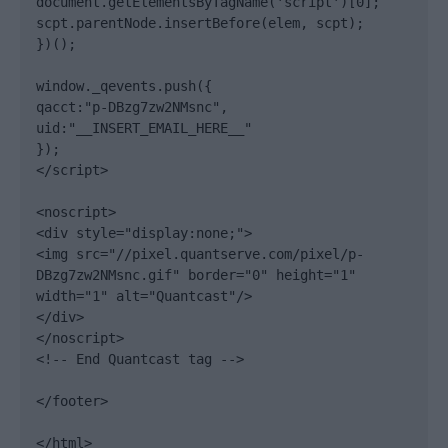
document.getElementsByTagName('script')[0];

scpt.parentNode.insertBefore(elem, scpt);

})();

window._qevents.push({

qacct:"p-DBzg7zw2NMsnc",

uid:"__INSERT_EMAIL_HERE__"

});

</script>

<noscript>

<div style="display:none;">

<img src="//pixel.quantserve.com/pixel/p-
DBzg7zw2NMsnc.gif" border="0" height="1" 
width="1" alt="Quantcast"/>

</div>

</noscript>

<!-- End Quantcast tag -->

</footer>

</html>