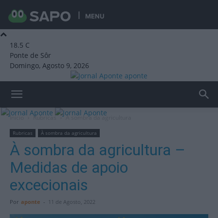
MENU
18.5
C
Ponte de Sôr
Domingo, Agosto 9, 2026
aponte
Início
Rubricas
À sombra da agricultura
Rubricas
À sombra da agricultura
À sombra da agricultura –
Medidas de apoio
excecionais
Por
aponte
-
11 de Agosto, 2022