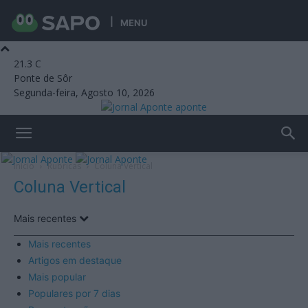
MENU
21.3
C
Ponte de Sôr
Segunda-feira, Agosto 10, 2026
aponte
Início
Rubricas
Coluna Vertical
Coluna Vertical
Mais recentes
Mais recentes
Artigos em destaque
Mais popular
Populares por 7 dias