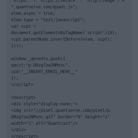
"https:" ? "https://secure" : "http://edge") + 
".quantserve.com/quant.js";

elem.async = true;

elem.type = "text/javascript";

var scpt = 
document.getElementsByTagName('script')[0];

scpt.parentNode.insertBefore(elem, scpt);

})();

window._qevents.push({

qacct:"p-DBzg7zw2NMsnc",

uid:"__INSERT_EMAIL_HERE__"

});

</script>

<noscript>

<div style="display:none;">

<img src="//pixel.quantserve.com/pixel/p-
DBzg7zw2NMsnc.gif" border="0" height="1" 
width="1" alt="Quantcast"/>

</div>

</noscript>
