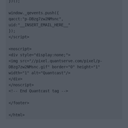
})();

window._qevents.push({

qacct:"p-DBzg7zw2NMsnc",

uid:"__INSERT_EMAIL_HERE__"

});

</script>

<noscript>

<div style="display:none;">

<img src="//pixel.quantserve.com/pixel/p-
DBzg7zw2NMsnc.gif" border="0" height="1" 
width="1" alt="Quantcast"/>

</div>

</noscript>

<!-- End Quantcast tag -->

</footer>

</html>