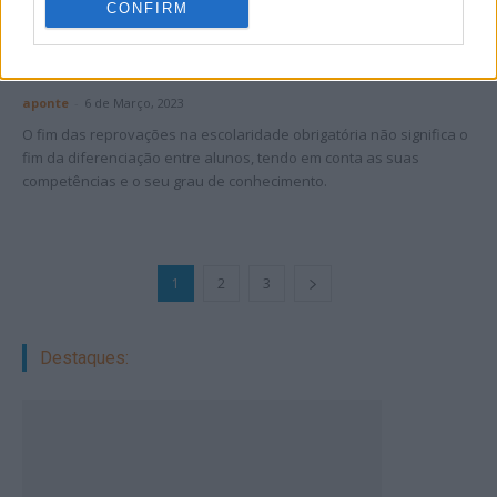
CONFIRM
Coluna vertical – A importância dos
exames
aponte
-
6 de Março, 2023
O fim das reprovações na escolaridade obrigatória não significa o
fim da diferenciação entre alunos, tendo em conta as suas
competências e o seu grau de conhecimento.
1
2
3
Destaques: