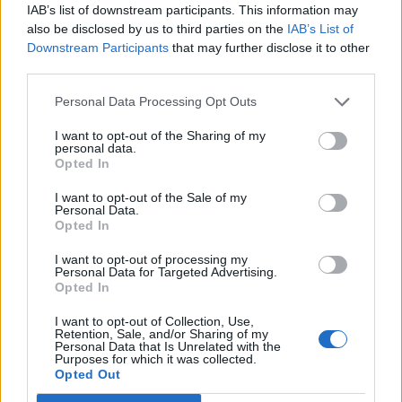
IAB’s list of downstream participants. This information may
de Benfica, Sporting e Porto, os clubes pequenos ficaram sem
also be disclosed by us to third parties on the
IAB’s List of
adeptos e sem dinheiro. E clubes sem adeptos e sem dinheiro só
Downstream Participants
that may further disclose it to other
conseguem sobreviver vivendo amancebados com um clube rico
third parties.
que lhes vá pagando as contas ou vendendo uns jogos ao melhor
preço, como as putas da beira da estrada.
Personal Data Processing Opt Outs
I want to opt-out of the Sharing of my
personal data.
Coluna Vertical – A mordaça não é solução
Opted In
aponte
-
20 de Março, 2023
I want to opt-out of the Sale of my
Não é dos fascistas, dos anarquistas e dos comunistas e das suas
Personal Data.
ideias idiotas que devemos ter medo.
Opted In
I want to opt-out of processing my
Personal Data for Targeted Advertising.
Coluna vertical – O facilitismo e as suas
Opted In
causas
I want to opt-out of Collection, Use,
aponte
-
13 de Março, 2023
Retention, Sale, and/or Sharing of my
Personal Data that Is Unrelated with the
É, por isso, absolutamente natural que as gerações que hoje têm
Purposes for which it was collected.
Opted Out
entre 45 e 70 anos tenham horror aos exames e a ser avaliadas.