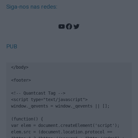
Siga-nos nas redes:
YouTube
Facebook
Twitter
PUB
</body>

<footer>

<!-- Quantcast Tag -->

<script type="text/javascript">

window._qevents = window._qevents || [];

(function() {

var elem = document.createElement('script');

elem.src = (document.location.protocol == 