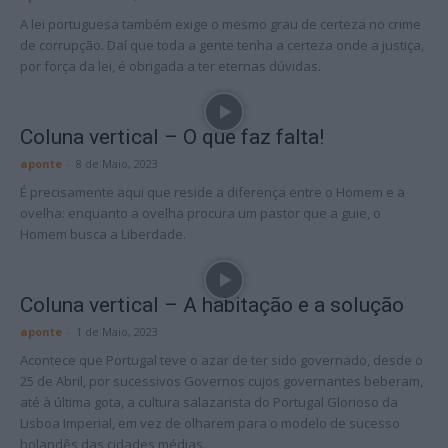
A lei portuguesa também exige o mesmo grau de certeza no crime
de corrupção. Daí que toda a gente tenha a certeza onde a justiça,
por força da lei, é obrigada a ter eternas dúvidas.
Coluna vertical – O que faz falta!
aponte
-
8 de Maio, 2023
É precisamente aqui que reside a diferença entre o Homem e a
ovelha: enquanto a ovelha procura um pastor que a guie, o
Homem busca a Liberdade.
Coluna vertical – A habitação e a solução
aponte
-
1 de Maio, 2023
Acontece que Portugal teve o azar de ter sido governado, desde o
25 de Abril, por sucessivos Governos cujos governantes beberam,
até à última gota, a cultura salazarista do Portugal Glorioso da
Lisboa Imperial, em vez de olharem para o modelo de sucesso
holandês das cidades médias.