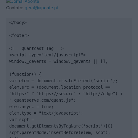
Contato:
geral@aponte.pt
</body>

<footer>

<!-- Quantcast Tag -->

<script type="text/javascript">

window._qevents = window._qevents || [];

(function() {

var elem = document.createElement('script');

elem.src = (document.location.protocol == 
"https:" ? "https://secure" : "http://edge") + 
".quantserve.com/quant.js";

elem.async = true;

elem.type = "text/javascript";

var scpt = 
document.getElementsByTagName('script')[0];

scpt.parentNode.insertBefore(elem, scpt);
