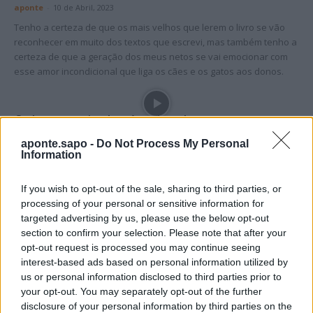
aponte
-
10 de Abril, 2023
Tenho a certeza de que os mais velhos que lerem o livro se vão
reconhecer em muito dos textos que escrevi, mas também tenho a
certeza de que a geração dos meus netos se vai emocionar com
esse amor incondicional que liga os cães e os gatos aos donos.
Coluna vertical – As alcunhas
aponte
-
3 de Abril, 2023
aponte.sapo -
Do Not Process My Personal
Information
No entanto, este mundo cruel das alcunhas da minha infância
tornou-me mais rijo, ajudou-me a aceitar e a superar as minhas
imperfeições físicas e moldou-me o carácter. “A vida só é dura
If you wish to opt-out of the sale, sharing to third parties, or
para quem é mole”.
processing of your personal or sensitive information for
targeted advertising by us, please use the below opt-out
section to confirm your selection. Please note that after your
opt-out request is processed you may continue seeing
Coluna vertical – O óbvio sobre a liga
interest-based ads based on personal information utilized by
portuguesa
us or personal information disclosed to third parties prior to
aponte
-
28 de Março, 2023
your opt-out. You may separately opt-out of the further
disclosure of your personal information by third parties on the
Com o boicote da centralização dos direitos televisivos por parte