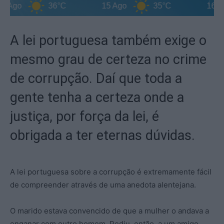
Ago
36°C
15 Ago
35°C
16 Ago
A lei portuguesa também exige o
mesmo grau de certeza no crime
de corrupção. Daí que toda a
gente tenha a certeza onde a
justiça, por força da lei, é
obrigada a ter eternas dúvidas.
A lei portuguesa sobre a corrupção é extremamente fácil
de compreender através de uma anedota alentejana.
O marido estava convencido de que a mulher o andava a
enganar com outro homem. Pediu, então, a um amigo