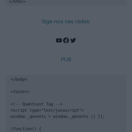
</html>
Siga-nos nas redes:
YouTube
Facebook
Twitter
PUB
</body>

<footer>

<!-- Quantcast Tag -->

<script type="text/javascript">

window._qevents = window._qevents || [];

(function() {
