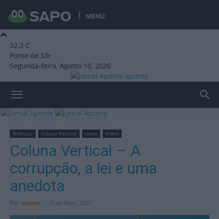
MENU
32.3
C
Ponte de Sôr
Segunda-feira, Agosto 10, 2026
aponte
Início
Rubricas
Coluna Vertical
Rubricas
Coluna Vertical
texto
Vídeo
Coluna Vertical – A
corrupção, a lei e uma
anedota
Por
aponte
-
15 de Maio, 2023