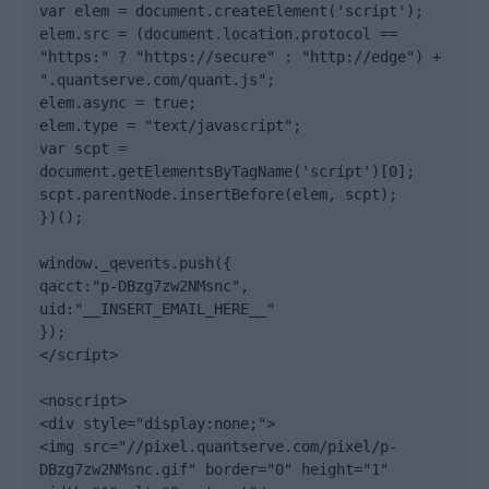
var elem = document.createElement('script');

elem.src = (document.location.protocol == 
"https:" ? "https://secure" : "http://edge") + 
".quantserve.com/quant.js";

elem.async = true;

elem.type = "text/javascript";

var scpt = 
document.getElementsByTagName('script')[0];

scpt.parentNode.insertBefore(elem, scpt);

})();

window._qevents.push({

qacct:"p-DBzg7zw2NMsnc",

uid:"__INSERT_EMAIL_HERE__"

});

</script>

<noscript>

<div style="display:none;">

<img src="//pixel.quantserve.com/pixel/p-
DBzg7zw2NMsnc.gif" border="0" height="1" 