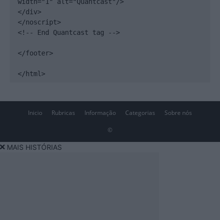
width="1" alt="Quantcast"/>

</div>

</noscript>

<!-- End Quantcast tag -->

</footer>

</html>
Inicio
Rubricas
Informação
Categorias
Sobre nós
©
MAIS HISTÓRIAS