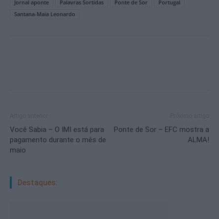
Jornal aponte
Palavras Sortidas
Ponte de Sor
Portugal
Santana-Maia Leonardo
Artigo anterior
Próximo artigo
Você Sabia – O IMI está para
Ponte de Sor – EFC mostra a
pagamento durante o mês de
ALMA!
maio
Destaques: