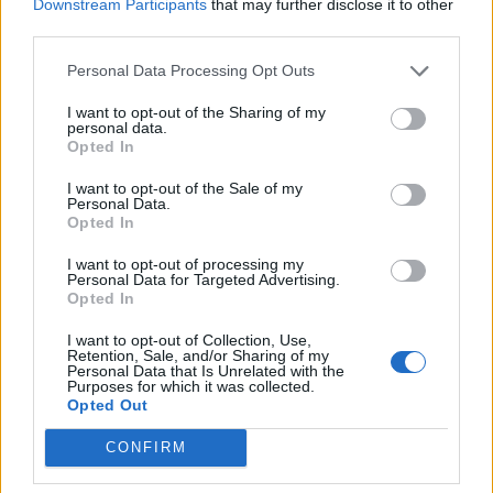
Downstream Participants
that may further disclose it to other
third parties.
Quantcast
Personal Data Processing Opt Outs
Contato:
geral@aponte.pt
I want to opt-out of the Sharing of my
personal data.
</body>

Opted In
<footer>

I want to opt-out of the Sale of my
Personal Data.
Opted In
<!-- Quantcast Tag -->

<script type="text/javascript">

I want to opt-out of processing my
window._qevents = window._qevents || [];

Personal Data for Targeted Advertising.
Opted In
(function() {

I want to opt-out of Collection, Use,
var elem = document.createElement('script');

Retention, Sale, and/or Sharing of my
elem.src = (document.location.protocol == 
Personal Data that Is Unrelated with the
Purposes for which it was collected.
"https:" ? "https://secure" : "http://edge") + 
Opted Out
".quantserve.com/quant.js";

elem.async = true;

CONFIRM
elem.type = "text/javascript";

var scpt = 