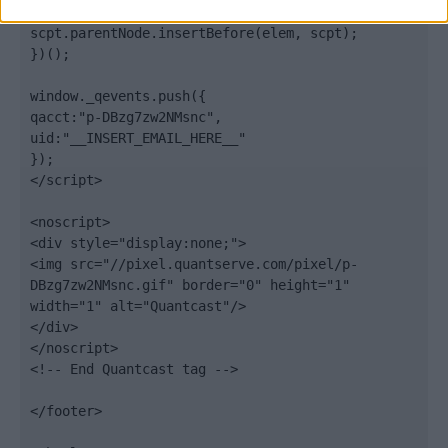
document.getElementsByTagName('script')[0];

scpt.parentNode.insertBefore(elem, scpt);

})();

window._qevents.push({

qacct:"p-DBzg7zw2NMsnc",

uid:"__INSERT_EMAIL_HERE__"

});

</script>

<noscript>

<div style="display:none;">

<img src="//pixel.quantserve.com/pixel/p-
DBzg7zw2NMsnc.gif" border="0" height="1" 
width="1" alt="Quantcast"/>

</div>

</noscript>

<!-- End Quantcast tag -->

</footer>
