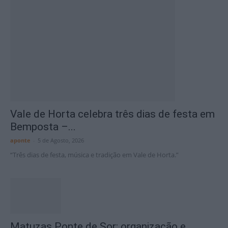
Vale de Horta celebra três dias de festa em
Bemposta –...
aponte
-
5 de Agosto, 2026
“Três dias de festa, música e tradição em Vale de Horta.”
Matuzas Ponte de Sor: organização e