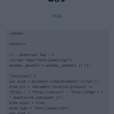
PUB
</body>

<footer>

<!-- Quantcast Tag -->

<script type="text/javascript">

window._qevents = window._qevents || [];

(function() {

var elem = document.createElement('script');

elem.src = (document.location.protocol == 
"https:" ? "https://secure" : "http://edge") + 
".quantserve.com/quant.js";

elem.async = true;

elem.type = "text/javascript";

var scpt = 