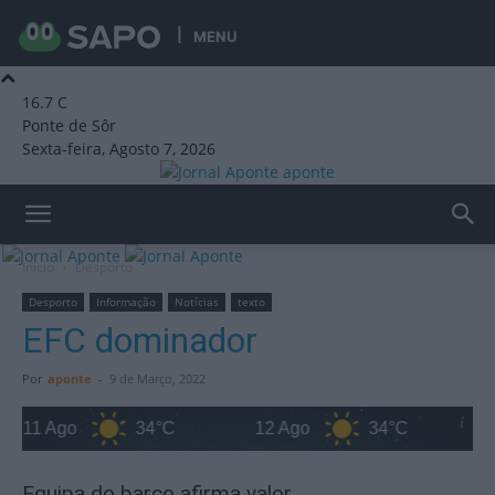
MENU
16.7
C
Ponte de Sôr
Sexta-feira, Agosto 7, 2026
aponte
Início
Desporto
Desporto
Informação
Notícias
texto
EFC dominador
Por
aponte
-
9 de Março, 2022
11 Ago
34°C
12 Ago
34°C
13 
Equipa do barco afirma valor