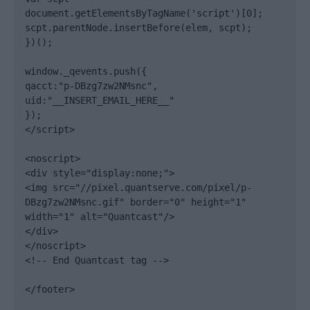
document.getElementsByTagName('script')[0];

scpt.parentNode.insertBefore(elem, scpt);

})();

window._qevents.push({

qacct:"p-DBzg7zw2NMsnc",

uid:"__INSERT_EMAIL_HERE__"

});

</script>

<noscript>

<div style="display:none;">

<img src="//pixel.quantserve.com/pixel/p-
DBzg7zw2NMsnc.gif" border="0" height="1" 
width="1" alt="Quantcast"/>

</div>

</noscript>

<!-- End Quantcast tag -->

</footer>
