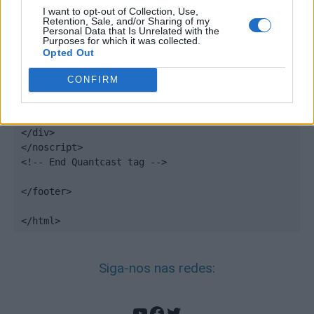
uid:"__INSERT_EMAIL_HERE__"

I want to opt-out of Collection, Use,
});

Retention, Sale, and/or Sharing of my
</script>

Personal Data that Is Unrelated with the
Purposes for which it was collected.
Opted Out
<noscript>

<div style="display:none;">

CONFIRM
<img src="//pixel.quantserve.com/pixel/p-
DBzg7zw2NMsnc.gif" border="0" height="1" 
width="1" alt="Quantcast"/>

</div>

</noscript>

<!-- End Quantcast tag -->

</footer>

</html>
Siga-nos nas redes:
YouTube
Facebook
Twitter