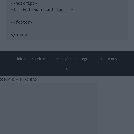
</noscript>

<!-- End Quantcast tag -->

</footer>

</html>
Inicio
Rubricas
Informação
Categorias
Sobre nós
©
MAIS HISTÓRIAS