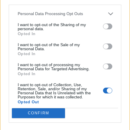
third parties.
Contato:
geral@aponte.pt
Personal Data Processing Opt Outs
I want to opt-out of the Sharing of my
</body>

personal data.
Opted In
<footer>

I want to opt-out of the Sale of my
Personal Data.
<!-- Quantcast Tag -->

Opted In
<script type="text/javascript">

window._qevents = window._qevents || [];

I want to opt-out of processing my
Personal Data for Targeted Advertising.
Opted In
(function() {

var elem = document.createElement('script');

I want to opt-out of Collection, Use,
elem.src = (document.location.protocol == 
Retention, Sale, and/or Sharing of my
Personal Data that Is Unrelated with the
"https:" ? "https://secure" : "http://edge") + 
Purposes for which it was collected.
".quantserve.com/quant.js";

Opted Out
elem.async = true;

elem.type = "text/javascript";

CONFIRM
var scpt = 
document.getElementsByTagName('script')[0];

scpt.parentNode.insertBefore(elem, scpt);
