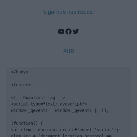
Siga-nos nas redes:
YouTube
Facebook
Twitter
PUB
</body>

<footer>

<!-- Quantcast Tag -->

<script type="text/javascript">

window._qevents = window._qevents || [];

(function() {

var elem = document.createElement('script');

elem.src = (document.location.protocol == 