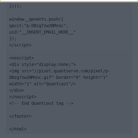
})();

window._qevents.push({

qacct:"p-DBzg7zw2NMsnc",

uid:"__INSERT_EMAIL_HERE__"

});

</script>

<noscript>

<div style="display:none;">

<img src="//pixel.quantserve.com/pixel/p-
DBzg7zw2NMsnc.gif" border="0" height="1" 
width="1" alt="Quantcast"/>

</div>

</noscript>

<!-- End Quantcast tag -->

</footer>

</html>