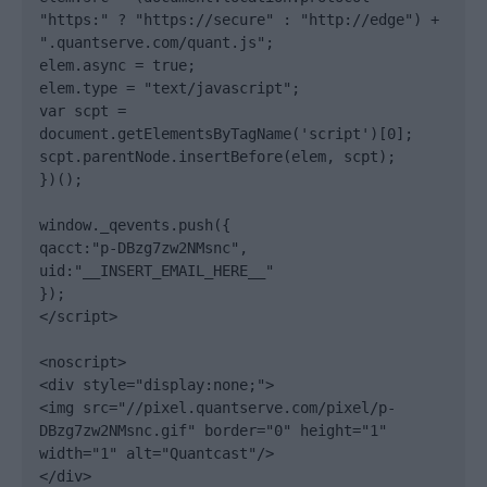
"https:" ? "https://secure" : "http://edge") + 
".quantserve.com/quant.js";

elem.async = true;

elem.type = "text/javascript";

var scpt = 
document.getElementsByTagName('script')[0];

scpt.parentNode.insertBefore(elem, scpt);

})();

window._qevents.push({

qacct:"p-DBzg7zw2NMsnc",

uid:"__INSERT_EMAIL_HERE__"

});

</script>

<noscript>

<div style="display:none;">

<img src="//pixel.quantserve.com/pixel/p-
DBzg7zw2NMsnc.gif" border="0" height="1" 
width="1" alt="Quantcast"/>

</div>
