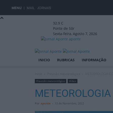
MENU
MAIL
JORNAIS
32.9
C
Ponte de Sôr
Sexta-feira, Agosto 7, 2026
aponte
INICIO
RUBRICAS
INFORMAÇÃO
Início
Previsão meteorológica
METEOROLOGIA COM
Previsão meteorológica
Vídeo
METEOROLOGIA 
Por
aponte
-
13 de Novembro, 2022