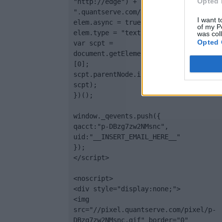
Opted 
"http://edge") + 
".quantserve.com/quant.js";

I want t
elem.async = true;

of my P
elem.type = "text/javascript";

was col
Opted 
var scpt = 
document.getElementsByTagName('script
[0];

scpt.parentNode.insertBefore(elem, 
scpt);

})();

window._qevents.push({

qacct:"p-DBzg7zw2NMsnc",

uid:"__INSERT_EMAIL_HERE__"

});

</script>

<noscript>

<div style="display:none;">

<img 
src="//pixel.quantserve.com/pixel/p-
DBzg7zw2NMsnc.gif" border="0" 