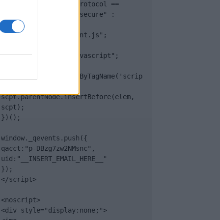
(document.location.protocol == 
"https:" ? "https://secure" : 
"http://edge") + 
".quantserve.com/quant.js";

elem.async = true;

elem.type = "text/javascript";

var scpt = 
document.getElementsByTagName('scrip
t')[0];

scpt.parentNode.insertBefore(elem, 
scpt);

})();

window._qevents.push({

qacct:"p-DBzg7zw2NMsnc",

uid:"__INSERT_EMAIL_HERE__"

});

</script>

<noscript>

<div style="display:none;">
