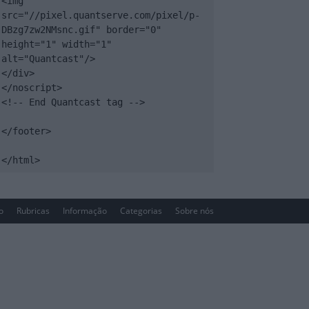
<img 
src="//pixel.quantserve.com/pixel/p-
DBzg7zw2NMsnc.gif" border="0" 
height="1" width="1" 
alt="Quantcast"/>

</div>

</noscript>

<!-- End Quantcast tag -->

</footer>

</html>
io
Rubricas
Informação
Categorias
Sobre nós