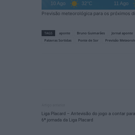
31°C
10 Ago
32°C
11 Ago
Previsão meteorológica para os próximos d
TAGS
aponte
Bruno Guimarães
Jornal aponte
Palavras Sortidas
Ponte de Sor
Previsão Meteorol
Artigo anterior
Liga Placard – Antevisão do jogo a contar para
6ª jornada da Liga Placard