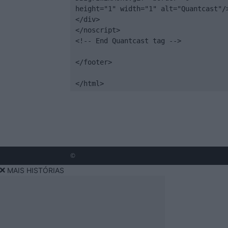
height="1" width="1" alt="Quantcast"/>
</div>

</noscript>

<!-- End Quantcast tag -->

</footer>

</html>
©
MAIS HISTÓRIAS