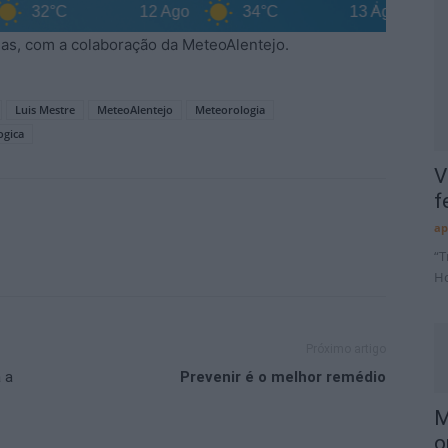
32°C
12 Ago
34°C
13 Ago
36°
ias, com a colaboração da MeteoAlentejo.
Luis Mestre
MeteoAlentejo
Meteorologia
ogica
V
f
ap
“T
Ho
Próximo artigo
 a
Prevenir é o melhor remédio
M
o