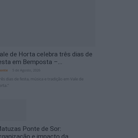
C
Portalegre District
7 Ago
34°C
ale de Horta celebra três dias de
esta em Bemposta –...
onte
-
5 de Agosto, 2026
rês dias de festa, música e tradição em Vale de
rta.”
atuzas Ponte de Sor:
rganização e impacto da