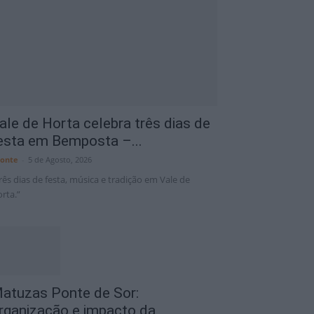
C
Portalegre District
8 Ago
35°C
ale de Horta celebra três dias de
esta em Bemposta –...
onte
-
5 de Agosto, 2026
rês dias de festa, música e tradição em Vale de
rta.”
atuzas Ponte de Sor:
rganização e impacto da