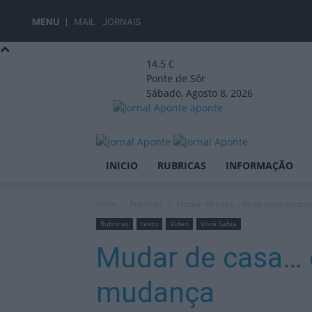
MENU
MAIL
JORNAIS
14.5
C
Ponte de Sôr
Sábado, Agosto 8, 2026
aponte
INICIO
RUBRICAS
INFORMAÇÃO
Início
Rubricas
Mudar de casa… dicas para poupa
Rubricas
texto
Vídeo
Você Sabia
Mudar de casa… 
mudança