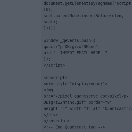
document.getElementsByTagName('script
[0];

scpt.parentNode.insertBefore(elem, 
scpt);

})();

window._qevents.push({

qacct:"p-DBzg7zw2NMsnc",

uid:"__INSERT_EMAIL_HERE__"

});

</script>

<noscript>

<div style="display:none;">

<img 
src="//pixel.quantserve.com/pixel/p-
DBzg7zw2NMsnc.gif" border="0" 
height="1" width="1" alt="Quantcast"/>
</div>

</noscript>

<!-- End Quantcast tag -->
