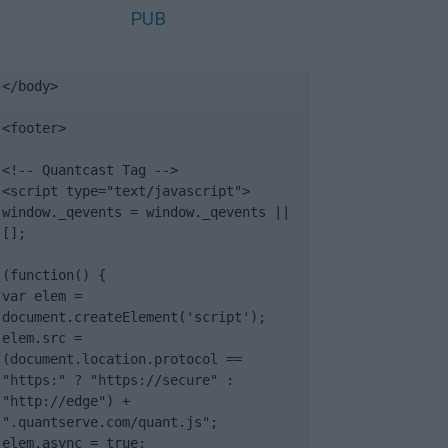
PUB
</body>

<footer>

<!-- Quantcast Tag -->

<script type="text/javascript">

window._qevents = window._qevents || 
[];

(function() {

var elem = 
document.createElement('script');

elem.src = 
(document.location.protocol == 
"https:" ? "https://secure" : 
"http://edge") + 
".quantserve.com/quant.js";

elem.async = true;
