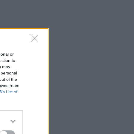
sonal or
ection to
ou may
 personal
out of the
 downstream
B’s List of