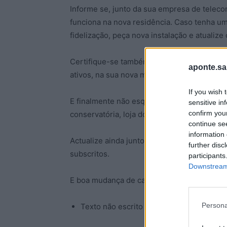
Informe se, junto da sua empresa de teleco
funciona na nova residência. Caso tenha um
fidelização, peça nova instalação e atualiz
Certifique-se também que, quando mudar, t
aponte.sa
ativos, na sua nova morada.
If you wish 
E finalmente não esqueça de atualizar a mo
sensitive in
confirm you
conservatória, loja do cidadão ou se tiver 
continue se
information 
Actualize ainda junto das entidades bancár
further disc
subscritos.
participants
Downstream 
E boa mudança de casa!
Persona
Texto não escrito ao abrigo do acordo or