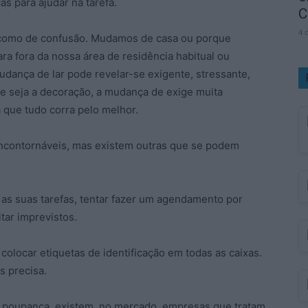
s para ajudar na tarefa.
C
4 
 como de confusão. Mudamos de casa ou porque
 fora da nossa área de residência habitual ou
dança de lar pode revelar-se exigente, stressante,
e seja a decoração, a mudança de exige muita
 que tudo corra pelo melhor.
ncontornáveis, mas existem outras que se podem
as suas tarefas, tentar fazer um agendamento por
itar imprevistos.
 colocar etiquetas de identificação em todas as caixas.
 precisa.
a poupança, existem, no mercado, empresas que tratam