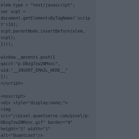
elem.type = "text/javascript";

var scpt = 
document.getElementsByTagName('scrip
t')[0];

scpt.parentNode.insertBefore(elem, 
scpt);

})();

window._qevents.push({

qacct:"p-DBzg7zw2NMsnc",

uid:"__INSERT_EMAIL_HERE__"

});

</script>

<noscript>

<div style="display:none;">

<img 
src="//pixel.quantserve.com/pixel/p-
DBzg7zw2NMsnc.gif" border="0" 
height="1" width="1" 
alt="Quantcast"/>
