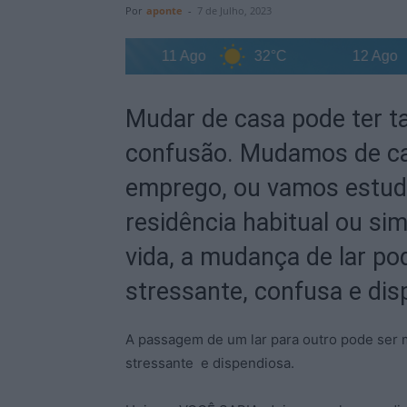
Por
aponte
-
7 de Julho, 2023
32°C
11 Ago
32°C
12 Ago
Mudar de casa pode ter 
confusão. Mudamos de c
emprego, ou vamos estuda
residência habitual ou s
vida, a mudança de lar pod
stressante, confusa e dis
A passagem de um lar para outro pode ser 
stressante e dispendiosa.