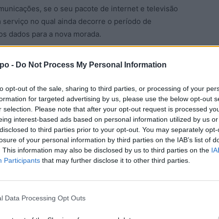
municações, se o seu pacote de internet e televisão
 serviço no qual ainda decorre o período de
e os dados para a nova morada.
em os serviços mínimos de água, gás e eletricidade
po -
Do Not Process My Personal Information
to opt-out of the sale, sharing to third parties, or processing of your per
rada no seu cartão de cidadão, nos serviços de
formation for targeted advertising by us, please use the below opt-out s
r selection. Please note that after your opt-out request is processed y
leitor de cartões pode fazê-lo você mesmo.
eing interest-based ads based on personal information utilized by us or
disclosed to third parties prior to your opt-out. You may separately opt-
ias, seguradoras e outros serviços que tenha
losure of your personal information by third parties on the IAB’s list of
. This information may also be disclosed by us to third parties on the
IA
Participants
that may further disclose it to other third parties.
l Data Processing Opt Outs
tográfico