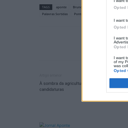
I want t
TAGS
aponte
Bruno Guimarães
CasaParaSi
Opted 
Palavras Sortidas
Ponte de Sor
Sandra Lopes
I want t
Opted 
I want 
Advertis
Opted 
I want t
of my P
was col
Opted 
Artigo anterior
À sombra da agricultura – Caos nas
candidaturas