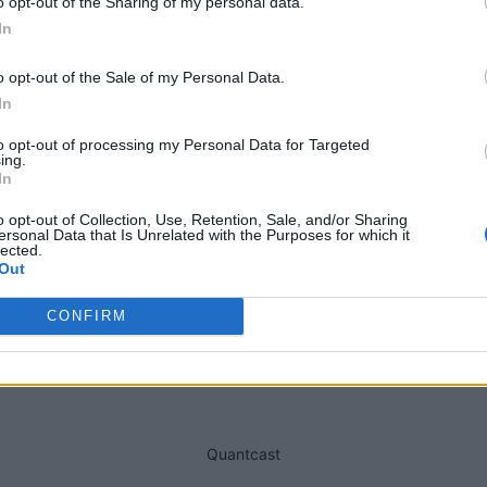
o opt-out of the Sharing of my personal data.
dicas para poupar na mudança
Jornal aponte
Mudar de casa…
In
o opt-out of the Sale of my Personal Data.
In
to opt-out of processing my Personal Data for Targeted
ing.
In
o opt-out of Collection, Use, Retention, Sale, and/or Sharing
ersonal Data that Is Unrelated with the Purposes for which it
lected.
Out
Próximo artigo
CONFIRM
Ponte de Sor – Ponte de Sor em 2023
Quantcast