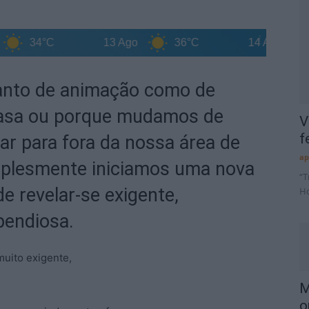
34°C
13 Ago
36°C
14 Ago
38°
tanto de animação como de
asa ou porque mudamos de
V
f
r para fora da nossa área de
ap
implesmente iniciamos uma nova
“T
e revelar-se exigente,
Ho
pendiosa.
muito exigente,
M
o