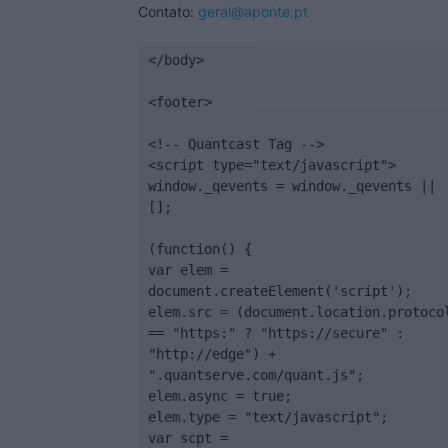
Contato:
geral@aponte.pt
</body>

<footer>

<!-- Quantcast Tag -->

<script type="text/javascript">

window._qevents = window._qevents || 
[];

(function() {

var elem = 
document.createElement('script');

elem.src = (document.location.protocol
== "https:" ? "https://secure" : 
"http://edge") + 
".quantserve.com/quant.js";

elem.async = true;

elem.type = "text/javascript";

var scpt = 