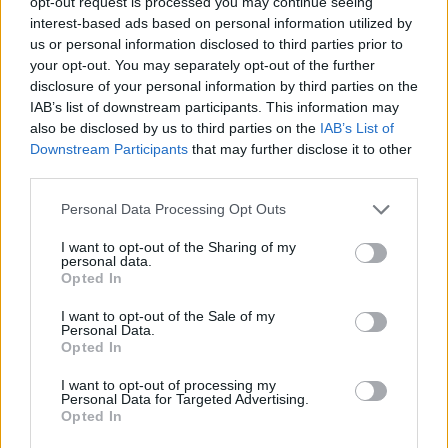
opt-out request is processed you may continue seeing
<footer>

interest-based ads based on personal information utilized by
us or personal information disclosed to third parties prior to
<!-- Quantcast Tag -->

your opt-out. You may separately opt-out of the further
<script type="text/javascript">

disclosure of your personal information by third parties on the
window._qevents = window._qevents || [];

IAB’s list of downstream participants. This information may
also be disclosed by us to third parties on the
IAB’s List of
(function() {

Downstream Participants
that may further disclose it to other
var elem = document.createElement('script');

third parties.
elem.src = (document.location.protocol == 
"https:" ? "https://secure" : "http://edge") + 
Personal Data Processing Opt Outs
".quantserve.com/quant.js";

elem.async = true;

I want to opt-out of the Sharing of my
elem.type = "text/javascript";

personal data.
Opted In
var scpt = 
document.getElementsByTagName('script')[0];

I want to opt-out of the Sale of my
scpt.parentNode.insertBefore(elem, scpt);

Personal Data.
})();

Opted In
I want to opt-out of processing my
window._qevents.push({

Personal Data for Targeted Advertising.
qacct:"p-DBzg7zw2NMsnc",

Opted In
uid:"__INSERT_EMAIL_HERE__"
