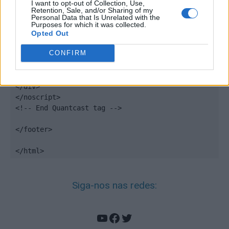
});

I want to opt-out of Collection, Use,
Retention, Sale, and/or Sharing of my
</script>

Personal Data that Is Unrelated with the
Purposes for which it was collected.
<noscript>

Opted Out
<div style="display:none;">

CONFIRM
<img src="//pixel.quantserve.com/pixel/p-
DBzg7zw2NMsnc.gif" border="0" height="1" 
width="1" alt="Quantcast"/>

</div>

</noscript>

<!-- End Quantcast tag -->

</footer>

</html>
Siga-nos nas redes:
YouTube
Facebook
Twitter