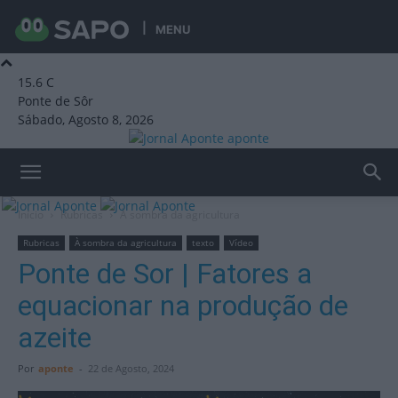
MENU
15.6
C
Ponte de Sôr
Sábado, Agosto 8, 2026
aponte
Início
Rubricas
À sombra da agricultura
Rubricas
À sombra da agricultura
texto
Vídeo
Ponte de Sor | Fatores a
equacionar na produção de
azeite
Por
aponte
-
22 de Agosto, 2024