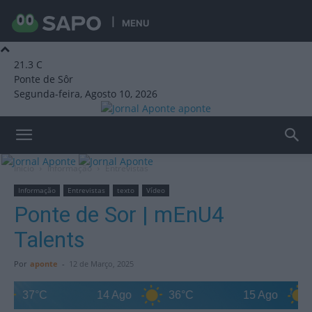
MENU
21.3
C
Ponte de Sôr
Segunda-feira, Agosto 10, 2026
aponte
Início
Informação
Entrevistas
Informação
Entrevistas
texto
Vídeo
Ponte de Sor | mEnU4
Talents
Por
aponte
-
12 de Março, 2025
7°C
14 Ago
36°C
15 Ago
35°C