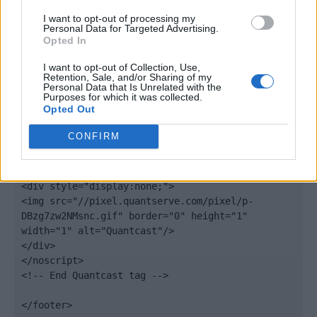
var scpt = 
I want to opt-out of processing my
document.getElementsByTagName('script')[0];

Personal Data for Targeted Advertising.
scpt.parentNode.insertBefore(elem, scpt);

Opted In
})();

I want to opt-out of Collection, Use,
Retention, Sale, and/or Sharing of my
window._qevents.push({

Personal Data that Is Unrelated with the
Purposes for which it was collected.
qacct:"p-DBzg7zw2NMsnc",

Opted Out
uid:"__INSERT_EMAIL_HERE__"

});

CONFIRM
</script>

<noscript>

<div style="display:none;">

<img src="//pixel.quantserve.com/pixel/p-
DBzg7zw2NMsnc.gif" border="0" height="1" 
width="1" alt="Quantcast"/>

</div>

</noscript>

<!-- End Quantcast tag -->

</footer>
