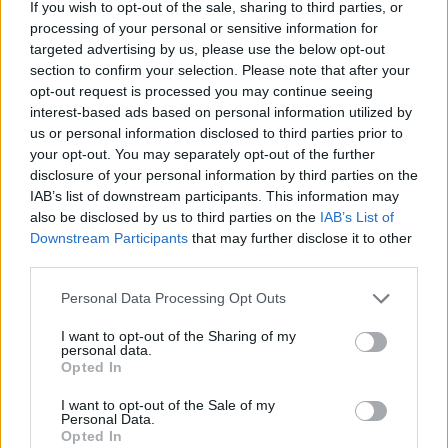
If you wish to opt-out of the sale, sharing to third parties, or
processing of your personal or sensitive information for
targeted advertising by us, please use the below opt-out
Quantcast
section to confirm your selection. Please note that after your
opt-out request is processed you may continue seeing
Contato:
geral@aponte.pt
interest-based ads based on personal information utilized by
us or personal information disclosed to third parties prior to
</body>

your opt-out. You may separately opt-out of the further
disclosure of your personal information by third parties on the
<footer>

IAB’s list of downstream participants. This information may
also be disclosed by us to third parties on the
IAB’s List of
<!-- Quantcast Tag -->

Downstream Participants
that may further disclose it to other
<script type="text/javascript">

third parties.
window._qevents = window._qevents || [];

Personal Data Processing Opt Outs
(function() {

var elem = document.createElement('script');

I want to opt-out of the Sharing of my
personal data.
elem.src = (document.location.protocol == 
Opted In
"https:" ? "https://secure" : "http://edge") + 
".quantserve.com/quant.js";

I want to opt-out of the Sale of my
elem.async = true;

Personal Data.
Opted In
elem.type = "text/javascript";
