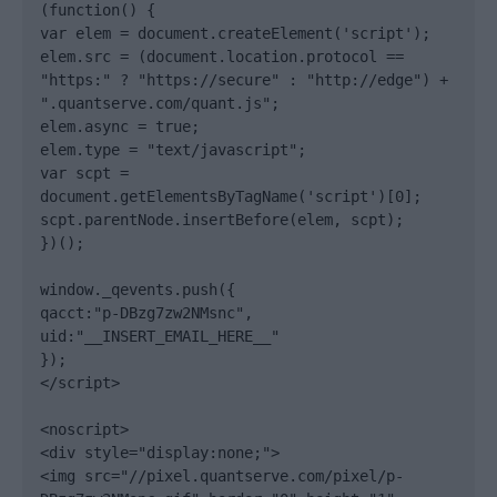
(function() {

var elem = document.createElement('script');

elem.src = (document.location.protocol == 
"https:" ? "https://secure" : "http://edge") + 
".quantserve.com/quant.js";

elem.async = true;

elem.type = "text/javascript";

var scpt = 
document.getElementsByTagName('script')[0];

scpt.parentNode.insertBefore(elem, scpt);

})();

window._qevents.push({

qacct:"p-DBzg7zw2NMsnc",

uid:"__INSERT_EMAIL_HERE__"

});

</script>

<noscript>

<div style="display:none;">

<img src="//pixel.quantserve.com/pixel/p-