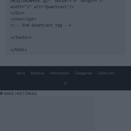
DBzg7zw2NMsnc.gif" border="0" height="1" 
width="1" alt="Quantcast"/>

</div>

</noscript>

<!-- End Quantcast tag -->

</footer>

</html>
Inicio
Rubricas
Informação
Categorias
Sobre nós
©
MAIS HISTÓRIAS