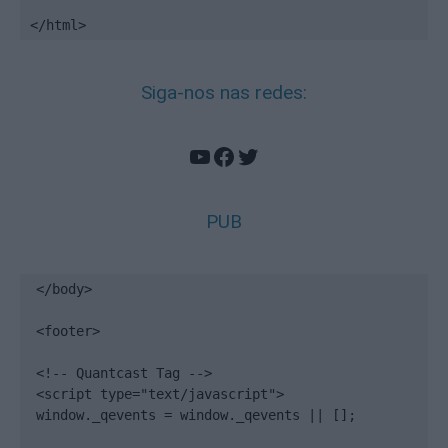
</html>
Siga-nos nas redes:
YouTube
Facebook
Twitter
PUB
</body>

<footer>

<!-- Quantcast Tag -->

<script type="text/javascript">

window._qevents = window._qevents || [];
