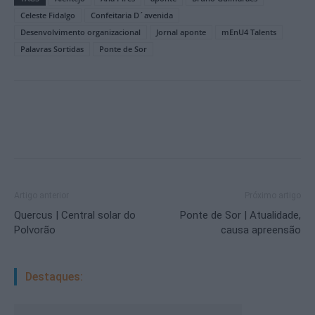
Celeste Fidalgo
Confeitaria D´avenida
Desenvolvimento organizacional
Jornal aponte
mEnU4 Talents
Palavras Sortidas
Ponte de Sor
Artigo anterior
Próximo artigo
Quercus | Central solar do
Ponte de Sor | Atualidade,
Polvorão
causa apreensão
Destaques: