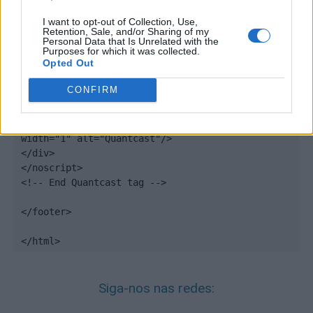
qacct:"p-DBzg7zw2NMsnc",

uid:"__INSERT_EMAIL_HERE__"

I want to opt-out of Collection, Use,
Retention, Sale, and/or Sharing of my
});

Personal Data that Is Unrelated with the
</script>

Purposes for which it was collected.
Opted Out
<noscript>

CONFIRM
<div style="display:none;">

<img src="//pixel.quantserve.com/pixel/p-
DBzg7zw2NMsnc.gif" border="0" height="1" 
width="1" alt="Quantcast"/>

</div>

</noscript>

<!-- End Quantcast tag -->

</footer>

</html>
Siga-nos nas redes: