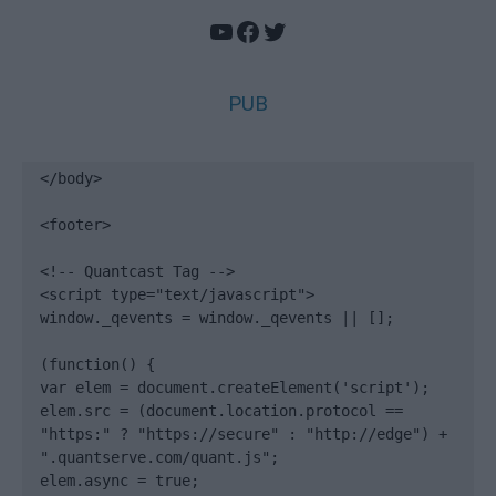
YouTube
Facebook
Twitter
PUB
</body>

<footer>

<!-- Quantcast Tag -->

<script type="text/javascript">

window._qevents = window._qevents || [];

(function() {

var elem = document.createElement('script');

elem.src = (document.location.protocol == 
"https:" ? "https://secure" : "http://edge") + 
".quantserve.com/quant.js";

elem.async = true;
