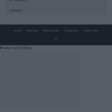
</footer>

</html>
Inicio
Rubricas
Informação
Categorias
Sobre nós
©
MAIS HISTÓRIAS