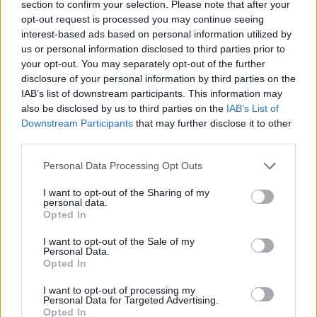
section to confirm your selection. Please note that after your
</body>

opt-out request is processed you may continue seeing
interest-based ads based on personal information utilized by
<footer>

us or personal information disclosed to third parties prior to
your opt-out. You may separately opt-out of the further
<!-- Quantcast Tag -->

disclosure of your personal information by third parties on the
<script type="text/javascript">

IAB’s list of downstream participants. This information may
window._qevents = window._qevents || [];

also be disclosed by us to third parties on the
IAB’s List of
Downstream Participants
that may further disclose it to other
(function() {

third parties.
var elem = document.createElement('script');

elem.src = (document.location.protocol == 
Personal Data Processing Opt Outs
"https:" ? "https://secure" : "http://edge") + 
".quantserve.com/quant.js";

I want to opt-out of the Sharing of my
personal data.
elem.async = true;

Opted In
elem.type = "text/javascript";

var scpt = 
I want to opt-out of the Sale of my
document.getElementsByTagName('script')[0];

Personal Data.
Opted In
scpt.parentNode.insertBefore(elem, scpt);

})();

I want to opt-out of processing my
Personal Data for Targeted Advertising.
window._qevents.push({

Opted In