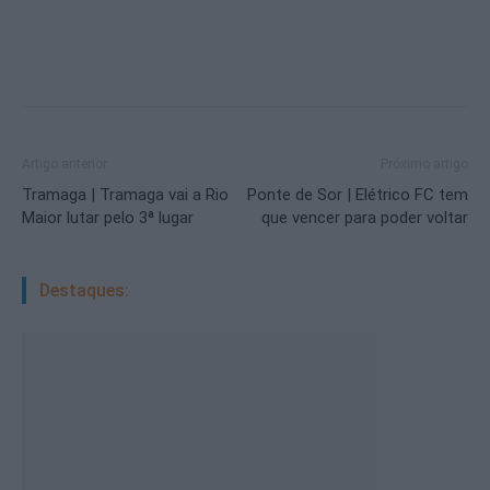
Artigo anterior
Próximo artigo
Tramaga | Tramaga vai a Rio
Ponte de Sor | Elétrico FC tem
Maior lutar pelo 3ª lugar
que vencer para poder voltar
Destaques: