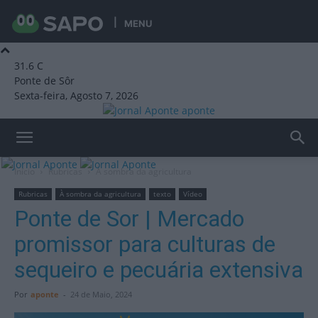
MENU
31.6
C
Ponte de Sôr
Sexta-feira, Agosto 7, 2026
aponte
Início
Rubricas
À sombra da agricultura
Rubricas
À sombra da agricultura
texto
Vídeo
Ponte de Sor | Mercado
promissor para culturas de
sequeiro e pecuária extensiva
Por
aponte
-
24 de Maio, 2024