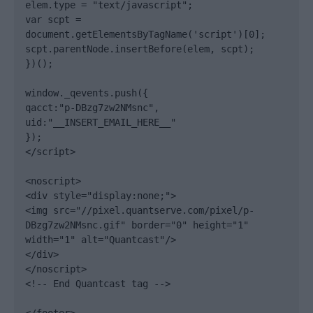
elem.type = "text/javascript";

var scpt = 
document.getElementsByTagName('script')[0];

scpt.parentNode.insertBefore(elem, scpt);

})();

window._qevents.push({

qacct:"p-DBzg7zw2NMsnc",

uid:"__INSERT_EMAIL_HERE__"

});

</script>

<noscript>

<div style="display:none;">

<img src="//pixel.quantserve.com/pixel/p-
DBzg7zw2NMsnc.gif" border="0" height="1" 
width="1" alt="Quantcast"/>

</div>

</noscript>

<!-- End Quantcast tag -->
