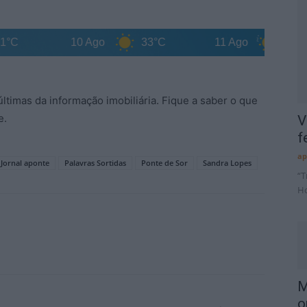
10 Ago
33°C
11 Ago
33°C
ltimas da informação imobiliária. Fique a saber o que
e.
V
f
ap
Jornal aponte
Palavras Sortidas
Ponte de Sor
Sandra Lopes
“T
Ho
M
o