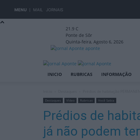
MENU
MAIL
JORNAIS
21.9
C
Ponte de Sôr
Quinta-feira, Agosto 6, 2026
aponte
INICIO
RUBRICAS
INFORMAÇÃO
Início
Destaques
Prédios de habitação PERMANENT
Destaques
Vídeo
Rubricas
Você Sabia
Prédios de hab
já não podem ter