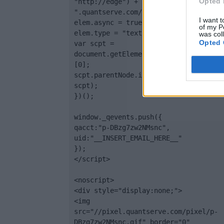
Opted 
"http://edge") + 
".quantserve.com/quant.js";

I want t
elem.async = true;

of my P
elem.type = "text/javascript";

was col
Opted 
var scpt = 
document.getElementsByTagName('script
[0];

scpt.parentNode.insertBefore(elem, 
scpt);

})();

window._qevents.push({

qacct:"p-DBzg7zw2NMsnc",

uid:"__INSERT_EMAIL_HERE__"

});

</script>

<noscript>

<div style="display:none;">

<img 
src="//pixel.quantserve.com/pixel/p-
DBzg7zw2NMsnc.gif" border="0" 