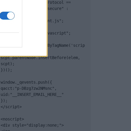
(document.location.protocol == 
"https:" ? "https://secure" : 
"http://edge") + 
".quantserve.com/quant.js";

elem.async = true;

elem.type = "text/javascript";

var scpt = 
document.getElementsByTagName('scrip
t')[0];

scpt.parentNode.insertBefore(elem, 
scpt);

})();

window._qevents.push({

qacct:"p-DBzg7zw2NMsnc",

uid:"__INSERT_EMAIL_HERE__"

});

</script>

<noscript>

<div style="display:none;">
