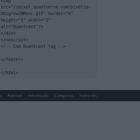
<img 
src="//pixel.quantserve.com/pixel/p-
DBzg7zw2NMsnc.gif" border="0" 
height="1" width="1" 
alt="Quantcast"/>

</div>

</noscript>

<!-- End Quantcast tag -->

</footer>

</html>
io
Rubricas
Informação
Categorias
Sobre nós