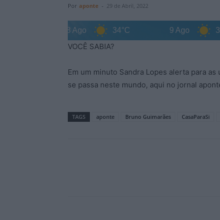
Por
aponte
-
29 de Abril, 2022
4°C
8 Ago
34°C
9 Ago
31°C
VOCÊ SABIA?
Em um minuto Sandra Lopes alerta para as ú
se passa neste mundo, aqui no jornal apont
TAGS
aponte
Bruno Guimarães
CasaParaSi