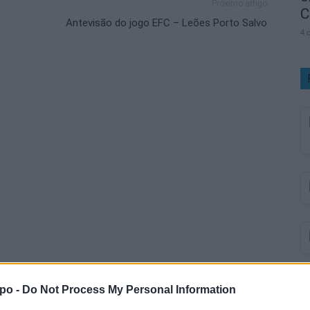
Próximo artigo
C
Antevisão do jogo EFC – Leões Porto Salvo
4 
po -
Do Not Process My Personal Information