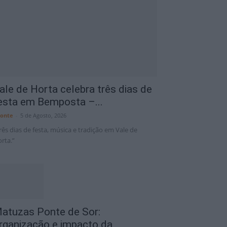
12 Ago
33°C
Portalegre District
ale de Horta celebra três dias de
esta em Bemposta –...
onte
-
5 de Agosto, 2026
rês dias de festa, música e tradição em Vale de
rta.”
atuzas Ponte de Sor:
rganização e impacto da