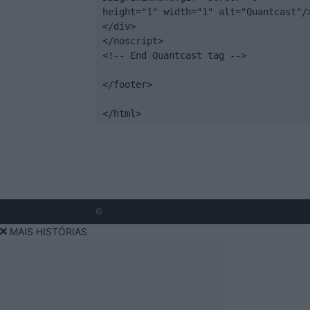
height="1" width="1" alt="Quantcast"/>
</div>

</noscript>

<!-- End Quantcast tag -->

</footer>

</html>
©
MAIS HISTÓRIAS