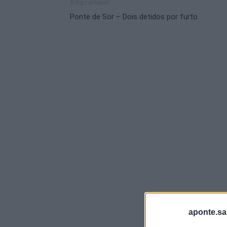
Artigo anterior
Ponte de Sor – Dois detidos por furto
aponte.sa