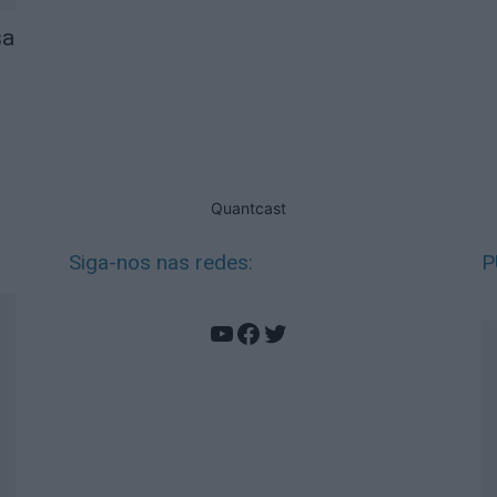
sa
Quantcast
Siga-nos nas redes:
P
YouTube
Facebook
Twitter