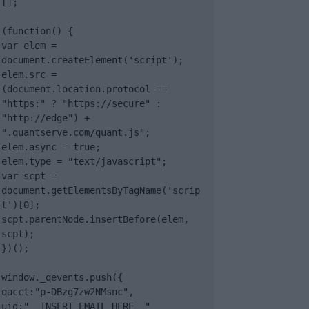
[];

(function() {

var elem = 
document.createElement('script');

elem.src = 
(document.location.protocol == 
"https:" ? "https://secure" : 
"http://edge") + 
".quantserve.com/quant.js";

elem.async = true;

elem.type = "text/javascript";

var scpt = 
document.getElementsByTagName('scrip
t')[0];

scpt.parentNode.insertBefore(elem, 
scpt);

})();

window._qevents.push({

qacct:"p-DBzg7zw2NMsnc",

uid:"__INSERT_EMAIL_HERE__"
