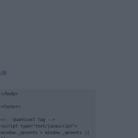
UB
</body>

<footer>

<!-- Quantcast Tag -->

<script type="text/javascript">

window._qevents = window._qevents || 