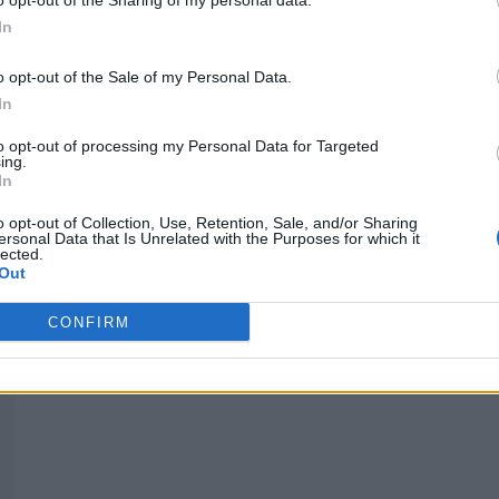
o opt-out of the Sharing of my personal data.
In
o opt-out of the Sale of my Personal Data.
In
to opt-out of processing my Personal Data for Targeted
ing.
In
FC
Ponte de Sôr | EFC recebe o
o opt-out of Collection, Use, Retention, Sale, and/or Sharing
ersonal Data that Is Unrelated with the Purposes for which it
QUELUZ SUB23
lected.
Out
aponte
-
4 de Novembro, 2023
CONFIRM