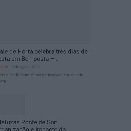
ale de Horta celebra três dias de
esta em Bemposta –...
onte
-
5 de Agosto, 2026
rês dias de festa, música e tradição em Vale de
rta.”
atuzas Ponte de Sor:
rganização e impacto da