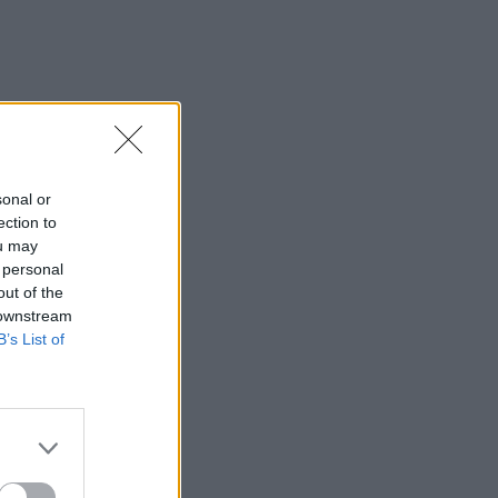
sonal or
ection to
ou may
 personal
out of the
 downstream
B’s List of