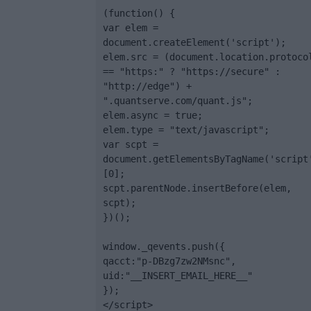
(function() {

var elem = 
document.createElement('script');

elem.src = (document.location.protocol
== "https:" ? "https://secure" : 
"http://edge") + 
".quantserve.com/quant.js";

elem.async = true;

elem.type = "text/javascript";

var scpt = 
document.getElementsByTagName('script
[0];

scpt.parentNode.insertBefore(elem, 
scpt);

})();

window._qevents.push({

qacct:"p-DBzg7zw2NMsnc",

uid:"__INSERT_EMAIL_HERE__"

});

</script>
