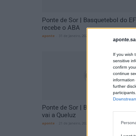
Ponte de Sor | Basquetebol do E
recebe o ABA
aponte
-
31 de Janeiro, 2024
aponte.sa
If you wish 
sensitive in
confirm you
continue se
information 
further disc
participants
Downstream 
Ponte de Sor | Basquetebol do E
vai a Queluz
Persona
aponte
-
21 de Janeiro, 2024