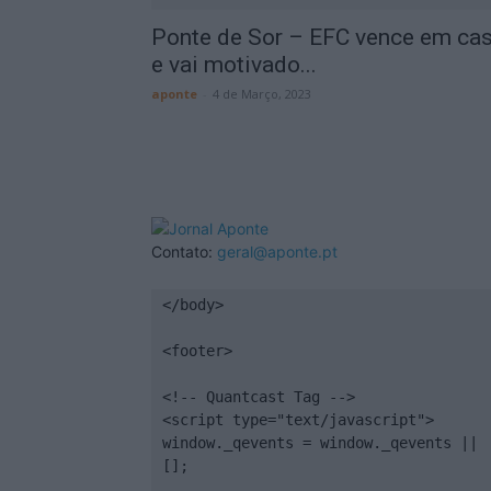
Ponte de Sor – EFC vence em ca
e vai motivado...
aponte
-
4 de Março, 2023
Contato:
geral@aponte.pt
</body>

<footer>

<!-- Quantcast Tag -->

<script type="text/javascript">

window._qevents = window._qevents || 
[];
