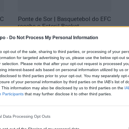
FC
Ponte de Sor | Basquetebol do EFC
recebe o Estoril Basket...
aponte
-
27 de Janeiro, 2024
po -
Do Not Process My Personal Information
to opt-out of the sale, sharing to third parties, or processing of your per
formation for targeted advertising by us, please use the below opt-out s
r selection. Please note that after your opt-out request is processed y
eing interest-based ads based on personal information utilized by us or
disclosed to third parties prior to your opt-out. You may separately opt-
losure of your personal information by third parties on the IAB’s list of
. This information may also be disclosed by us to third parties on the
IA
Participants
that may further disclose it to other third parties.
FC
Ponte de Sôr | Basquetebol do EFC
recebe CBC Coração do...
l Data Processing Opt Outs
aponte
-
13 de Janeiro, 2024