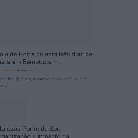
ale de Horta celebra três dias de
esta em Bemposta –...
onte
-
5 de Agosto, 2026
rês dias de festa, música e tradição em Vale de
rta.”
atuzas Ponte de Sor:
rganização e impacto da