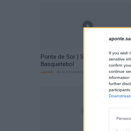
aponte.sa
If you wish 
Ponte de Sor | Sábado repleto de
sensitive in
Basquetebol
confirm you
continue se
aponte
-
20 de Dezembro, 2024
information 
further disc
participants
Downstream 
Persona