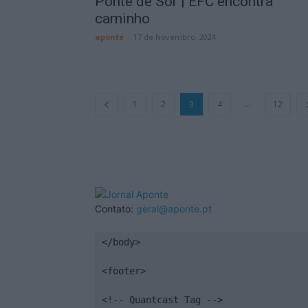
Ponte de Sor | EFC encontra
caminho
aponte
-
17 de Novembro, 2024
...
1
2
3
4
12
Contato:
geral@aponte.pt
</body>

<footer>

<!-- Quantcast Tag -->
