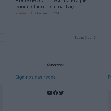
Ponte de Sor | Eléctrico FC quer
conquistar mais uma Taça...
aponte
-
17 de Novembro, 2024
Página 3 de 12
Quantcast
Siga-nos nas redes:
P
YouTube
Facebook
Twitter