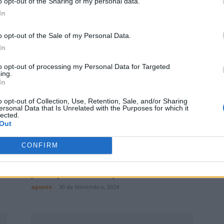
o opt-out of the Sharing of my personal data.
In
u
Ponte de Sor | Eléctrico FC quer
vencer jogo em casa
o opt-out of the Sale of my Personal Data.
aponte
-
8 de Dezembro, 2024
In
to opt-out of processing my Personal Data for Targeted
ing.
In
o opt-out of Collection, Use, Retention, Sale, and/or Sharing
ersonal Data that Is Unrelated with the Purposes for which it
lected.
Out
CONFIRM
Ponte de Sor | Eléctrico FC dá
pontapé de saída para...
aponte
-
30 de Novembro, 2024