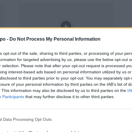
po -
Do Not Process My Personal Information
to opt-out of the sale, sharing to third parties, or processing of your per
Ponte de Sor | EFC venceu na
formation for targeted advertising by us, please use the below opt-out s
Chamusca
r selection. Please note that after your opt-out request is processed y
eing interest-based ads based on personal information utilized by us or
aponte
-
14 de Dezembro, 2024
disclosed to third parties prior to your opt-out. You may separately opt-
losure of your personal information by third parties on the IAB’s list of
. This information may also be disclosed by us to third parties on the
IA
Participants
that may further disclose it to other third parties.
l Data Processing Opt Outs