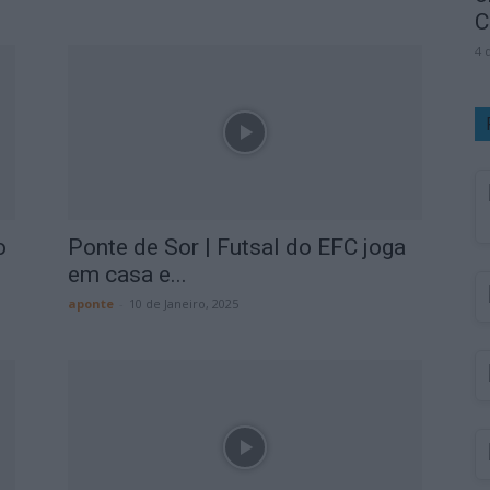
C
4 
o
Ponte de Sor | Futsal do EFC joga
em casa e...
aponte
-
10 de Janeiro, 2025