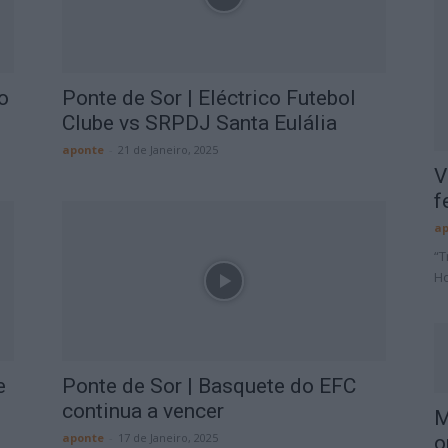
o
Ponte de Sor | Eléctrico Futebol
Clube vs SRPDJ Santa Eulália
aponte
-
21 de Janeiro, 2025
V
f
ap
“T
Ho
e
Ponte de Sor | Basquete do EFC
continua a vencer
M
aponte
-
17 de Janeiro, 2025
o