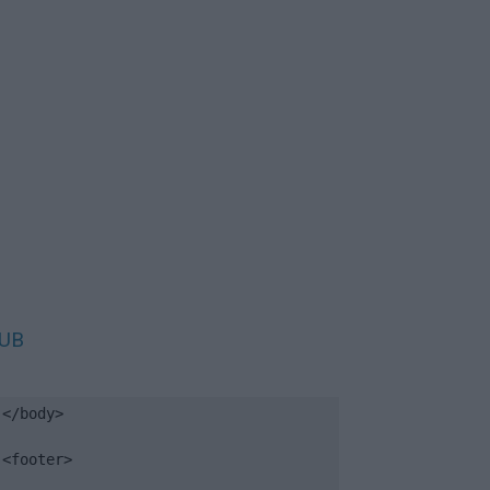
UB
</body>

<footer>
