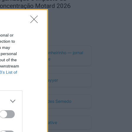
oncentração Motard 2026
de Agosto, 2026
Publicidade
sonal or
ection to
ou may
 personal
out of the
 downstream
B’s List of