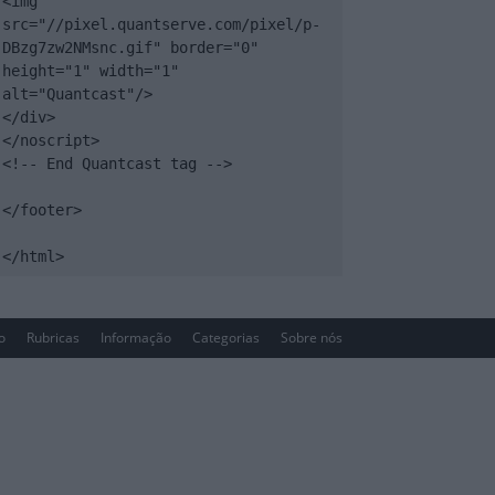
<img 
src="//pixel.quantserve.com/pixel/p-
DBzg7zw2NMsnc.gif" border="0" 
height="1" width="1" 
alt="Quantcast"/>

</div>

</noscript>

<!-- End Quantcast tag -->

</footer>

</html>
io
Rubricas
Informação
Categorias
Sobre nós