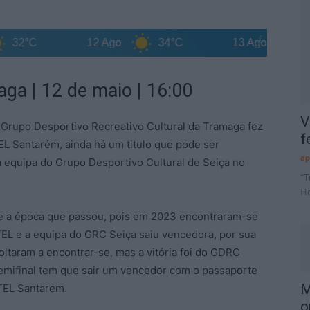
°C
12 Ago
34°C
13 Ago
36°C
a | 12 de maio | 16:00
V
Grupo Desportivo Recreativo Cultural da Tramaga fez
f
EL Santarém, ainda há um titulo que pode ser
ap
a equipa do Grupo Desportivo Cultural de Seiça no
“T
Ho
de a época que passou, pois em 2023 encontraram-se
TEL e a equipa do GRC Seiça saiu vencedora, por sua
ltaram a encontrar-se, mas a vitória foi do GDRC
semifinal tem que sair um vencedor com o passaporte
M
ATEL Santarem.
o