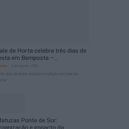
Portalegre District
7 Ago
34°C
ale de Horta celebra três dias de
esta em Bemposta –...
onte
-
5 de Agosto, 2026
rês dias de festa, música e tradição em Vale de
rta.”
atuzas Ponte de Sor:
rganização e impacto da