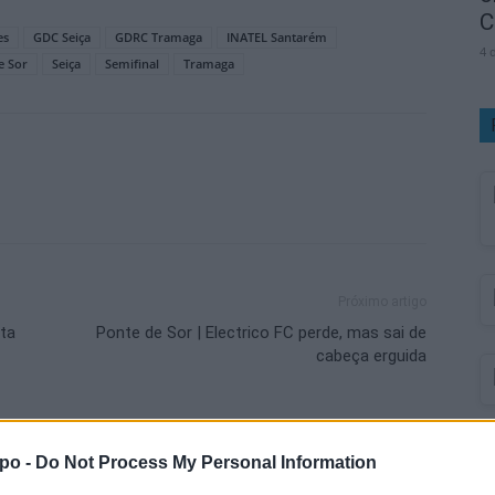
C
es
GDC Seiça
GDRC Tramaga
INATEL Santarém
4 
e Sor
Seiça
Semifinal
Tramaga
Próximo artigo
ta
Ponte de Sor | Electrico FC perde, mas sai de
cabeça erguida
po -
Do Not Process My Personal Information