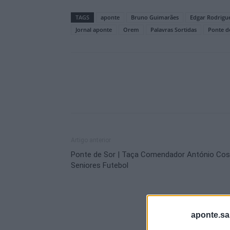
TAGS
aponte
Bruno Guimarães
Edgar Rodrigu
Jornal aponte
Orem
Palavras Sortidas
Ponte d
Artigo anterior
Ponte de Sor | Taça Comendador António Cos
Seniores Futebol
aponte.sa