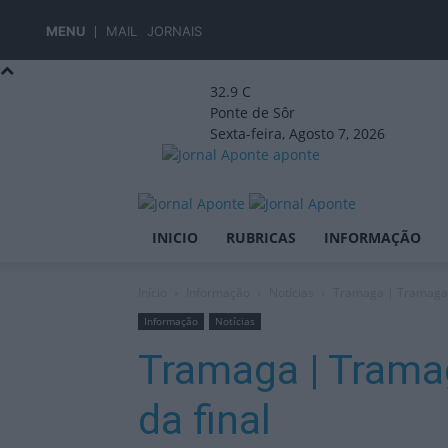
MENU
MAIL
JORNAIS
32.9
C
Ponte de Sôr
Sexta-feira, Agosto 7, 2026
aponte
INICIO
RUBRICAS
INFORMAÇÃO
Início
Informação
Notícias
Tramaga | Tramaga e
Informação
Notícias
Tramaga | Tramag
da final