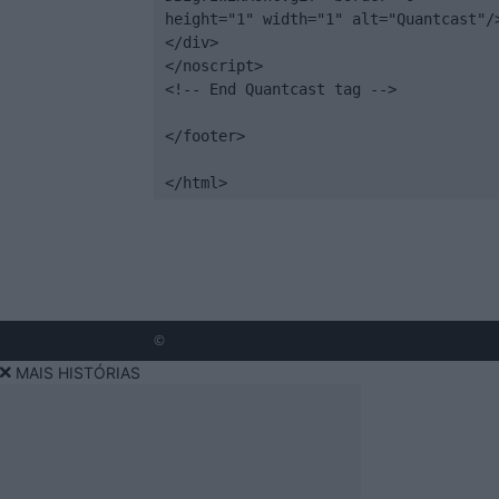
height="1" width="1" alt="Quantcast"/>
</div>

</noscript>

<!-- End Quantcast tag -->

</footer>

</html>
©
MAIS HISTÓRIAS