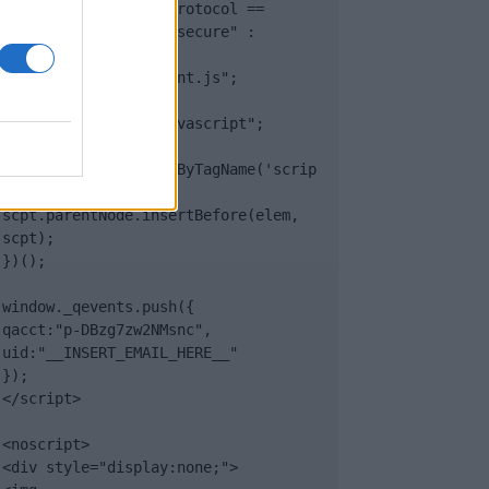
(document.location.protocol == 
"https:" ? "https://secure" : 
"http://edge") + 
".quantserve.com/quant.js";

elem.async = true;

elem.type = "text/javascript";

var scpt = 
document.getElementsByTagName('scrip
t')[0];

scpt.parentNode.insertBefore(elem, 
scpt);

})();

window._qevents.push({

qacct:"p-DBzg7zw2NMsnc",

uid:"__INSERT_EMAIL_HERE__"

});

</script>

<noscript>

<div style="display:none;">
