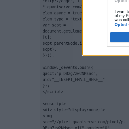
Opted 
"http://edge") + 
".quantserve.com/quant.js";

I want t
elem.async = true;

of my P
elem.type = "text/javascript";

was col
Opted 
var scpt = 
document.getElementsByTagName('script
[0];

scpt.parentNode.insertBefore(elem, 
scpt);

})();

window._qevents.push({

qacct:"p-DBzg7zw2NMsnc",

uid:"__INSERT_EMAIL_HERE__"

});

</script>

<noscript>

<div style="display:none;">

<img 
src="//pixel.quantserve.com/pixel/p-
DBzg7zw2NMsnc.gif" border="0" 