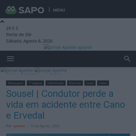
MENU
29.5
C
Ponte de Sôr
Sábado, Agosto 8, 2026
aponte
Início
Destaques
1º página
Destaques
1º página
Informação
Notícias
texto
Vídeo
Sousel | Condutor perde a
vida em acidente entre Cano
e Ervedal
Por
aponte
-
15 de Agosto, 2025