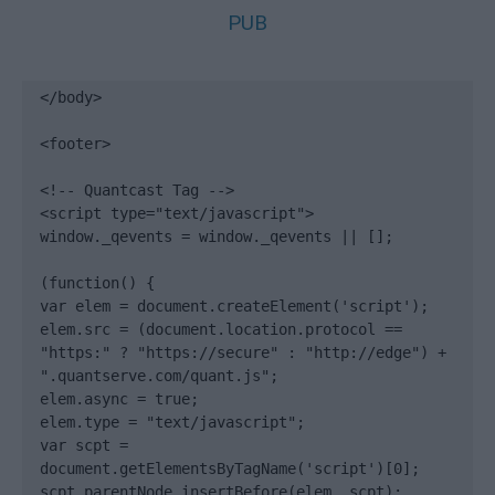
PUB
</body>

<footer>

<!-- Quantcast Tag -->

<script type="text/javascript">

window._qevents = window._qevents || [];

(function() {

var elem = document.createElement('script');

elem.src = (document.location.protocol == 
"https:" ? "https://secure" : "http://edge") + 
".quantserve.com/quant.js";

elem.async = true;

elem.type = "text/javascript";

var scpt = 
document.getElementsByTagName('script')[0];

scpt.parentNode.insertBefore(elem, scpt);
