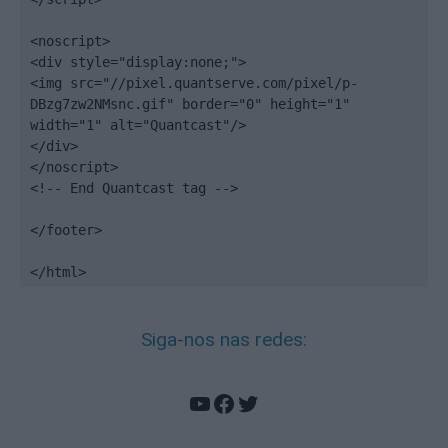
<noscript>

<div style="display:none;">

<img src="//pixel.quantserve.com/pixel/p-
DBzg7zw2NMsnc.gif" border="0" height="1" 
width="1" alt="Quantcast"/>

</div>

</noscript>

<!-- End Quantcast tag -->

</footer>

</html>
Siga-nos nas redes:
YouTube
Facebook
Twitter