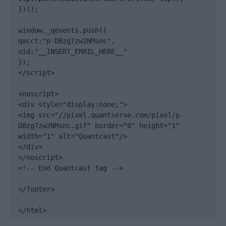
})();

window._qevents.push({

qacct:"p-DBzg7zw2NMsnc",

uid:"__INSERT_EMAIL_HERE__"

});

</script>

<noscript>

<div style="display:none;">

<img src="//pixel.quantserve.com/pixel/p-
DBzg7zw2NMsnc.gif" border="0" height="1" 
width="1" alt="Quantcast"/>

</div>

</noscript>

<!-- End Quantcast tag -->

</footer>

</html>