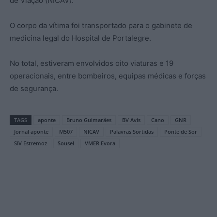
de Viação (NICAV).
O corpo da vítima foi transportado para o gabinete de
medicina legal do Hospital de Portalegre.
No total, estiveram envolvidos oito viaturas e 19
operacionais, entre bombeiros, equipas médicas e forças
de segurança.
TAGS
aponte
Bruno Guimarães
BV Avis
Cano
GNR
Jornal aponte
M507
NICAV
Palavras Sortidas
Ponte de Sor
SIV Estremoz
Sousel
VMER Evora