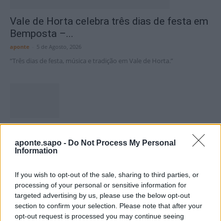
Vale de Horta celebra três dias de festa em
Bemposta –...
aponte
-
5 de Agosto, 2026
“Três dias de festa, música e tradição em Vale de Horta.”
Matuzas Ponte de Sor: organização e
impacto da Concentração Motard 2026
aponte.sapo -
Do Not Process My Personal
Information
4 de Agosto, 2026
If you wish to opt-out of the sale, sharing to third parties, or
processing of your personal or sensitive information for
Publicidade
targeted advertising by us, please use the below opt-out
section to confirm your selection. Please note that after your
opt-out request is processed you may continue seeing