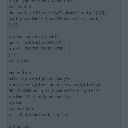
elem.type = "text/javascript";

var scpt = 
document.getElementsByTagName('script')[0];

scpt.parentNode.insertBefore(elem, scpt);

})();

window._qevents.push({

qacct:"p-DBzg7zw2NMsnc",

uid:"__INSERT_EMAIL_HERE__"

});

</script>

<noscript>

<div style="display:none;">

<img src="//pixel.quantserve.com/pixel/p-
DBzg7zw2NMsnc.gif" border="0" height="1" 
width="1" alt="Quantcast"/>

</div>

</noscript>

<!-- End Quantcast tag -->

</footer>
