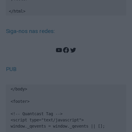
</html>
Siga-nos nas redes:
YouTube
Facebook
Twitter
PUB
</body>

<footer>

<!-- Quantcast Tag -->

<script type="text/javascript">

window._qevents = window._qevents || [];
