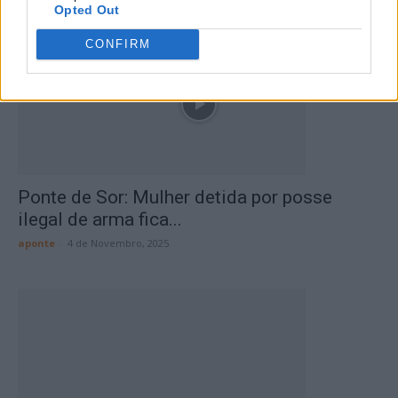
Opted Out
CONFIRM
Ponte de Sor: Mulher detida por posse
ilegal de arma fica...
aponte
-
4 de Novembro, 2025