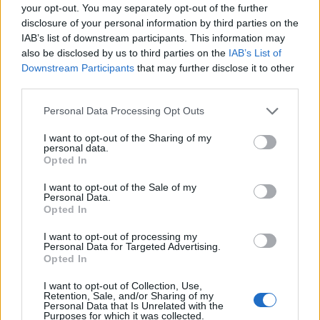
your opt-out. You may separately opt-out of the further
disclosure of your personal information by third parties on the
IAB’s list of downstream participants. This information may
also be disclosed by us to third parties on the
IAB’s List of
Portalegre entre os distritos com mais
Downstream Participants
that may further disclose it to other
idosos sinalizados na Operação “Censos...
third parties.
aponte
-
18 de Novembro, 2025
Personal Data Processing Opt Outs
I want to opt-out of the Sharing of my
personal data.
Opted In
I want to opt-out of the Sale of my
Personal Data.
Opted In
I want to opt-out of processing my
Personal Data for Targeted Advertising.
Opted In
Operação RoadPol: GNR intensifica
I want to opt-out of Collection, Use,
fiscalização de pesados em todo o país
Retention, Sale, and/or Sharing of my
Personal Data that Is Unrelated with the
aponte
-
17 de Novembro, 2025
Purposes for which it was collected.