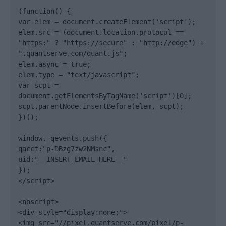
(function() {

var elem = document.createElement('script');

elem.src = (document.location.protocol == 
"https:" ? "https://secure" : "http://edge") + 
".quantserve.com/quant.js";

elem.async = true;

elem.type = "text/javascript";

var scpt = 
document.getElementsByTagName('script')[0];

scpt.parentNode.insertBefore(elem, scpt);

})();

window._qevents.push({

qacct:"p-DBzg7zw2NMsnc",

uid:"__INSERT_EMAIL_HERE__"

});

</script>

<noscript>

<div style="display:none;">

<img src="//pixel.quantserve.com/pixel/p-