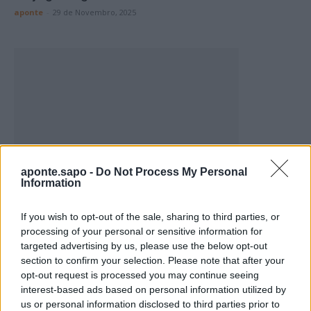
aponte
-
29 de Novembro, 2025
aponte.sapo -
Do Not Process My Personal
Ponte de Sor – Homem detido por
Information
passagem de moeda falsa
aponte
-
27 de Novembro, 2025
If you wish to opt-out of the sale, sharing to third parties, or
processing of your personal or sensitive information for
targeted advertising by us, please use the below opt-out
section to confirm your selection. Please note that after your
opt-out request is processed you may continue seeing
interest-based ads based on personal information utilized by
us or personal information disclosed to third parties prior to