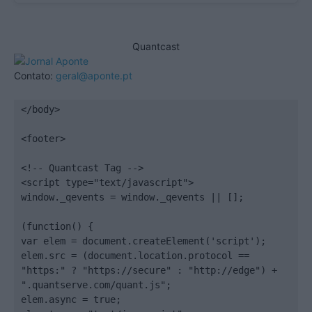
Quantcast
Contato:
geral@aponte.pt
</body>

<footer>

<!-- Quantcast Tag -->

<script type="text/javascript">

window._qevents = window._qevents || [];

(function() {

var elem = document.createElement('script');

elem.src = (document.location.protocol == 
"https:" ? "https://secure" : "http://edge") + 
".quantserve.com/quant.js";

elem.async = true;
