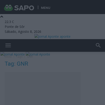
MENU
22.3
C
Ponte de Sôr
Sábado, Agosto 8, 2026
aponte
Início
Tags
GNR
Tag: GNR