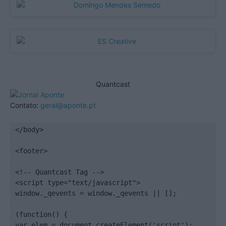
Quantcast
Contato:
geral@aponte.pt
</body>

<footer>

<!-- Quantcast Tag -->

<script type="text/javascript">

window._qevents = window._qevents || [];

(function() {

var elem = document.createElement('script');
