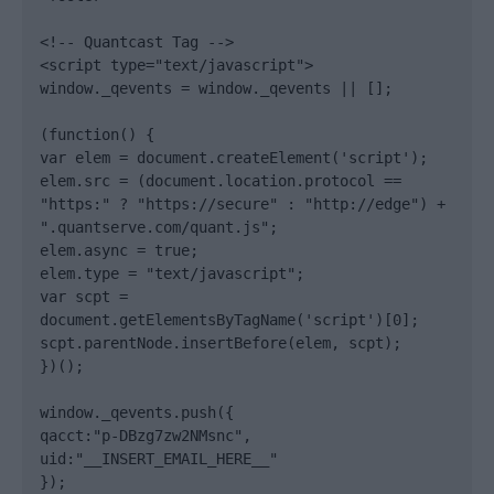
<!-- Quantcast Tag -->

<script type="text/javascript">

window._qevents = window._qevents || [];

(function() {

var elem = document.createElement('script');

elem.src = (document.location.protocol == 
"https:" ? "https://secure" : "http://edge") + 
".quantserve.com/quant.js";

elem.async = true;

elem.type = "text/javascript";

var scpt = 
document.getElementsByTagName('script')[0];

scpt.parentNode.insertBefore(elem, scpt);

})();

window._qevents.push({

qacct:"p-DBzg7zw2NMsnc",

uid:"__INSERT_EMAIL_HERE__"

});
