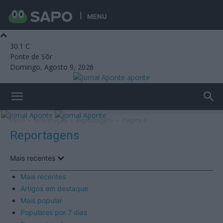
MENU
30.1
C
Ponte de Sôr
Domingo, Agosto 9, 2026
aponte
Início
Informação
Reportagens
Página 4
Reportagens
Mais recentes
Mais recentes
Artigos em destaque
Mais popular
Populares por 7 dias