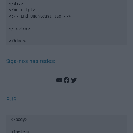
</div>

</noscript>

<!-- End Quantcast tag -->

</footer>

</html>
Siga-nos nas redes:
YouTube
Facebook
Twitter
PUB
</body>

<footer>
