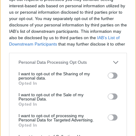
aponte
-
2 de Outubro, 2022
interest-based ads based on personal information utilized by
Reportagem no ginásio RF`s Place, inserida num conjunto de
us or personal information disclosed to third parties prior to
recolhas, onde são entrevistados vários intervenientes, entre
your opt-out. You may separately opt-out of the further
instrutores e clientes.
disclosure of your personal information by third parties on the
IAB’s list of downstream participants. This information may
also be disclosed by us to third parties on the
IAB’s List of
GNR – Regresso às aulas 2022
Downstream Participants
that may further disclose it to other
third parties.
aponte
-
27 de Setembro, 2022
Sensibilizar para a necessidade de adoção de comportamentos
Personal Data Processing Opt Outs
de autoproteção ao nível da segurança em geral, de
I want to opt-out of the Sharing of my
comportamentos inclusivos no seio da comunidade e prevenindo
personal data.
comportamentos desviantes da ordenação social.
Opted In
I want to opt-out of the Sale of my
Personal Data.
Reportagem – Exercitar para viver
Opted In
aponte
-
25 de Setembro, 2022
I want to opt-out of processing my
Reportagem no ginásio RF`s Place, inserida num conjunto de
Personal Data for Targeted Advertising.
Opted In
recolhas, onde são entrevistados vários intervenientes, entre
instrutores e clientes.