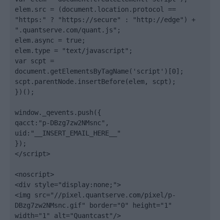
elem.src = (document.location.protocol == 
"https:" ? "https://secure" : "http://edge") + 
".quantserve.com/quant.js";

elem.async = true;

elem.type = "text/javascript";

var scpt = 
document.getElementsByTagName('script')[0];

scpt.parentNode.insertBefore(elem, scpt);

})();

window._qevents.push({

qacct:"p-DBzg7zw2NMsnc",

uid:"__INSERT_EMAIL_HERE__"

});

</script>

<noscript>

<div style="display:none;">

<img src="//pixel.quantserve.com/pixel/p-
DBzg7zw2NMsnc.gif" border="0" height="1" 
width="1" alt="Quantcast"/>
