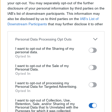
your opt-out. You may separately opt-out of the further
(function() {

disclosure of your personal information by third parties on the
var elem = document.createElement('script');

IAB’s list of downstream participants. This information may
elem.src = (document.location.protocol == 
also be disclosed by us to third parties on the
IAB’s List of
"https:" ? "https://secure" : "http://edge") + 
Downstream Participants
that may further disclose it to other
".quantserve.com/quant.js";

third parties.
elem.async = true;

elem.type = "text/javascript";

Personal Data Processing Opt Outs
var scpt = 
I want to opt-out of the Sharing of my
document.getElementsByTagName('script')[0];

personal data.
scpt.parentNode.insertBefore(elem, scpt);

Opted In
})();

I want to opt-out of the Sale of my
Personal Data.
window._qevents.push({

Opted In
qacct:"p-DBzg7zw2NMsnc",

uid:"__INSERT_EMAIL_HERE__"

I want to opt-out of processing my
});

Personal Data for Targeted Advertising.
Opted In
</script>

I want to opt-out of Collection, Use,
<noscript>

Retention, Sale, and/or Sharing of my
<div style="display:none;">

Personal Data that Is Unrelated with the
Purposes for which it was collected.