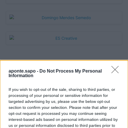
Quantcast
aponte.sapo -
Do Not Process My Personal
Contato:
geral@aponte.pt
Information
</body>

If you wish to opt-out of the sale, sharing to third parties, or
processing of your personal or sensitive information for
<footer>

targeted advertising by us, please use the below opt-out
section to confirm your selection. Please note that after your
<!-- Quantcast Tag -->

opt-out request is processed you may continue seeing
<script type="text/javascript">

interest-based ads based on personal information utilized by
window._qevents = window._qevents || [];

us or personal information disclosed to third parties prior to