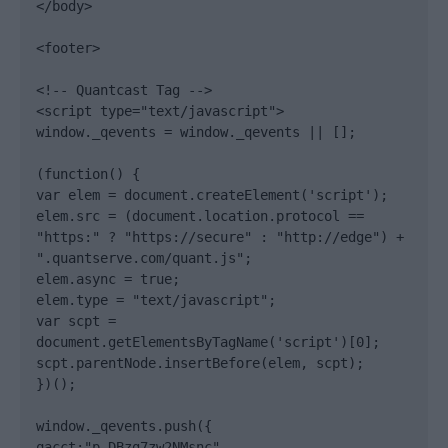
</body>

<footer>

<!-- Quantcast Tag -->

<script type="text/javascript">

window._qevents = window._qevents || [];

(function() {

var elem = document.createElement('script');

elem.src = (document.location.protocol == 
"https:" ? "https://secure" : "http://edge") + 
".quantserve.com/quant.js";

elem.async = true;

elem.type = "text/javascript";

var scpt = 
document.getElementsByTagName('script')[0];

scpt.parentNode.insertBefore(elem, scpt);

})();

window._qevents.push({

qacct:"p-DBzg7zw2NMsnc",
