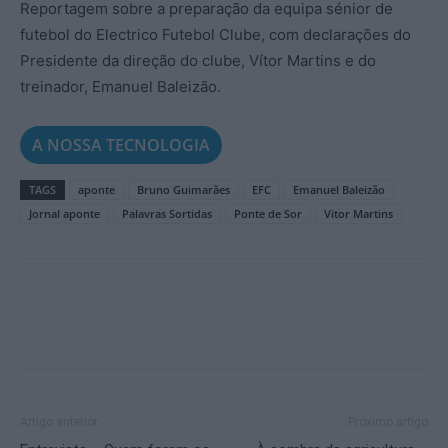
Reportagem sobre a preparação da equipa sénior de
futebol do Electrico Futebol Clube, com declarações do
Presidente da direção do clube, Vítor Martins e do
treinador, Emanuel Baleizão.
A NOSSA TECNOLOGIA
TAGS
aponte
Bruno Guimarães
EFC
Emanuel Baleizão
Jornal aponte
Palavras Sortidas
Ponte de Sor
Vitor Martins
Artigo anterior
Próximo artigo