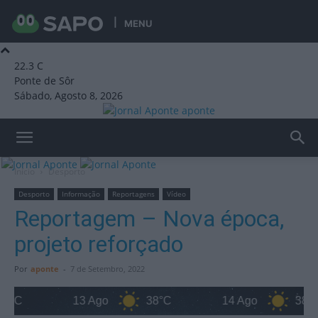
MENU
22.3
C
Ponte de Sôr
Sábado, Agosto 8, 2026
aponte
Início
Desporto
Desporto
Informação
Reportagens
Vídeo
Reportagem – Nova época,
projeto reforçado
Por
aponte
-
7 de Setembro, 2022
°C
13 Ago
38°C
14 Ago
38°C