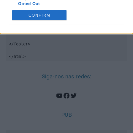
<img src="//pixel.quantserve.com/pixel/p-
Opted Out
DBzg7zw2NMsnc.gif" border="0" height="1" 
width="1" alt="Quantcast"/>

CONFIRM
</div>

</noscript>

<!-- End Quantcast tag -->

</footer>

</html>
Siga-nos nas redes:
YouTube
Facebook
Twitter
PUB