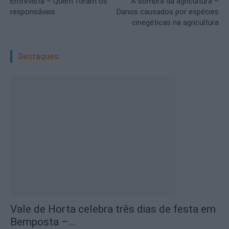
Entrevista – Quem foram os
À sombra da agricultura –
responsáveis
Danos causados por espécies
cinegéticas na agricultura
Destaques:
Vale de Horta celebra três dias de festa em
Bemposta –...