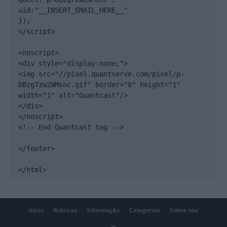
uid:"__INSERT_EMAIL_HERE__"

});

</script>

<noscript>

<div style="display:none;">

<img src="//pixel.quantserve.com/pixel/p-
DBzg7zw2NMsnc.gif" border="0" height="1" 
width="1" alt="Quantcast"/>

</div>

</noscript>

<!-- End Quantcast tag -->

</footer>

</html>
Inicio
Rubricas
Informação
Categorias
Sobre nós