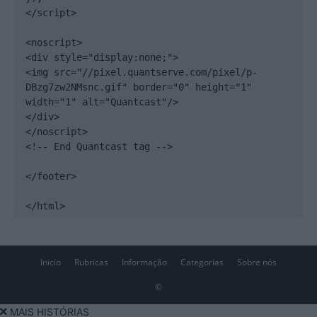
</script>

<noscript>

<div style="display:none;">

<img src="//pixel.quantserve.com/pixel/p-
DBzg7zw2NMsnc.gif" border="0" height="1" 
width="1" alt="Quantcast"/>

</div>

</noscript>

<!-- End Quantcast tag -->

</footer>

</html>
Inicio
Rubricas
Informação
Categorias
Sobre nós
©
MAIS HISTÓRIAS