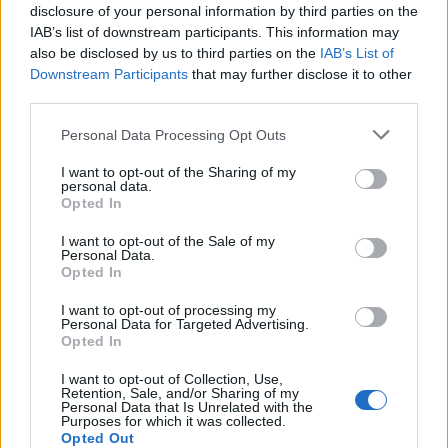
arma fica sujeita a TIR
disclosure of your personal information by third parties on the
IAB’s list of downstream participants. This information may
also be disclosed by us to third parties on the
IAB’s List of
Destaques:
Downstream Participants
that may further disclose it to other
third parties.
Personal Data Processing Opt Outs
I want to opt-out of the Sharing of my
personal data.
Opted In
I want to opt-out of the Sale of my
Personal Data.
Opted In
I want to opt-out of processing my
Personal Data for Targeted Advertising.
Opted In
Vale de Horta celebra três dias de festa em
I want to opt-out of Collection, Use,
Bemposta –...
Retention, Sale, and/or Sharing of my
Personal Data that Is Unrelated with the
aponte
-
5 de Agosto, 2026
Purposes for which it was collected.
Opted Out
“Três dias de festa, música e tradição em Vale de Horta.”