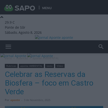
MENU
29.9
C
Ponte de Sôr
Sábado, Agosto 8, 2026
aponte
Início
Rubricas
aponte AMBIENTAL
Rubricas
aponte AMBIENTAL
texto
Vídeo
Celebrar as Reservas da
Biosfera – foco em Castro
Verde
Por
aponte
-
3 de Novembro, 2025