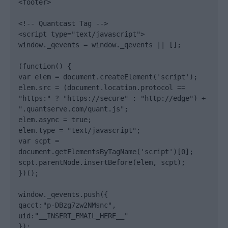
<footer>

<!-- Quantcast Tag -->

<script type="text/javascript">

window._qevents = window._qevents || [];

(function() {

var elem = document.createElement('script');

elem.src = (document.location.protocol == 
"https:" ? "https://secure" : "http://edge") + 
".quantserve.com/quant.js";

elem.async = true;

elem.type = "text/javascript";

var scpt = 
document.getElementsByTagName('script')[0];

scpt.parentNode.insertBefore(elem, scpt);

})();

window._qevents.push({

qacct:"p-DBzg7zw2NMsnc",

uid:"__INSERT_EMAIL_HERE__"

});
