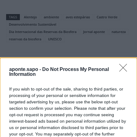
TAGS
Alentejo
ambiente
aves estepárias
Castro Verde
Desenvolvimento Sustentável
Dia Internacional das Reservas da Biosfera
Jornal aponte
natureza
reservas da biosfera
UNESCO
aponte.sapo -
Do Not Process My Personal
Information
If you wish to opt-out of the sale, sharing to third parties, or
processing of your personal or sensitive information for
targeted advertising by us, please use the below opt-out
Artigo anterior
Próximo artigo
section to confirm your selection. Please note that after your
Ponte de Sor: Mulher detida
Vítor Morgado: “A democracia
opt-out request is processed you may continue seeing
por posse ilegal de arma de
está a perder válvulas de
interest-based ads based on personal information utilized by
fogoPonte de Sor: Mulher
escape”
us or personal information disclosed to third parties prior to
detida por posse ilegal de
your opt-out. You may separately opt-out of the further