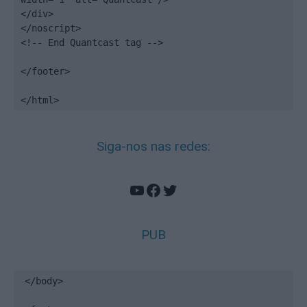
</div>

</noscript>

<!-- End Quantcast tag -->

</footer>

</html>
Siga-nos nas redes:
YouTube
Facebook
Twitter
PUB
</body>
