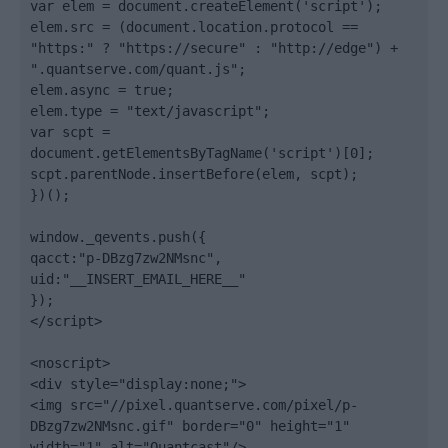
var elem = document.createElement('script');

elem.src = (document.location.protocol == 
"https:" ? "https://secure" : "http://edge") + 
".quantserve.com/quant.js";

elem.async = true;

elem.type = "text/javascript";

var scpt = 
document.getElementsByTagName('script')[0];

scpt.parentNode.insertBefore(elem, scpt);

})();

window._qevents.push({

qacct:"p-DBzg7zw2NMsnc",

uid:"__INSERT_EMAIL_HERE__"

});

</script>

<noscript>

<div style="display:none;">

<img src="//pixel.quantserve.com/pixel/p-
DBzg7zw2NMsnc.gif" border="0" height="1" 
width="1" alt="Quantcast"/>
