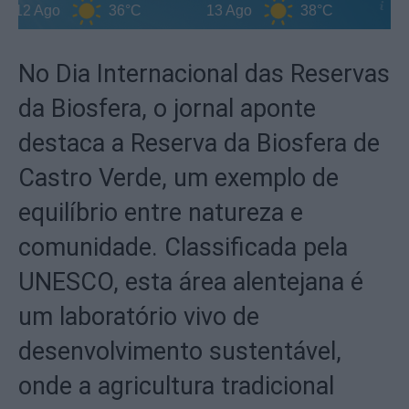
2 Ago
36°C
13 Ago
38°C
14 Ag
No Dia Internacional das Reservas
da Biosfera, o jornal aponte
destaca a Reserva da Biosfera de
Castro Verde, um exemplo de
equilíbrio entre natureza e
comunidade. Classificada pela
UNESCO, esta área alentejana é
um laboratório vivo de
desenvolvimento sustentável,
onde a agricultura tradicional