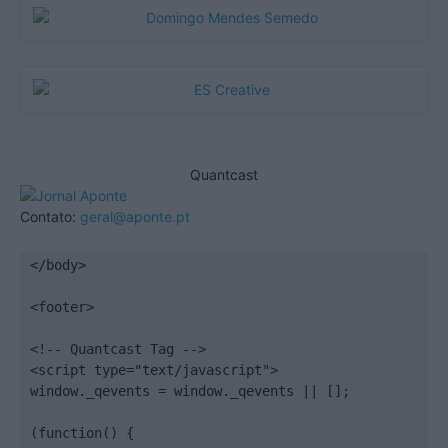
Quantcast
Contato:
geral@aponte.pt
</body>

<footer>

<!-- Quantcast Tag -->

<script type="text/javascript">

window._qevents = window._qevents || [];

(function() {
