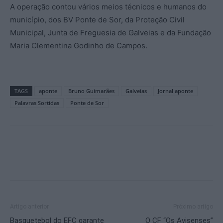
A operação contou vários meios técnicos e humanos do
município, dos BV Ponte de Sor, da Proteção Civil
Municipal, Junta de Freguesia de Galveias e da Fundação
Maria Clementina Godinho de Campos.
TAGS
aponte
Bruno Guimarães
Galveias
Jornal aponte
Palavras Sortidas
Ponte de Sor
Artigo anterior
Próximo artigo
Basquetebol do EFC garante
O CF “Os Avisenses”