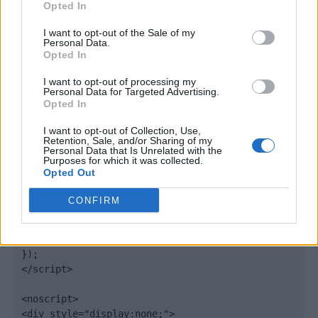
window._qevents = window._qevents || [];

Opted In
(function() {

I want to opt-out of the Sale of my
Personal Data.
var elem = document.createElement('script');

Opted In
elem.src = (document.location.protocol == 
"https:" ? "https://secure" : "http://edge") + 
I want to opt-out of processing my
".quantserve.com/quant.js";

Personal Data for Targeted Advertising.
Opted In
elem.async = true;

elem.type = "text/javascript";

I want to opt-out of Collection, Use,
var scpt = 
Retention, Sale, and/or Sharing of my
document.getElementsByTagName('script')[0];

Personal Data that Is Unrelated with the
Purposes for which it was collected.
scpt.parentNode.insertBefore(elem, scpt);

Opted Out
})();

CONFIRM
window._qevents.push({

qacct:"p-DBzg7zw2NMsnc",

uid:"__INSERT_EMAIL_HERE__"

});

</script>

<noscript>

<div style="display:none;">
