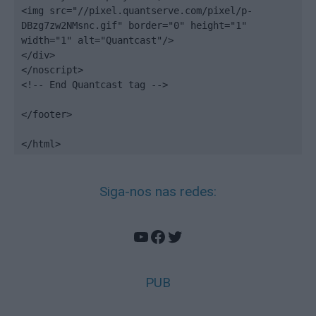
<img src="//pixel.quantserve.com/pixel/p-
DBzg7zw2NMsnc.gif" border="0" height="1" 
width="1" alt="Quantcast"/>

</div>

</noscript>

<!-- End Quantcast tag -->

</footer>

</html>
Siga-nos nas redes:
YouTube
Facebook
Twitter
PUB