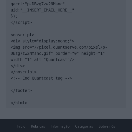
qacct:"p-DBzg7zw2NMsnc",

uid:"__INSERT_EMAIL_HERE__"

});

</script>

<noscript>

<div style="display:none;">

<img src="//pixel.quantserve.com/pixel/p-
DBzg7zw2NMsnc.gif" border="0" height="1" 
width="1" alt="Quantcast"/>

</div>

</noscript>

<!-- End Quantcast tag -->

</footer>

</html>
Inicio
Rubricas
Informação
Categorias
Sobre nós