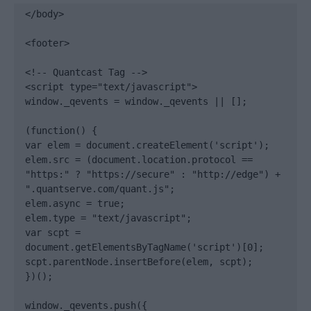
</body>

<footer>

<!-- Quantcast Tag -->

<script type="text/javascript">

window._qevents = window._qevents || [];

(function() {

var elem = document.createElement('script');

elem.src = (document.location.protocol == 
"https:" ? "https://secure" : "http://edge") + 
".quantserve.com/quant.js";

elem.async = true;

elem.type = "text/javascript";

var scpt = 
document.getElementsByTagName('script')[0];

scpt.parentNode.insertBefore(elem, scpt);

})();

window._qevents.push({
