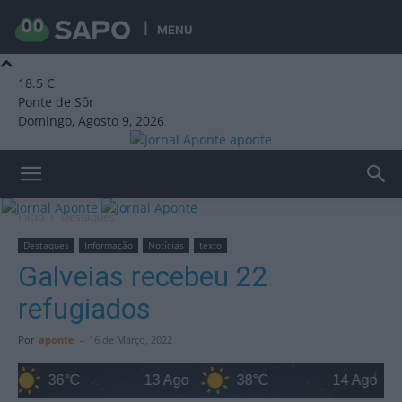
MENU
18.5
C
Ponte de Sôr
Domingo, Agosto 9, 2026
aponte
Início
Destaques
Destaques
Informação
Notícias
texto
Galveias recebeu 22
refugiados
Por
aponte
-
16 de Março, 2022
36°C
13 Ago
38°C
14 Ago