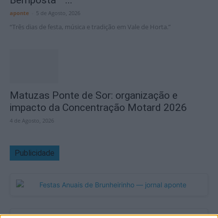
Bemposta –...
aponte
-
5 de Agosto, 2026
“Três dias de festa, música e tradição em Vale de Horta.”
Matuzas Ponte de Sor: organização e
impacto da Concentração Motard 2026
4 de Agosto, 2026
Publicidade