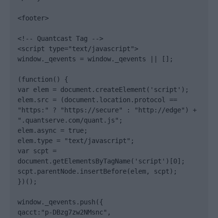
<footer>

<!-- Quantcast Tag -->

<script type="text/javascript">

window._qevents = window._qevents || [];

(function() {

var elem = document.createElement('script');

elem.src = (document.location.protocol == 
"https:" ? "https://secure" : "http://edge") + 
".quantserve.com/quant.js";

elem.async = true;

elem.type = "text/javascript";

var scpt = 
document.getElementsByTagName('script')[0];

scpt.parentNode.insertBefore(elem, scpt);

})();

window._qevents.push({

qacct:"p-DBzg7zw2NMsnc",
