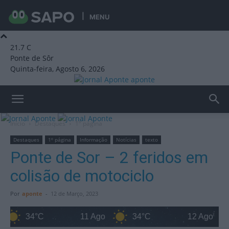
MENU
21.7
C
Ponte de Sôr
Quinta-feira, Agosto 6, 2026
aponte
Início
Destaques
1º página
Destaques
1º página
Informação
Notícias
texto
Ponte de Sor – 2 feridos em
colisão de motociclo
Por
aponte
-
12 de Março, 2023
34°C
11 Ago
34°C
12 Ago