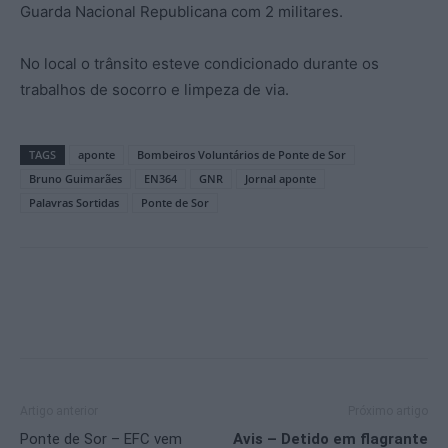
Guarda Nacional Republicana com 2 militares.
No local o trânsito esteve condicionado durante os
trabalhos de socorro e limpeza de via.
TAGS
aponte
Bombeiros Voluntários de Ponte de Sor
Bruno Guimarães
EN364
GNR
Jornal aponte
Palavras Sortidas
Ponte de Sor
Artigo anterior
Próximo artigo
Ponte de Sor – EFC vem
Avis – Detido em flagrante