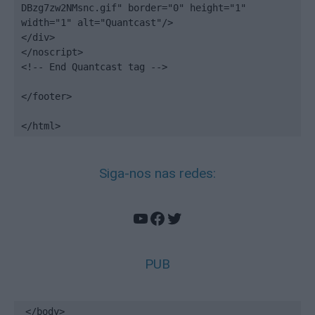
DBzg7zw2NMsnc.gif" border="0" height="1" 
width="1" alt="Quantcast"/>

</div>

</noscript>

<!-- End Quantcast tag -->

</footer>

</html>
Siga-nos nas redes:
YouTube
Facebook
Twitter
PUB
</body>
