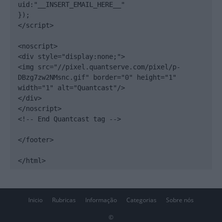
uid:"__INSERT_EMAIL_HERE__"

});

</script>

<noscript>

<div style="display:none;">

<img src="//pixel.quantserve.com/pixel/p-
DBzg7zw2NMsnc.gif" border="0" height="1" 
width="1" alt="Quantcast"/>

</div>

</noscript>

<!-- End Quantcast tag -->

</footer>

</html>
Inicio
Rubricas
Informação
Categorias
Sobre nós
©