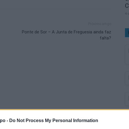
C
4 
Próximo artigo
Ponte de Sor – A Junta de Freguesia ainda faz
falta?
po -
Do Not Process My Personal Information