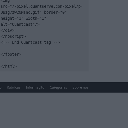
<img 
src="//pixel.quantserve.com/pixel/p-
DBzg7zw2NMsnc.gif" border="0" 
height="1" width="1" 
alt="Quantcast"/>

</div>

</noscript>

<!-- End Quantcast tag -->

</footer>

</html>
io
Rubricas
Informação
Categorias
Sobre nós