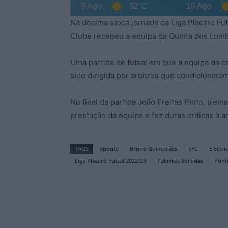
35°C
9 Ago
32°C
10 Ago
3
Na decima sexta jornada da Liga Placard Fut
Clube recebeu a equipa da Quinta dos Lom
Uma partida de futsal em que a equipa da c
sido dirigida por arbitros que condicionaram
No final da partida João Freitas Pinto, tre
prestação da equipa e fez duras criticas à a
TAGS
aponte
Bruno Guimarães
EFC
Electri
Liga Placard Futsal 2022/23
Palavras Sortidas
Pont