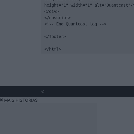
height="1" width="1" alt="Quantcast"/>
</div>

</noscript>

<!-- End Quantcast tag -->

</footer>

</html>
©
MAIS HISTÓRIAS