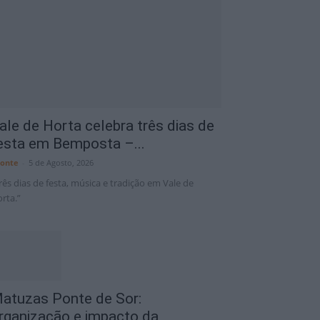
Portalegre District
6 Ago
34°C
ale de Horta celebra três dias de
esta em Bemposta –...
onte
-
5 de Agosto, 2026
rês dias de festa, música e tradição em Vale de
rta.”
atuzas Ponte de Sor:
rganização e impacto da