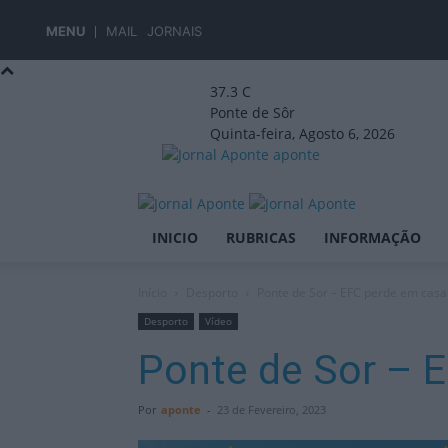
MENU
MAIL
JORNAIS
37.3
C
Ponte de Sôr
Quinta-feira, Agosto 6, 2026
aponte
INICIO
RUBRICAS
INFORMAÇÃO
Início
Desporto
Ponte de Sor – EFC perde em casa
Desporto
Vídeo
Ponte de Sor – 
Por
aponte
-
23 de Fevereiro, 2023