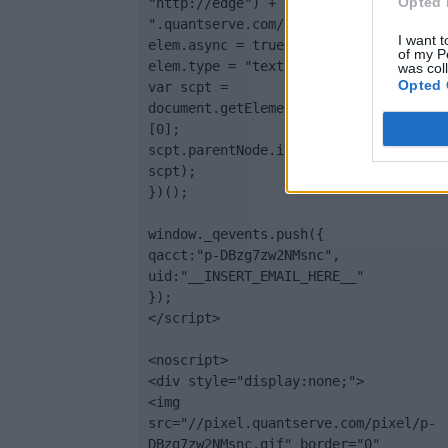
Opted 
"http://edge") + 
".quantserve.com/quant.js";

I want t
elem.async = true;

of my P
elem.type = "text/javascript";

was col
Opted 
var scpt = 
document.getElementsByTagName('script
[0];

scpt.parentNode.insertBefore(elem, 
scpt);

})();

window._qevents.push({

qacct:"p-DBzg7zw2NMsnc",

uid:"__INSERT_EMAIL_HERE__"

});

</script>

<noscript>

<div style="display:none;">

<img 
src="//pixel.quantserve.com/pixel/p-
DBzg7zw2NMsnc.gif" border="0" 