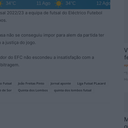
4°C
11 Ago
34°C
12 Ago
34°C
sal 2022/23 a equipa de futsal do Eléctrico Futebol
bos.
asa não se conseguiu impor para alem da partida ter
 a justiça do jogo.
V
f
inador do EFC não escondeu a insatisfação com a
rbitragem.
ap
“T
Ho
co Futsal
João Freitas Pinto
Jornal aponte
Liga Futsal PLacard
e de Sor
Quinta dos Lombos
quinta dos lombos futsal
M
o