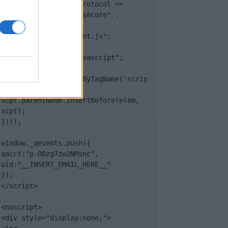
(document.location.protocol == 
"https:" ? "https://secure" : 
"http://edge") + 
".quantserve.com/quant.js";

elem.async = true;

elem.type = "text/javascript";

var scpt = 
document.getElementsByTagName('scrip
t')[0];

scpt.parentNode.insertBefore(elem, 
scpt);

})();

window._qevents.push({

qacct:"p-DBzg7zw2NMsnc",

uid:"__INSERT_EMAIL_HERE__"

});

</script>

<noscript>

<div style="display:none;">
