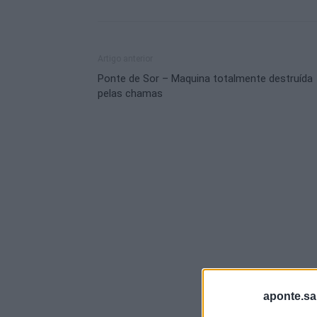
Artigo anterior
Ponte de Sor – Maquina totalmente destruída
pelas chamas
aponte.sa