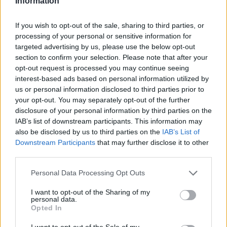
Information
If you wish to opt-out of the sale, sharing to third parties, or
processing of your personal or sensitive information for
targeted advertising by us, please use the below opt-out
section to confirm your selection. Please note that after your
opt-out request is processed you may continue seeing
Quantcast
interest-based ads based on personal information utilized by
us or personal information disclosed to third parties prior to
Contato:
geral@aponte.pt
your opt-out. You may separately opt-out of the further
disclosure of your personal information by third parties on the
</body>

IAB’s list of downstream participants. This information may
also be disclosed by us to third parties on the
IAB’s List of
<footer>

Downstream Participants
that may further disclose it to other
third parties.
<!-- Quantcast Tag -->

<script type="text/javascript">

Personal Data Processing Opt Outs
window._qevents = window._qevents || [];

I want to opt-out of the Sharing of my
personal data.
(function() {

Opted In
var elem = document.createElement('script');

elem.src = (document.location.protocol == 
I want to opt-out of the Sale of my