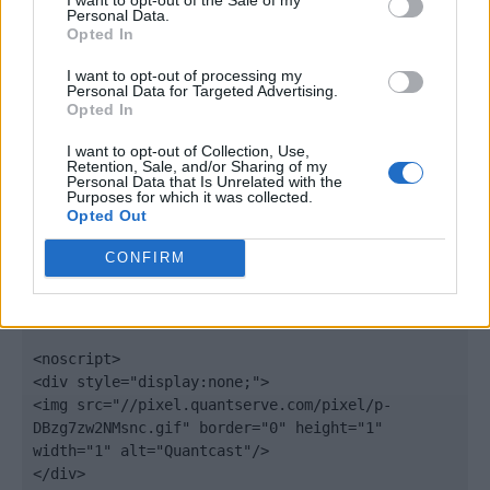
"https:" ? "https://secure" : "http://edge") + 
Personal Data.
Opted In
".quantserve.com/quant.js";

elem.async = true;

I want to opt-out of processing my
elem.type = "text/javascript";

Personal Data for Targeted Advertising.
var scpt = 
Opted In
document.getElementsByTagName('script')[0];

I want to opt-out of Collection, Use,
scpt.parentNode.insertBefore(elem, scpt);

Retention, Sale, and/or Sharing of my
})();

Personal Data that Is Unrelated with the
Purposes for which it was collected.
Opted Out
window._qevents.push({

qacct:"p-DBzg7zw2NMsnc",

CONFIRM
uid:"__INSERT_EMAIL_HERE__"

});

</script>

<noscript>

<div style="display:none;">

<img src="//pixel.quantserve.com/pixel/p-
DBzg7zw2NMsnc.gif" border="0" height="1" 
width="1" alt="Quantcast"/>

</div>
