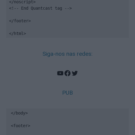
</noscript>

<!-- End Quantcast tag -->

</footer>

</html>
Siga-nos nas redes:
YouTube
Facebook
Twitter
PUB
</body>

<footer>
