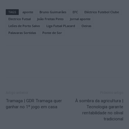
TAGS
aponte
Bruno Guimarães
EFC
Eléctrico Futebol Clube
Electrico Futsal
João Freitas Pinto
Jornal aponte
Leões de Porto Salvo
Liga Futsal PLacard
Oeiras
Palavaras Sortidas
Ponte de Sor
Artigo anterior
Próximo artigo
Tramaga | GDR Tramaga quer
À sombra da agricultura |
ganhar no 1º jogo em casa
Tecnologia garante
rentabilidade no olival
tradicional