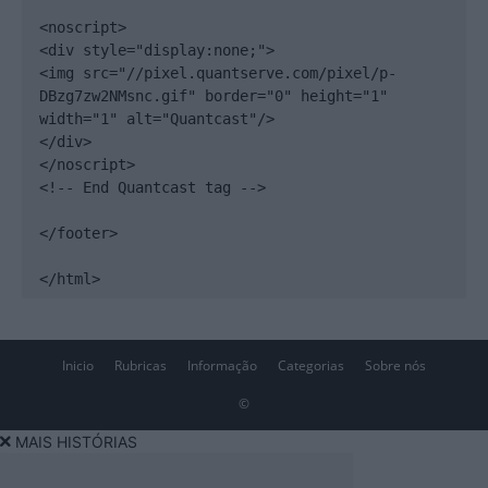
<noscript>

<div style="display:none;">

<img src="//pixel.quantserve.com/pixel/p-
DBzg7zw2NMsnc.gif" border="0" height="1" 
width="1" alt="Quantcast"/>

</div>

</noscript>

<!-- End Quantcast tag -->

</footer>

</html>
Inicio
Rubricas
Informação
Categorias
Sobre nós
©
MAIS HISTÓRIAS