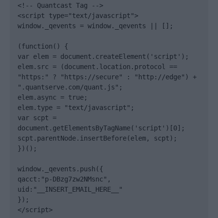
<!-- Quantcast Tag -->

<script type="text/javascript">

window._qevents = window._qevents || [];

(function() {

var elem = document.createElement('script');

elem.src = (document.location.protocol == 
"https:" ? "https://secure" : "http://edge") + 
".quantserve.com/quant.js";

elem.async = true;

elem.type = "text/javascript";

var scpt = 
document.getElementsByTagName('script')[0];

scpt.parentNode.insertBefore(elem, scpt);

})();

window._qevents.push({

qacct:"p-DBzg7zw2NMsnc",

uid:"__INSERT_EMAIL_HERE__"

});

</script>
