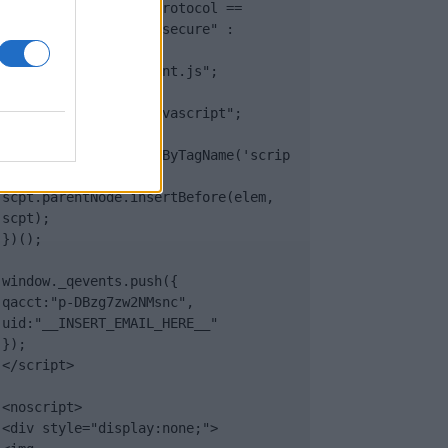
(document.location.protocol == 
"https:" ? "https://secure" : 
"http://edge") + 
".quantserve.com/quant.js";

elem.async = true;

elem.type = "text/javascript";

var scpt = 
document.getElementsByTagName('scrip
t')[0];

scpt.parentNode.insertBefore(elem, 
scpt);

})();

window._qevents.push({

qacct:"p-DBzg7zw2NMsnc",

uid:"__INSERT_EMAIL_HERE__"

});

</script>

<noscript>

<div style="display:none;">
