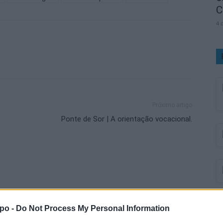
C
4 
Próximo artigo
Ponte de Sor | A orientação vocacional.
po -
Do Not Process My Personal Information