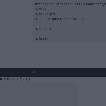
height="1" width="1" alt="Quantcast"/>
</div>

</noscript>

<!-- End Quantcast tag -->

</footer>

</html>
©
MAIS HISTÓRIAS