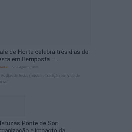
6 Ago
34°C
7 Ago
34°C
ale de Horta celebra três dias de
esta em Bemposta –...
onte
-
5 de Agosto, 2026
rês dias de festa, música e tradição em Vale de
rta.”
atuzas Ponte de Sor:
rganização e impacto da