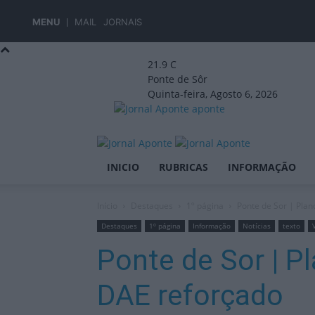
MENU
MAIL
JORNAIS
21.9
C
Ponte de Sôr
Quinta-feira, Agosto 6, 2026
aponte
INICIO
RUBRICAS
INFORMAÇÃO
Início
Destaques
1º página
Ponte de Sor | Plan
Destaques
1º página
Informação
Notícias
texto
Ponte de Sor | P
DAE reforçado