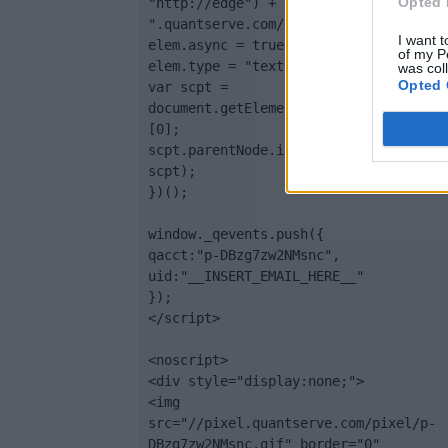
Opted 
"http://edge") + 
".quantserve.com/quant.js";

I want t
elem.async = true;

of my P
elem.type = "text/javascript";

was col
Opted 
var scpt = 
document.getElementsByTagName('script
[0];

scpt.parentNode.insertBefore(elem, 
scpt);

})();

window._qevents.push({

qacct:"p-DBzg7zw2NMsnc",

uid:"__INSERT_EMAIL_HERE__"

});

</script>

<noscript>

<div style="display:none;">

<img 
src="//pixel.quantserve.com/pixel/p-
DBzg7zw2NMsnc.gif" border="0" 