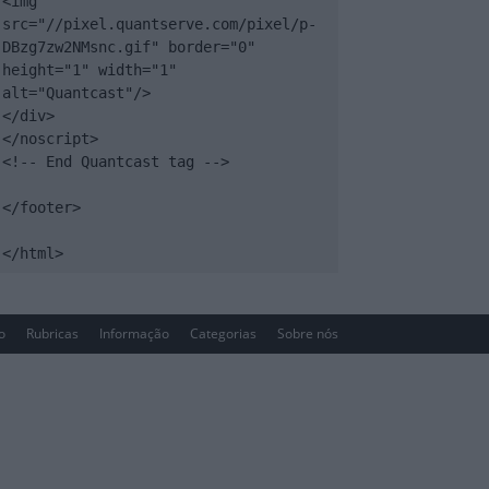
<img 
src="//pixel.quantserve.com/pixel/p-
DBzg7zw2NMsnc.gif" border="0" 
height="1" width="1" 
alt="Quantcast"/>

</div>

</noscript>

<!-- End Quantcast tag -->

</footer>

</html>
io
Rubricas
Informação
Categorias
Sobre nós