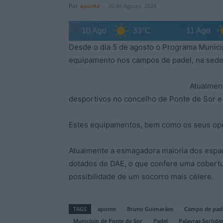
Por
aponte
-
20 de Agosto, 2024
31°C
10 Ago
33°C
11 Ago
3
Desde o dia 5 de agosto o Programa Munici
equipamento nos campos de padel, na sed
Atualmen
desportivos no concelho de Ponte de Sor e
Estes equipamentos, bem como os seus ope
Atualmente a esmagadora maioria dos espaç
dotados de DAE, o que confere uma cobertur
possibilidade de um socorro mais célere.
TAGS
aponte
Bruno Guimarães
Campo de pad
Município de Ponte de Sor
Padel
Palavras Sortida