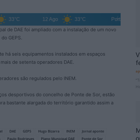
3°C
12 Ago
33°C
Portalegre District
pal de DAE foi ampliado com a instalação de um novo
e do GEPS.
te há seis equipamentos instalados em espaços
V
 mais de setenta operadores DAE.
f
ap
radores são regulados pelo INEM.
“T
Ho
os desportivos do concelho de Ponte de Sor, estão
a bastante alargada do território garantido assim a
M
el
DAE
GEPS
Hugo Bizarra
INEM
Jornal aponte
o
s
Paulo Rodrigues
Plano Municipal DAE
Ponte de Sor