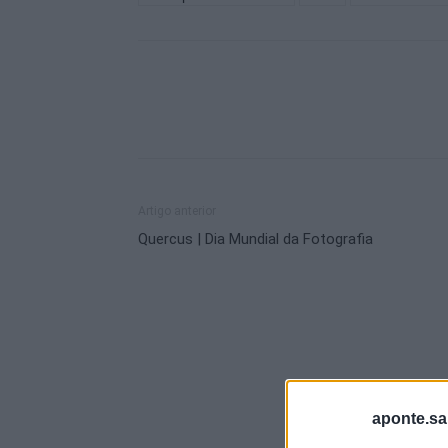
Artigo anterior
Quercus | Dia Mundial da Fotografia
aponte.sa