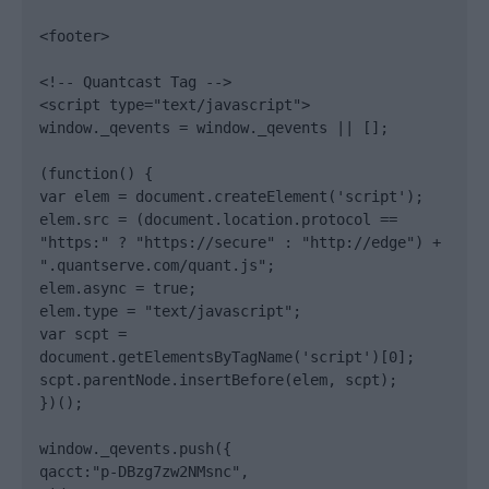
<footer>

<!-- Quantcast Tag -->

<script type="text/javascript">

window._qevents = window._qevents || [];

(function() {

var elem = document.createElement('script');

elem.src = (document.location.protocol == 
"https:" ? "https://secure" : "http://edge") + 
".quantserve.com/quant.js";

elem.async = true;

elem.type = "text/javascript";

var scpt = 
document.getElementsByTagName('script')[0];

scpt.parentNode.insertBefore(elem, scpt);

})();

window._qevents.push({

qacct:"p-DBzg7zw2NMsnc",
