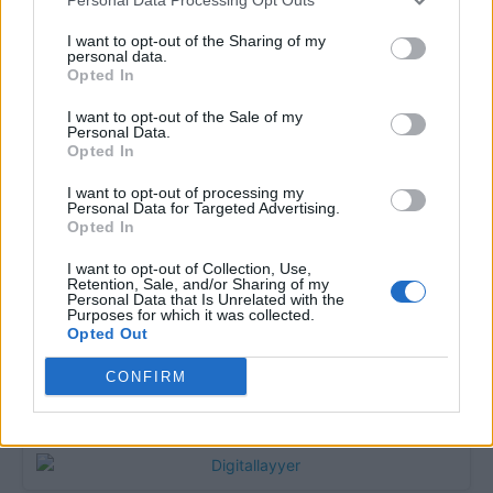
“Três dias de festa, música e tradição em Vale de Horta.”
I want to opt-out of the Sharing of my
personal data.
Opted In
I want to opt-out of the Sale of my
Personal Data.
Opted In
Matuzas Ponte de Sor: organização e
I want to opt-out of processing my
impacto da Concentração Motard 2026
Personal Data for Targeted Advertising.
Opted In
4 de Agosto, 2026
I want to opt-out of Collection, Use,
Retention, Sale, and/or Sharing of my
Personal Data that Is Unrelated with the
Publicidade
Purposes for which it was collected.
Opted Out
CONFIRM