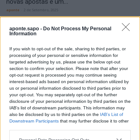
novas apostas e um...
aponte
-
2 de Setembro, 2025
aponte.sapo -
Do Not Process My Personal
Destaques:
Information
If you wish to opt-out of the sale, sharing to third parties, or
processing of your personal or sensitive information for
targeted advertising by us, please use the below opt-out
section to confirm your selection. Please note that after your
opt-out request is processed you may continue seeing
interest-based ads based on personal information utilized by
us or personal information disclosed to third parties prior to
your opt-out. You may separately opt-out of the further
disclosure of your personal information by third parties on the
IAB’s list of downstream participants. This information may
also be disclosed by us to third parties on the
IAB’s List of
Downstream Participants
that may further disclose it to other
Vale de Horta celebra três dias de festa em
third parties.
Bemposta –...
aponte
-
5 de Agosto, 2026
Personal Data Processing Opt Outs