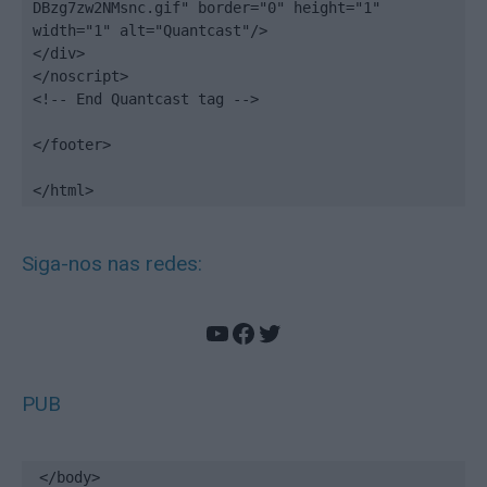
DBzg7zw2NMsnc.gif" border="0" height="1" 
width="1" alt="Quantcast"/>

</div>

</noscript>

<!-- End Quantcast tag -->

</footer>

</html>
Siga-nos nas redes:
YouTube
Facebook
Twitter
PUB
</body>
