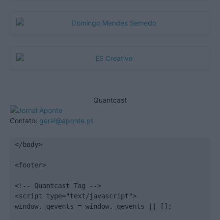
Quantcast
Contato:
geral@aponte.pt
</body>

<footer>

<!-- Quantcast Tag -->

<script type="text/javascript">

window._qevents = window._qevents || [];
