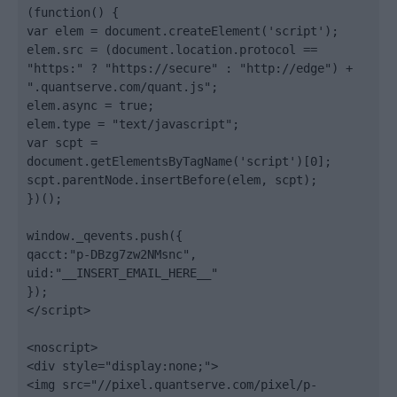
(function() {

var elem = document.createElement('script');

elem.src = (document.location.protocol == 
"https:" ? "https://secure" : "http://edge") + 
".quantserve.com/quant.js";

elem.async = true;

elem.type = "text/javascript";

var scpt = 
document.getElementsByTagName('script')[0];

scpt.parentNode.insertBefore(elem, scpt);

})();

window._qevents.push({

qacct:"p-DBzg7zw2NMsnc",

uid:"__INSERT_EMAIL_HERE__"

});

</script>

<noscript>

<div style="display:none;">

<img src="//pixel.quantserve.com/pixel/p-