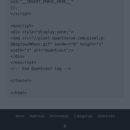
uid:"__INSERT_EMAIL_HERE__"

});

</script>

<noscript>

<div style="display:none;">

<img src="//pixel.quantserve.com/pixel/p-
DBzg7zw2NMsnc.gif" border="0" height="1" 
width="1" alt="Quantcast"/>

</div>

</noscript>

<!-- End Quantcast tag -->

</footer>

</html>
Inicio
Rubricas
Informação
Categorias
Sobre nós
©