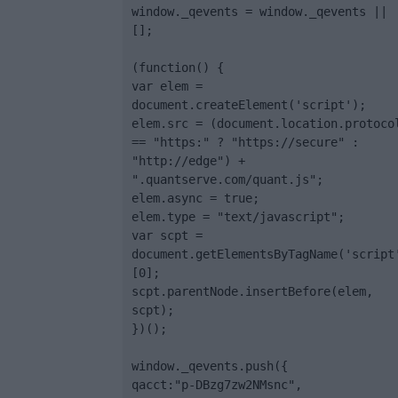
window._qevents = window._qevents || 
[];

(function() {

var elem = 
document.createElement('script');

elem.src = (document.location.protocol
== "https:" ? "https://secure" : 
"http://edge") + 
".quantserve.com/quant.js";

elem.async = true;

elem.type = "text/javascript";

var scpt = 
document.getElementsByTagName('script
[0];

scpt.parentNode.insertBefore(elem, 
scpt);

})();

window._qevents.push({

qacct:"p-DBzg7zw2NMsnc",
