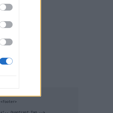
UB
</body>

<footer>

<!-- Quantcast Tag -->
