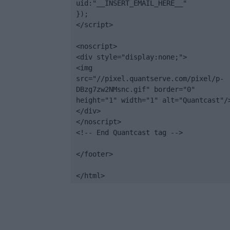
uid:"__INSERT_EMAIL_HERE__"

});

</script>

<noscript>

<div style="display:none;">

<img 
src="//pixel.quantserve.com/pixel/p-
DBzg7zw2NMsnc.gif" border="0" 
height="1" width="1" alt="Quantcast"/>
</div>

</noscript>

<!-- End Quantcast tag -->

</footer>

</html>