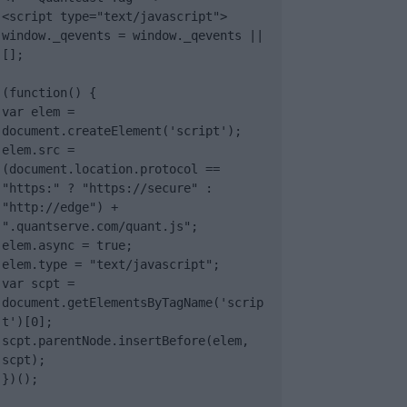
<script type="text/javascript">

window._qevents = window._qevents || 
[];

(function() {

var elem = 
document.createElement('script');

elem.src = 
(document.location.protocol == 
"https:" ? "https://secure" : 
"http://edge") + 
".quantserve.com/quant.js";

elem.async = true;

elem.type = "text/javascript";

var scpt = 
document.getElementsByTagName('scrip
t')[0];

scpt.parentNode.insertBefore(elem, 
scpt);

})();
