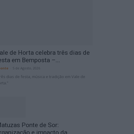
ale de Horta celebra três dias de
esta em Bemposta –...
onte
-
5 de Agosto, 2026
rês dias de festa, música e tradição em Vale de
rta.”
atuzas Ponte de Sor:
rganização e impacto da