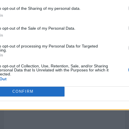
o opt-out of the Sharing of my personal data.
In
Vale de Açor | Pedro Lopes quer
o opt-out of the Sale of my Personal Data.
dinamizar a freguesia com...
In
aponte
-
10 de Outubro, 2025
to opt-out of processing my Personal Data for Targeted
ing.
In
o opt-out of Collection, Use, Retention, Sale, and/or Sharing
ersonal Data that Is Unrelated with the Purposes for which it
Quantcast
lected.
Out
Siga-nos nas redes:
P
CONFIRM
YouTube
Facebook
Twitter