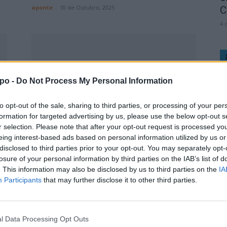
aponte
-
10 de Outubro, 2025
C
4 
po -
Do Not Process My Personal Information
to opt-out of the sale, sharing to third parties, or processing of your per
formation for targeted advertising by us, please use the below opt-out s
er
Foros de Arrão | José Esporeta
r selection. Please note that after your opt-out request is processed y
eing interest-based ads based on personal information utilized by us or
aposta na continuidade e desafia...
disclosed to third parties prior to your opt-out. You may separately opt-
aponte
-
10 de Outubro, 2025
losure of your personal information by third parties on the IAB’s list of
. This information may also be disclosed by us to third parties on the
IA
Participants
that may further disclose it to other third parties.
l Data Processing Opt Outs