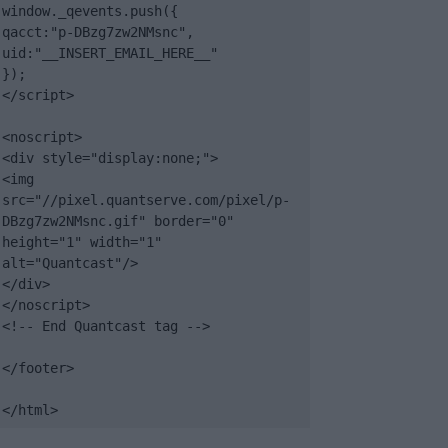
window._qevents.push({

qacct:"p-DBzg7zw2NMsnc",

uid:"__INSERT_EMAIL_HERE__"

});

</script>

<noscript>

<div style="display:none;">

<img 
src="//pixel.quantserve.com/pixel/p-
DBzg7zw2NMsnc.gif" border="0" 
height="1" width="1" 
alt="Quantcast"/>

</div>

</noscript>

<!-- End Quantcast tag -->

</footer>

</html>