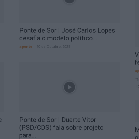
e
Ponte de Sor | José Carlos Lopes
desafia o modelo político...
aponte
-
10 de Outubro, 2025
V
f
ap
“T
Ho
e
Ponte de Sor | Duarte Vitor
e
(PSD/CDS) fala sobre projeto
M
para...
o