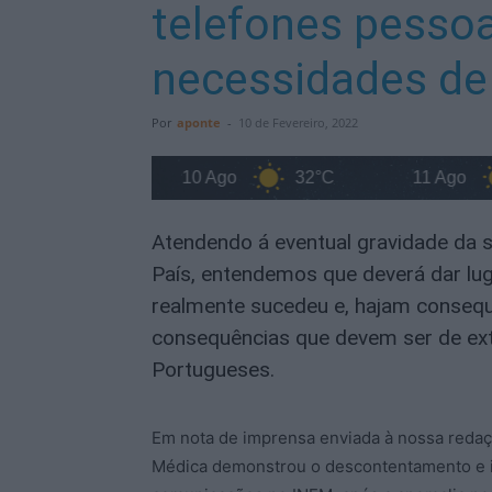
telefones pessoa
necessidades de
Por
aponte
-
10 de Fevereiro, 2022
31°C
10 Ago
32°C
11 Ago
32
Atendendo á eventual gravidade da s
País, entendemos que deverá dar lug
realmente sucedeu e, hajam consequ
consequências que devem ser de ext
Portugueses.
Em nota de imprensa enviada à nossa reda
Médica demonstrou o descontentamento e in