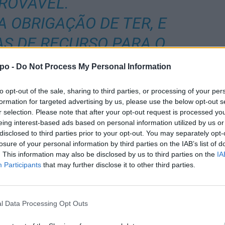
ROVÁVEL.
A OBRIGAÇÃO DE TER, E
S DE RECURSO PARA O
 AQUI SE COMPREENDE
po -
Do Not Process My Personal Information
 DE REDUNDÂNCIA NÃO
to opt-out of the sale, sharing to third parties, or processing of your per
NDO POR EXEMPLO OS
formation for targeted advertising by us, please use the below opt-out s
r selection. Please note that after your opt-out request is processed y
 EMERGÊNCIA PRÉ-
eing interest-based ads based on personal information utilized by us or
disclosed to third parties prior to your opt-out. You may separately opt-
 RECORRER AOS SEUS
losure of your personal information by third parties on the IAB’s list of
. This information may also be disclosed by us to third parties on the
IA
AIS PARA COLMATAR AS
Participants
that may further disclose it to other third parties.
DE SERVIÇO, POSTURA
 PODEMOS DEIXAR DE
l Data Processing Opt Outs
ALTECER.