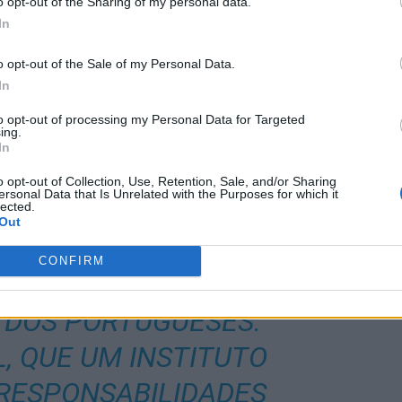
o opt-out of the Sharing of my personal data.
In
ENTUAL GRAVIDADE DA
PARENTE FALTA COM A
o opt-out of the Sale of my Personal Data.
In
ÍS, ENTENDEMOS QUE
to opt-out of processing my Personal Data for Targeted
ing.
GAR UM PROCESSO QUE
In
MIAR O QUE REALMENTE
o opt-out of Collection, Use, Retention, Sale, and/or Sharing
ersonal Data that Is Unrelated with the Purposes for which it
M CONSEQUÊNCIAS REAIS
lected.
Out
AÇÃO, CONSEQUÊNCIAS
CONFIRM
E EXTENSÃO PÚBLICA, A
E DOS PORTUGUESES.
L, QUE UM INSTITUTO
 RESPONSABILIDADES