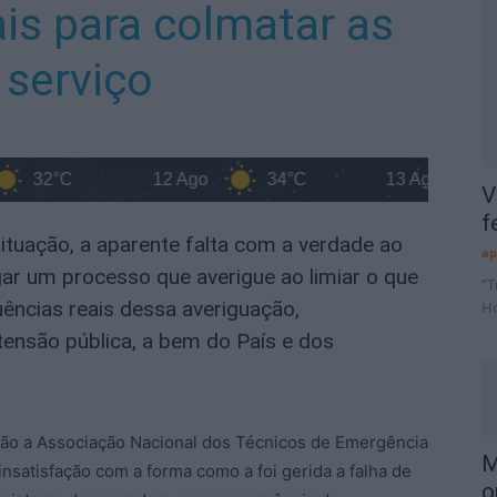
is para colmatar as
 serviço
°C
12 Ago
34°C
13 Ago
36°C
V
f
ituação, a aparente falta com a verdade ao
ap
ar um processo que averigue ao limiar o que
“T
ências reais dessa averiguação,
Ho
ensão pública, a bem do País e dos
ção a Associação Nacional dos Técnicos de Emergência
M
satisfação com a forma como a foi gerida a falha de
o