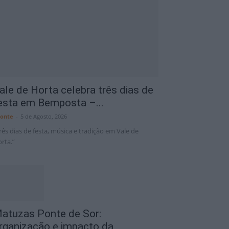
Portalegre District
7 Ago
34°C
ale de Horta celebra três dias de
esta em Bemposta –...
onte
-
5 de Agosto, 2026
rês dias de festa, música e tradição em Vale de
rta.”
atuzas Ponte de Sor:
rganização e impacto da