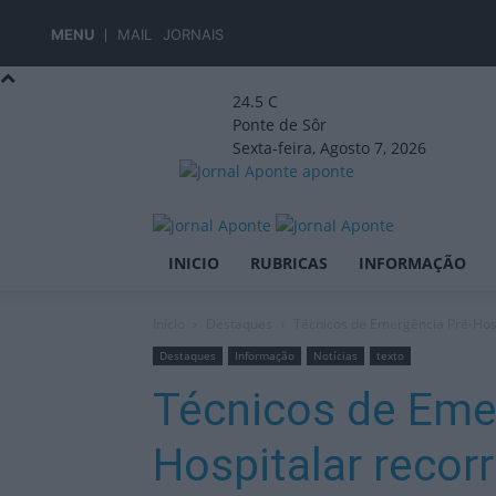
MENU
MAIL
JORNAIS
24.5
C
Ponte de Sôr
Sexta-feira, Agosto 7, 2026
aponte
INICIO
RUBRICAS
INFORMAÇÃO
Início
Destaques
Técnicos de Emergência Pré-Hosp
Destaques
Informação
Notícias
texto
Técnicos de Eme
Hospitalar recor