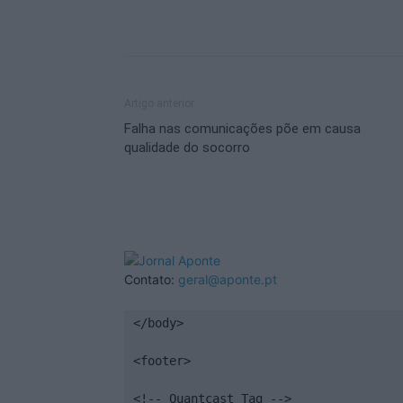
Artigo anterior
Falha nas comunicações põe em causa
qualidade do socorro
Contato:
geral@aponte.pt
</body>

<footer>

<!-- Quantcast Tag -->
