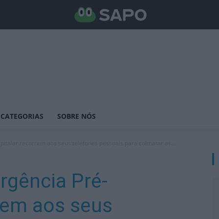
CATEGORIAS
SOBRE NÓS
italar recorrem aos seus telefones pessoais para colmatar as...
rgência Pré-
rem aos seus