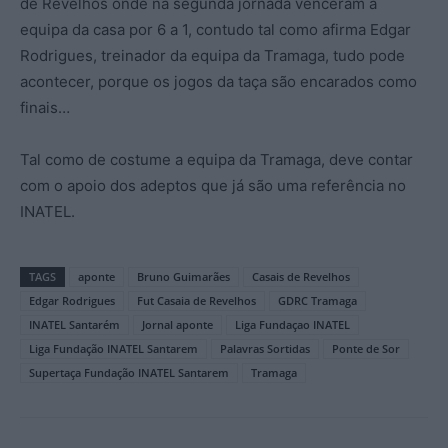
de Revelhos onde na segunda jornada venceram a
equipa da casa por 6 a 1, contudo tal como afirma Edgar
Rodrigues, treinador da equipa da Tramaga, tudo pode
acontecer, porque os jogos da taça são encarados como
finais…
Tal como de costume a equipa da Tramaga, deve contar
com o apoio dos adeptos que já são uma referência no
INATEL.
TAGS
aponte
Bruno Guimarães
Casais de Revelhos
Edgar Rodrigues
Fut Casaia de Revelhos
GDRC Tramaga
INATEL Santarém
Jornal aponte
Liga Fundaçao INATEL
Liga Fundação INATEL Santarem
Palavras Sortidas
Ponte de Sor
Supertaça Fundação INATEL Santarem
Tramaga