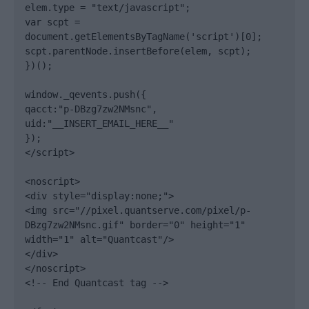
elem.type = "text/javascript";

var scpt = 
document.getElementsByTagName('script')[0];

scpt.parentNode.insertBefore(elem, scpt);

})();

window._qevents.push({

qacct:"p-DBzg7zw2NMsnc",

uid:"__INSERT_EMAIL_HERE__"

});

</script>

<noscript>

<div style="display:none;">

<img src="//pixel.quantserve.com/pixel/p-
DBzg7zw2NMsnc.gif" border="0" height="1" 
width="1" alt="Quantcast"/>

</div>

</noscript>

<!-- End Quantcast tag -->
