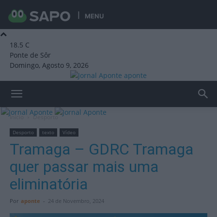
MENU
18.5
C
Ponte de Sôr
Domingo, Agosto 9, 2026
aponte
Início
Desporto
Desporto
texto
Vídeo
Tramaga – GDRC Tramaga
quer passar mais uma
eliminatória
Por
aponte
-
24 de Novembro, 2024