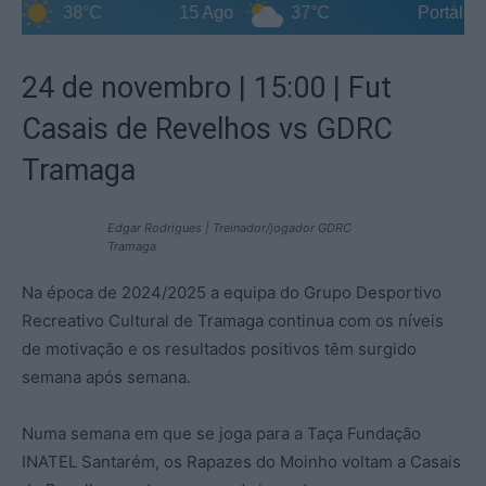
38°C
15 Ago
37°C
Portalegre D
24 de novembro | 15:00 | Fut
Casais de Revelhos vs GDRC
Tramaga
Edgar Rodrigues | Treinador/jogador GDRC
Tramaga
Na época de 2024/2025 a equipa do Grupo Desportivo
Recreativo Cultural de Tramaga continua com os níveis
de motivação e os resultados positivos têm surgido
semana após semana.
Numa semana em que se joga para a Taça Fundação
INATEL Santarém, os Rapazes do Moinho voltam a Casais