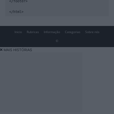
</footer>

</html>
Inicio
Rubricas
Informação
Categorias
Sobre nós
©
MAIS HISTÓRIAS