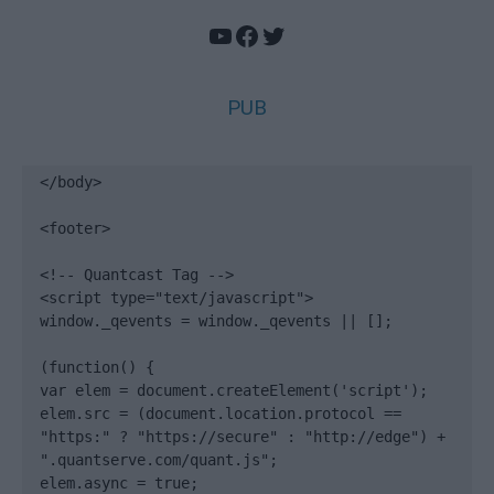
YouTube
Facebook
Twitter
PUB
</body>

<footer>

<!-- Quantcast Tag -->

<script type="text/javascript">

window._qevents = window._qevents || [];

(function() {

var elem = document.createElement('script');

elem.src = (document.location.protocol == 
"https:" ? "https://secure" : "http://edge") + 
".quantserve.com/quant.js";

elem.async = true;
