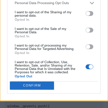
Personal Data Processing Opt Outs
</body>

I want to opt-out of the Sharing of my
<footer>

personal data.
Opted In
<!-- Quantcast Tag -->

I want to opt-out of the Sale of my
<script type="text/javascript">

Personal Data.
window._qevents = window._qevents || [];

Opted In
I want to opt-out of processing my
(function() {

Personal Data for Targeted Advertising.
var elem = document.createElement('script');

Opted In
elem.src = (document.location.protocol == 
"https:" ? "https://secure" : "http://edge") + 
I want to opt-out of Collection, Use,
Retention, Sale, and/or Sharing of my
".quantserve.com/quant.js";

Personal Data that Is Unrelated with the
elem.async = true;

Purposes for which it was collected.
elem.type = "text/javascript";

Opted Out
var scpt = 
CONFIRM
document.getElementsByTagName('script')[0];

scpt.parentNode.insertBefore(elem, scpt);

})();

window._qevents.push({
