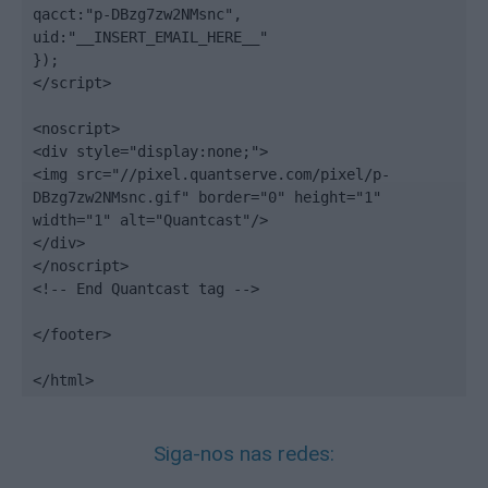
qacct:"p-DBzg7zw2NMsnc",

uid:"__INSERT_EMAIL_HERE__"

});

</script>

<noscript>

<div style="display:none;">

<img src="//pixel.quantserve.com/pixel/p-
DBzg7zw2NMsnc.gif" border="0" height="1" 
width="1" alt="Quantcast"/>

</div>

</noscript>

<!-- End Quantcast tag -->

</footer>

</html>
Siga-nos nas redes: