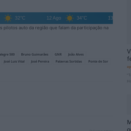
32°C
12 Ago
34°C
13 Ago
3
ilotos auto da região que falam da participação na
V
alegre 500
Bruno Guimarães
GNR
João Alves
f
José Luis Vital
José Pereira
Palavras Sortidas
Ponte de Sor
ap
“T
Ho
M
o