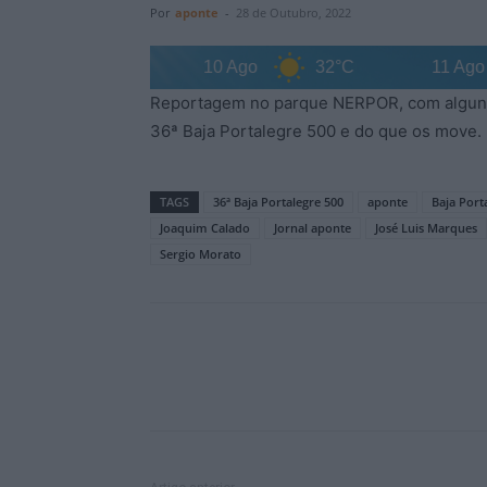
Por
aponte
-
28 de Outubro, 2022
31°C
10 Ago
32°C
11 Ago
Reportagem no parque NERPOR, com alguns p
36ª Baja Portalegre 500 e do que os move.
TAGS
36ª Baja Portalegre 500
aponte
Baja Port
Joaquim Calado
Jornal aponte
José Luis Marques
Sergio Morato