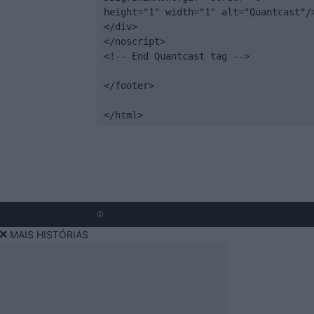
height="1" width="1" alt="Quantcast"/>
</div>

</noscript>

<!-- End Quantcast tag -->

</footer>

</html>
©
MAIS HISTÓRIAS