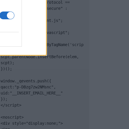
(document.location.protocol == 
"https:" ? "https://secure" : 
"http://edge") + 
".quantserve.com/quant.js";

elem.async = true;

elem.type = "text/javascript";

var scpt = 
document.getElementsByTagName('scrip
t')[0];

scpt.parentNode.insertBefore(elem, 
scpt);

})();

window._qevents.push({

qacct:"p-DBzg7zw2NMsnc",

uid:"__INSERT_EMAIL_HERE__"

});

</script>

<noscript>

<div style="display:none;">
