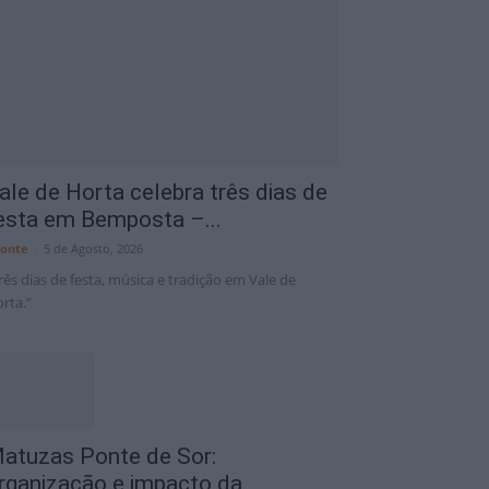
6°C
Portalegre District
7 Ago
34°C
ale de Horta celebra três dias de
esta em Bemposta –...
onte
-
5 de Agosto, 2026
rês dias de festa, música e tradição em Vale de
rta.”
atuzas Ponte de Sor:
rganização e impacto da