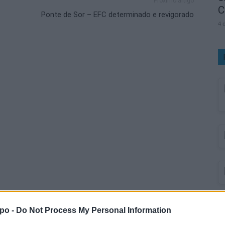
Próximo artigo
C
Ponte de Sor – EFC determinado e revigorado
4 
po -
Do Not Process My Personal Information