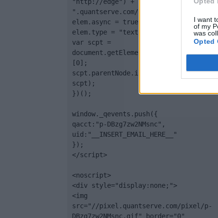
Opted 
"http://edge") + 
".quantserve.com/quant.js";

I want t
elem.async = true;

of my P
elem.type = "text/javascript";

was col
Opted 
var scpt = 
document.getElementsByTagName('script
[0];

scpt.parentNode.insertBefore(elem, 
scpt);

})();

window._qevents.push({

qacct:"p-DBzg7zw2NMsnc",

uid:"__INSERT_EMAIL_HERE__"

});

</script>

<noscript>

<div style="display:none;">

<img 
src="//pixel.quantserve.com/pixel/p-
DBzg7zw2NMsnc.gif" border="0" 