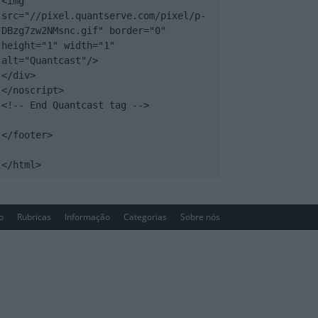
<img 
src="//pixel.quantserve.com/pixel/p-
DBzg7zw2NMsnc.gif" border="0" 
height="1" width="1" 
alt="Quantcast"/>

</div>

</noscript>

<!-- End Quantcast tag -->

</footer>

</html>
io
Rubricas
Informação
Categorias
Sobre nós