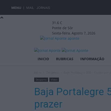
MENU
MAIL
JORNAIS
31.6
C
Ponte de Sôr
Sexta-feira, Agosto 7, 2026
aponte
INICIO
RUBRICAS
INFORMAÇÃO
Início
Desporto
Baja Portalegre 500 – Correr por 
Desporto
Vídeo
Baja Portalegre 
prazer