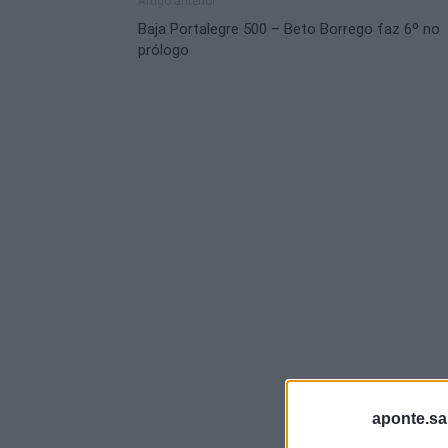
Artigo anterior
Baja Portalegre 500 – Beto Borrego faz 6º no
prólogo
aponte.sa