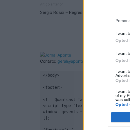
Artigo anterior
Sérgio Rossi – Regressar aos palcos
Persona
I want t
Opted 
I want t
Opted 
Contato:
geral@aponte.pt
I want 
</body>

Advertis
Opted 
<footer>

I want t
of my P
<!-- Quantcast Tag -->

was col
Opted 
<script type="text/javascript">

window._qevents = window._qevents || 
[];
