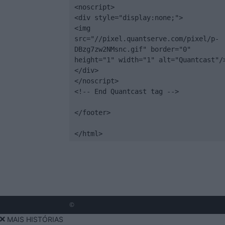
<noscript>

<div style="display:none;">

<img 
src="//pixel.quantserve.com/pixel/p-
DBzg7zw2NMsnc.gif" border="0" 
height="1" width="1" alt="Quantcast"/>
</div>

</noscript>

<!-- End Quantcast tag -->

</footer>

</html>
©
MAIS HISTÓRIAS