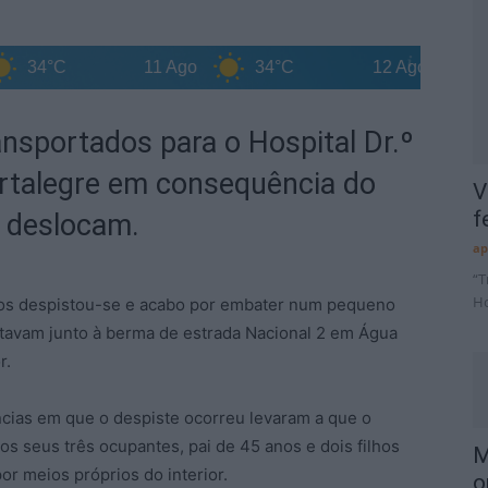
°C
11 Ago
34°C
12 Ago
34°C
ransportados para o Hospital Dr.º
rtalegre em consequência do
V
f
e deslocam.
ap
“T
Ho
iros despistou-se e acabo por embater num pequeno
avam junto à berma de estrada Nacional 2 em Água
r.
cias em que o despiste ocorreu levaram a que o
s seus três ocupantes, pai de 45 anos e dois filhos
M
or meios próprios do interior.
o