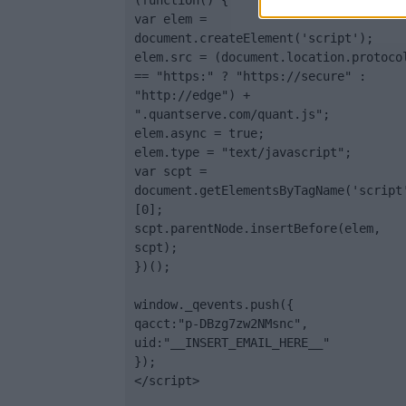
(function() {

var elem = 
document.createElement('script');

elem.src = (document.location.protocol
== "https:" ? "https://secure" : 
"http://edge") + 
".quantserve.com/quant.js";

elem.async = true;

elem.type = "text/javascript";

var scpt = 
document.getElementsByTagName('script
[0];

scpt.parentNode.insertBefore(elem, 
scpt);

})();

window._qevents.push({

qacct:"p-DBzg7zw2NMsnc",

uid:"__INSERT_EMAIL_HERE__"

});

</script>
