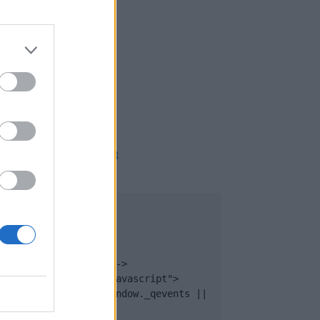
PUB
</body>

<footer>

<!-- Quantcast Tag -->

<script type="text/javascript">

window._qevents = window._qevents || 
[];
