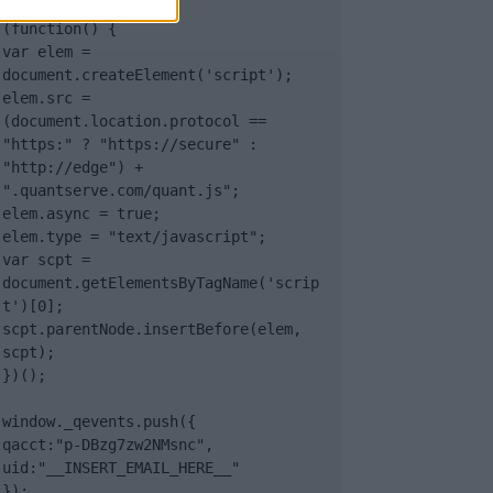
(function() {

var elem = 
document.createElement('script');

elem.src = 
(document.location.protocol == 
"https:" ? "https://secure" : 
"http://edge") + 
".quantserve.com/quant.js";

elem.async = true;

elem.type = "text/javascript";

var scpt = 
document.getElementsByTagName('scrip
t')[0];

scpt.parentNode.insertBefore(elem, 
scpt);

})();

window._qevents.push({

qacct:"p-DBzg7zw2NMsnc",

uid:"__INSERT_EMAIL_HERE__"

});
