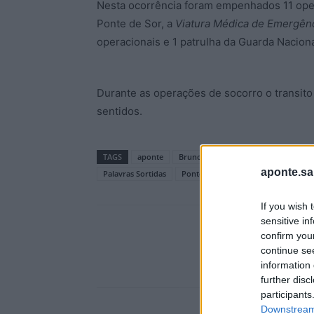
Nesta ocorrência foram empenhados 11 oper
Ponte de Sor, a
Viatura Médica de Emergên
operacionais e 1 patrulha da Guarda Nacional
Durante as operações de socorro o transito
sentidos.
TAGS
aponte
Bruno Guimarães
BV Ponte de S
aponte.sa
Palavras Sortidas
Ponte de Sor
VMER Portalegre
If you wish 
sensitive in
confirm you
continue se
information 
further disc
participants
Downstream 