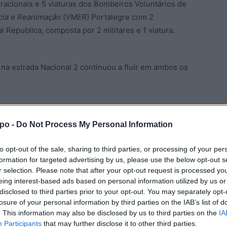
acionais e 5 viaturas dos Bombeiros Voluntários de
cia e Reanimação
(
VMER
) Portalegre com 2
 Republica, composta por 2 militares e 1 viatura.
 na estrada Nacional 2 continuou a fluir em ambos os
or
Cmdt Simão Velez
EN2
GNR
Jornal aponte
po -
Do Not Process My Personal Information
to opt-out of the sale, sharing to third parties, or processing of your per
formation for targeted advertising by us, please use the below opt-out s
r selection. Please note that after your opt-out request is processed y
eing interest-based ads based on personal information utilized by us or
disclosed to third parties prior to your opt-out. You may separately opt-
losure of your personal information by third parties on the IAB’s list of
. This information may also be disclosed by us to third parties on the
IA
Participants
that may further disclose it to other third parties.