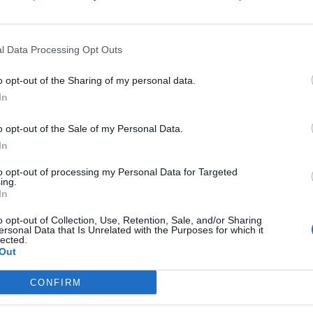
Próximo artigo
À sombra da agricultura – Furtos e danos no
meio rural
l Data Processing Opt Outs
o opt-out of the Sharing of my personal data.
In
Quantcast
o opt-out of the Sale of my Personal Data.
In
Siga-nos nas redes:
to opt-out of processing my Personal Data for Targeted
ing.
YouTube
Facebook
Twitter
In
o opt-out of Collection, Use, Retention, Sale, and/or Sharing
ersonal Data that Is Unrelated with the Purposes for which it
lected.
Out
CONFIRM