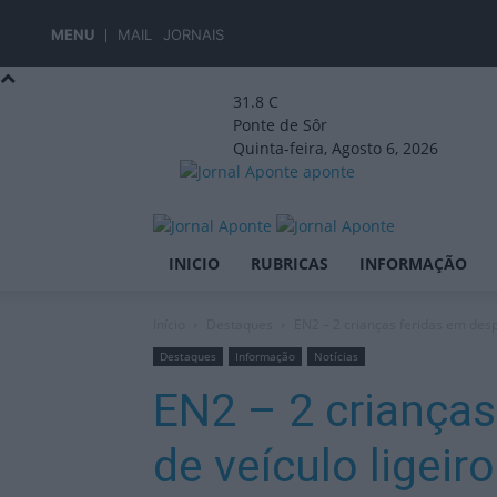
MENU
MAIL
JORNAIS
31.8
C
Ponte de Sôr
Quinta-feira, Agosto 6, 2026
aponte
INICIO
RUBRICAS
INFORMAÇÃO
Início
Destaques
EN2 – 2 crianças feridas em despi
Destaques
Informação
Notícias
EN2 – 2 crianças
de veículo ligeiro