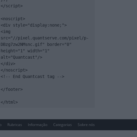
</script>

<noscript>

<div style="display:none;">

<img 
src="//pixel.quantserve.com/pixel/p-
DBzg7zw2NMsnc.gif" border="0" 
height="1" width="1" 
alt="Quantcast"/>

</div>

</noscript>

<!-- End Quantcast tag -->

</footer>

</html>
io
Rubricas
Informação
Categorias
Sobre nós