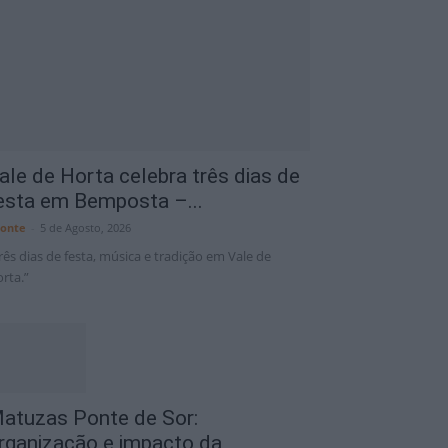
Portalegre District
6 Ago
34°C
ale de Horta celebra três dias de
esta em Bemposta –...
onte
-
5 de Agosto, 2026
rês dias de festa, música e tradição em Vale de
rta.”
atuzas Ponte de Sor:
rganização e impacto da