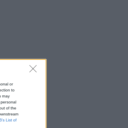
sonal or
ection to
ou may
 personal
out of the
 downstream
B’s List of