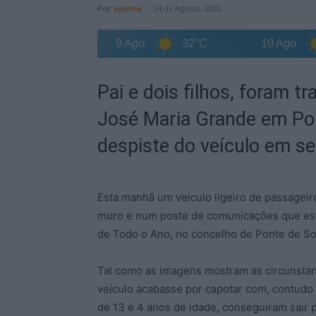
Por
aponte
-
24 de Agosto, 2022
35°C
9 Ago
32°C
10 Ago
34
Pai e dois filhos, foram t
José Maria Grande em Po
despiste do veículo em s
Esta manhã um veiculo ligeiro de passage
muro e num poste de comunicações que est
de Todo o Ano, no concelho de Ponte de So
Tal como as imagens mostram as circunstan
veículo acabasse por capotar com, contudo o
de 13 e 4 anos de idade, conseguiram sair p