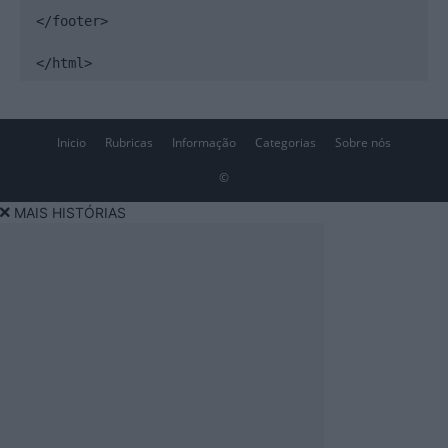
</footer>

</html>
Inicio
Rubricas
Informação
Categorias
Sobre nós
©
MAIS HISTÓRIAS