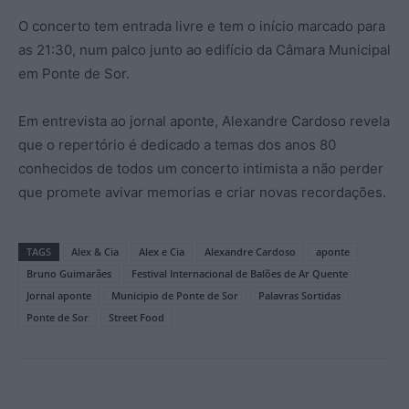
O concerto tem entrada livre e tem o início marcado para
as 21:30, num palco junto ao edifício da Câmara Municipal
em Ponte de Sor.
Em entrevista ao jornal aponte, Alexandre Cardoso revela
que o repertório é dedicado a temas dos anos 80
conhecidos de todos um concerto intimista a não perder
que promete avivar memorias e criar novas recordações.
TAGS
Alex & Cia
Alex e Cia
Alexandre Cardoso
aponte
Bruno Guimarães
Festival Internacional de Balões de Ar Quente
Jornal aponte
Municipio de Ponte de Sor
Palavras Sortidas
Ponte de Sor
Street Food