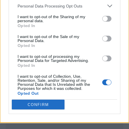
Personal Data Processing Opt Outs
</body>

I want to opt-out of the Sharing of my
personal data.
<footer>

Opted In
<!-- Quantcast Tag -->

I want to opt-out of the Sale of my
Personal Data.
<script type="text/javascript">

Opted In
window._qevents = window._qevents || [];

I want to opt-out of processing my
(function() {

Personal Data for Targeted Advertising.
var elem = document.createElement('script');

Opted In
elem.src = (document.location.protocol == 
I want to opt-out of Collection, Use,
"https:" ? "https://secure" : "http://edge") + 
Retention, Sale, and/or Sharing of my
".quantserve.com/quant.js";

Personal Data that Is Unrelated with the
Purposes for which it was collected.
elem.async = true;

Opted Out
elem.type = "text/javascript";

var scpt = 
CONFIRM
document.getElementsByTagName('script')[0];

scpt.parentNode.insertBefore(elem, scpt);

})();
