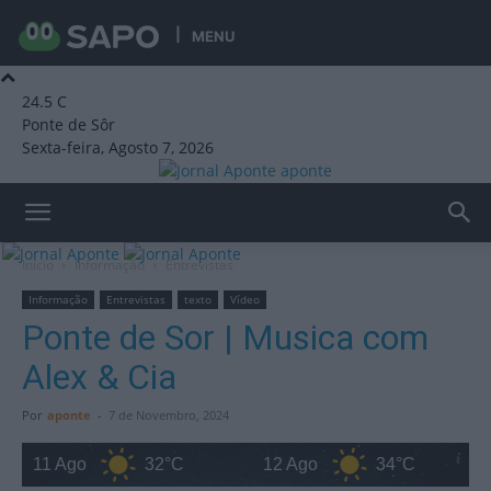
MENU
24.5
C
Ponte de Sôr
Sexta-feira, Agosto 7, 2026
aponte
Início
Informação
Entrevistas
Informação
Entrevistas
texto
Vídeo
Ponte de Sor | Musica com
Alex & Cia
Por
aponte
-
7 de Novembro, 2024
11 Ago
32°C
12 Ago
34°C
13