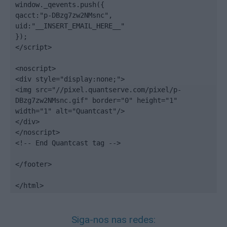
window._qevents.push({

qacct:"p-DBzg7zw2NMsnc",

uid:"__INSERT_EMAIL_HERE__"

});

</script>

<noscript>

<div style="display:none;">

<img src="//pixel.quantserve.com/pixel/p-
DBzg7zw2NMsnc.gif" border="0" height="1" 
width="1" alt="Quantcast"/>

</div>

</noscript>

<!-- End Quantcast tag -->

</footer>

</html>
Siga-nos nas redes: