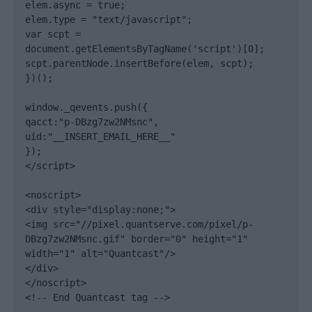
elem.async = true;

elem.type = "text/javascript";

var scpt = 
document.getElementsByTagName('script')[0];

scpt.parentNode.insertBefore(elem, scpt);

})();

window._qevents.push({

qacct:"p-DBzg7zw2NMsnc",

uid:"__INSERT_EMAIL_HERE__"

});

</script>

<noscript>

<div style="display:none;">

<img src="//pixel.quantserve.com/pixel/p-
DBzg7zw2NMsnc.gif" border="0" height="1" 
width="1" alt="Quantcast"/>

</div>

</noscript>

<!-- End Quantcast tag -->
