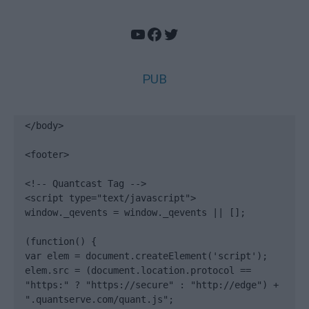
YouTube
Facebook
Twitter
PUB
</body>

<footer>

<!-- Quantcast Tag -->

<script type="text/javascript">

window._qevents = window._qevents || [];

(function() {

var elem = document.createElement('script');

elem.src = (document.location.protocol == 
"https:" ? "https://secure" : "http://edge") + 
".quantserve.com/quant.js";
