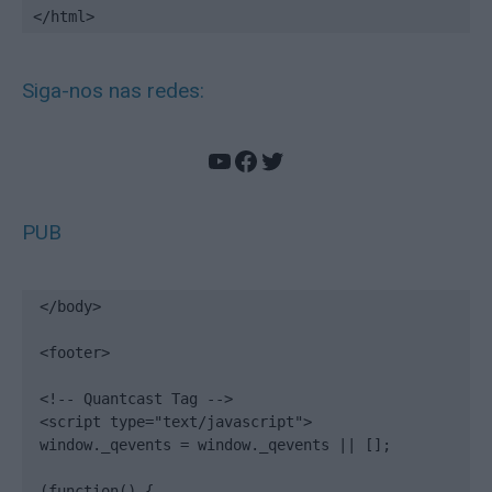
</html>
Siga-nos nas redes:
YouTube
Facebook
Twitter
PUB
</body>

<footer>

<!-- Quantcast Tag -->

<script type="text/javascript">

window._qevents = window._qevents || [];

(function() {
