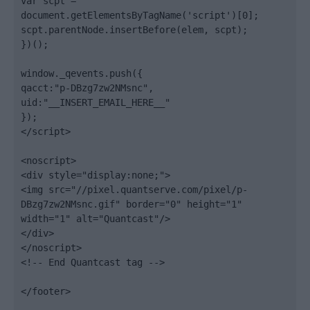
var scpt = 
document.getElementsByTagName('script')[0];

scpt.parentNode.insertBefore(elem, scpt);

})();

window._qevents.push({

qacct:"p-DBzg7zw2NMsnc",

uid:"__INSERT_EMAIL_HERE__"

});

</script>

<noscript>

<div style="display:none;">

<img src="//pixel.quantserve.com/pixel/p-
DBzg7zw2NMsnc.gif" border="0" height="1" 
width="1" alt="Quantcast"/>

</div>

</noscript>

<!-- End Quantcast tag -->

</footer>
