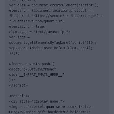
var elem = document.createElement('script');

elem.src = (document.location.protocol == 
"https:" ? "https://secure" : "http://edge") + 
".quantserve.com/quant.js";

elem.async = true;

elem.type = "text/javascript";

var scpt = 
document.getElementsByTagName('script')[0];

scpt.parentNode.insertBefore(elem, scpt);

})();

window._qevents.push({

qacct:"p-DBzg7zw2NMsnc",

uid:"__INSERT_EMAIL_HERE__"

});

</script>

<noscript>

<div style="display:none;">

<img src="//pixel.quantserve.com/pixel/p-
DBzg7zw2NMsnc.gif" border="0" height="1" 