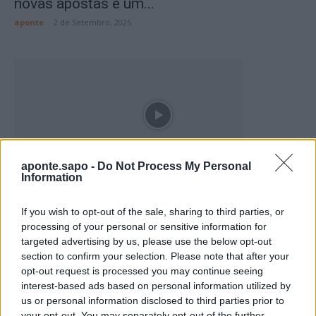
novas apostas e um...
aponte
-
2 de Setembro, 2025
aponte.sapo -
Do Not Process My Personal
Information
aponte SEM RODEIOS | Entre promessas
adiadas e um interior esquecido
If you wish to opt-out of the sale, sharing to third parties, or
aponte
-
26 de Agosto, 2025
processing of your personal or sensitive information for
targeted advertising by us, please use the below opt-out
section to confirm your selection. Please note that after your
Destaques:
opt-out request is processed you may continue seeing
interest-based ads based on personal information utilized by
us or personal information disclosed to third parties prior to
your opt-out. You may separately opt-out of the further