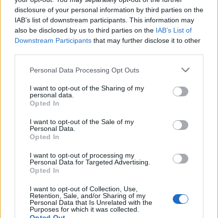
disclosure of your personal information by third parties on the
IAB’s list of downstream participants. This information may
also be disclosed by us to third parties on the
IAB’s List of
Downstream Participants
that may further disclose it to other
third parties.
Personal Data Processing Opt Outs
I want to opt-out of the Sharing of my
personal data.
Opted In
Vale de Horta celebra três dias de festa em
I want to opt-out of the Sale of my
Bemposta –...
Personal Data.
Opted In
aponte
-
5 de Agosto, 2026
“Três dias de festa, música e tradição em Vale de Horta.”
I want to opt-out of processing my
Personal Data for Targeted Advertising.
Opted In
I want to opt-out of Collection, Use,
Retention, Sale, and/or Sharing of my
Personal Data that Is Unrelated with the
Purposes for which it was collected.
Opted Out