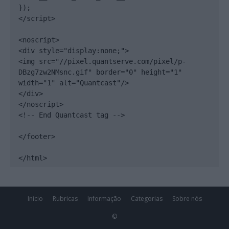
});

</script>

<noscript>

<div style="display:none;">

<img src="//pixel.quantserve.com/pixel/p-
DBzg7zw2NMsnc.gif" border="0" height="1" 
width="1" alt="Quantcast"/>

</div>

</noscript>

<!-- End Quantcast tag -->

</footer>

</html>
Inicio
Rubricas
Informação
Categorias
Sobre nós
©