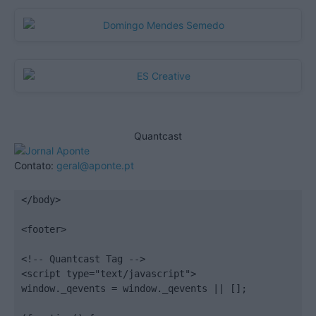
Quantcast
Contato:
geral@aponte.pt
</body>

<footer>

<!-- Quantcast Tag -->

<script type="text/javascript">

window._qevents = window._qevents || [];
