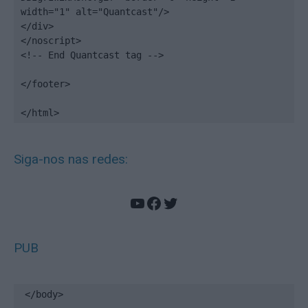
width="1" alt="Quantcast"/>

</div>

</noscript>

<!-- End Quantcast tag -->

</footer>

</html>
Siga-nos nas redes:
YouTube
Facebook
Twitter
PUB
</body>
