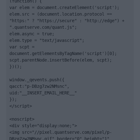
(function() {

var elem = document.createElement('script');

elem.src = (document.location.protocol == 
"https:" ? "https://secure" : "http://edge") + 
".quantserve.com/quant.js";

elem.async = true;

elem.type = "text/javascript";

var scpt = 
document.getElementsByTagName('script')[0];

scpt.parentNode.insertBefore(elem, scpt);

})();

window._qevents.push({

qacct:"p-DBzg7zw2NMsnc",

uid:"__INSERT_EMAIL_HERE__"

});

</script>

<noscript>

<div style="display:none;">

<img src="//pixel.quantserve.com/pixel/p-
DBzg7zw2NMsnc.gif" border="0" height="1" 