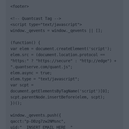
<footer>

<!-- Quantcast Tag -->

<script type="text/javascript">

window._qevents = window._qevents || [];

(function() {

var elem = document.createElement('script');

elem.src = (document.location.protocol == 
"https:" ? "https://secure" : "http://edge") + 
".quantserve.com/quant.js";

elem.async = true;

elem.type = "text/javascript";

var scpt = 
document.getElementsByTagName('script')[0];

scpt.parentNode.insertBefore(elem, scpt);

})();

window._qevents.push({

qacct:"p-DBzg7zw2NMsnc",

uid:"__INSERT_EMAIL_HERE__"
