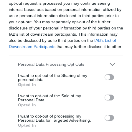
opt-out request is processed you may continue seeing
Ponte de Sor | Sábado repleto de
interest-based ads based on personal information utilized by
Basquetebol
us or personal information disclosed to third parties prior to
your opt-out. You may separately opt-out of the further
aponte
-
20 de Dezembro, 2024
disclosure of your personal information by third parties on the
IAB’s list of downstream participants. This information may
also be disclosed by us to third parties on the
IAB’s List of
Downstream Participants
that may further disclose it to other
third parties.
Personal Data Processing Opt Outs
I want to opt-out of the Sharing of my
personal data.
Opted In
Ponte de Sor | EFC venceu na Chamusca
I want to opt-out of the Sale of my
Personal Data.
aponte
-
14 de Dezembro, 2024
Opted In
I want to opt-out of processing my
Personal Data for Targeted Advertising.
Opted In