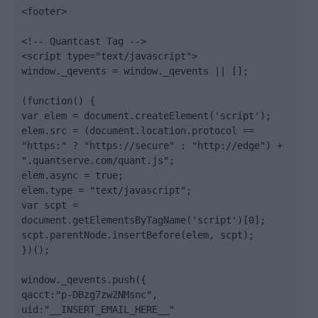
<footer>

<!-- Quantcast Tag -->

<script type="text/javascript">

window._qevents = window._qevents || [];

(function() {

var elem = document.createElement('script');

elem.src = (document.location.protocol == 
"https:" ? "https://secure" : "http://edge") + 
".quantserve.com/quant.js";

elem.async = true;

elem.type = "text/javascript";

var scpt = 
document.getElementsByTagName('script')[0];

scpt.parentNode.insertBefore(elem, scpt);

})();

window._qevents.push({

qacct:"p-DBzg7zw2NMsnc",

uid:"__INSERT_EMAIL_HERE__"
