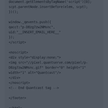
document.getElementsByTagName('script')[0];

scpt.parentNode.insertBefore(elem, scpt);

})();

window._qevents.push({

qacct:"p-DBzg7zw2NMsnc",

uid:"__INSERT_EMAIL_HERE__"

});

</script>

<noscript>

<div style="display:none;">

<img src="//pixel.quantserve.com/pixel/p-
DBzg7zw2NMsnc.gif" border="0" height="1" 
width="1" alt="Quantcast"/>

</div>

</noscript>

<!-- End Quantcast tag -->

</footer>
