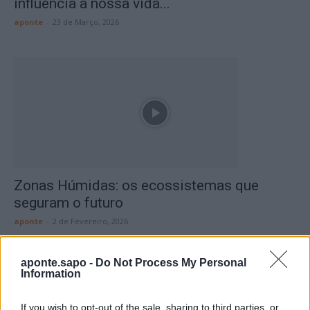
influencia a nossa vida...
aponte
-
23 de Março, 2026
Zonas Húmidas: os ecossistemas que
seguram o futuro
aponte
-
2 de Fevereiro, 2026
aponte.sapo -
Do Not Process My Personal
Information
If you wish to opt-out of the sale, sharing to third parties, or