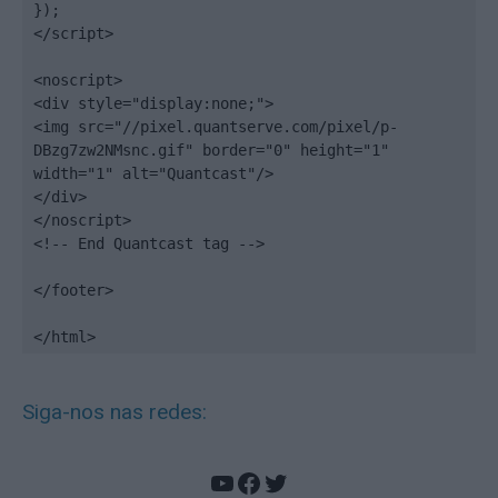
});

</script>

<noscript>

<div style="display:none;">

<img src="//pixel.quantserve.com/pixel/p-
DBzg7zw2NMsnc.gif" border="0" height="1" 
width="1" alt="Quantcast"/>

</div>

</noscript>

<!-- End Quantcast tag -->

</footer>

</html>
Siga-nos nas redes:
YouTube
Facebook
Twitter