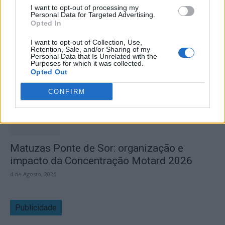
I want to opt-out of processing my
Personal Data for Targeted Advertising.
Opted In
Vale de Horta celebra três dias de festa em
I want to opt-out of Collection, Use,
Bemposta –...
Retention, Sale, and/or Sharing of my
Personal Data that Is Unrelated with the
aponte
Purposes for which it was collected.
-
5 de Agosto, 2026
Opted Out
“Três dias de festa, música e tradição em Vale de Horta.”
CONFIRM
Matuzas Ponte de Sor: organização e
impacto da Concentração Motard 2026
4 de Agosto, 2026
Publicidade