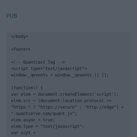
PUB
</body>

<footer>

<!-- Quantcast Tag -->

<script type="text/javascript">

window._qevents = window._qevents || [];

(function() {

var elem = document.createElement('script');

elem.src = (document.location.protocol == 
"https:" ? "https://secure" : "http://edge") + 
".quantserve.com/quant.js";

elem.async = true;

elem.type = "text/javascript";

var scpt = 